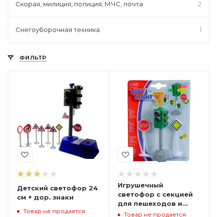
Скорая, милиция, полиция, МЧС, почта
2
Снегоуборочная техника
1
ФИЛЬТР
Игрушечный
Детский светофор 24
светофор с секцией
см + дор. знаки
для пешеходов и
Товар не продается
дор. знаками
Товар не продается