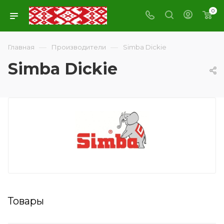
0
—
—
Главная
Производители
Simba Dickie
Simba Dickie
Товары