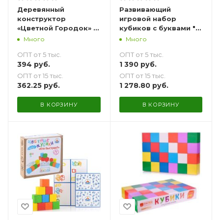
Деревянный
Развивающий
конструктор
игровой набор
«Цветной Городок» 17
кубиков с буквами "Я
деталей
Читаю!" - 25 шт.
Много
Много
ОПТ от 5 тыс.
ОПТ от 5 тыс.
394
руб.
1 390
руб.
ОПТ от 15 тыс.
ОПТ от 15 тыс.
362.25
руб.
1 278.80
руб.
В КОРЗИНУ
В КОРЗИНУ