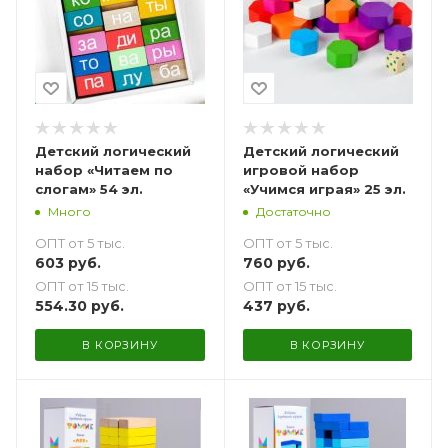
Детский логический
Детский логический
набор «Читаем по
игровой набор
слогам» 54 эл.
«Учимся играя» 25 эл.
Много
Достаточно
ОПТ от 5 тыс.
ОПТ от 5 тыс.
603
руб.
760
руб.
ОПТ от 15 тыс.
ОПТ от 15 тыс.
554.30
руб.
437
руб.
В КОРЗИНУ
В КОРЗИНУ