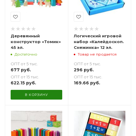
Деревянный
Логический игровой
конструктор «Томик»
набор «Калейдоскоп.
45 эл.
Снежинка» 12 эл.
Достаточно
Товар не продается
ОПТ от 5 тыс.
ОПТ от 5 тыс.
677
руб.
296
руб.
ОПТ от 15 тыс.
ОПТ от 15 тыс.
622.15
руб.
169.66
руб.
В КОРЗИНУ