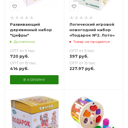
Развивающий
Логический игровой
деревянный набор
новогодний набор
"Цифры"
«Подарок №2. Лото»
Достаточно
Товар не продается
ОПТ от 5 тыс.
ОПТ от 5 тыс.
720
руб.
397
руб.
ОПТ от 15 тыс.
ОПТ от 15 тыс.
414
руб.
227.97
руб.
В КОРЗИНУ