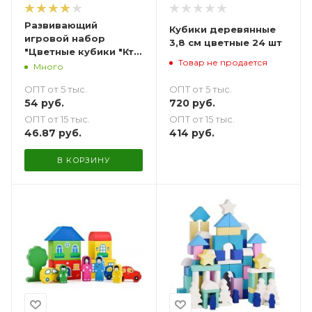
Развивающий
Кубики деревянные
игровой набор
3,8 см цветные 24 шт
"Цветные кубики "Кто
Товар не продается
быстрее?" - 20 шт.
Много
ОПТ от 5 тыс.
ОПТ от 5 тыс.
720
руб.
54
руб.
ОПТ от 15 тыс.
ОПТ от 15 тыс.
414
руб.
46.87
руб.
В КОРЗИНУ