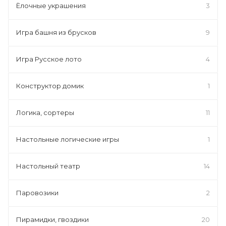
Ёлочные украшения
3
Игра башня из брусков
9
Игра Русское лото
4
Конструктор домик
1
Логика, сортеры
11
Настольные логические игры
1
Настольный театр
14
Паровозики
2
Пирамидки, гвоздики
20