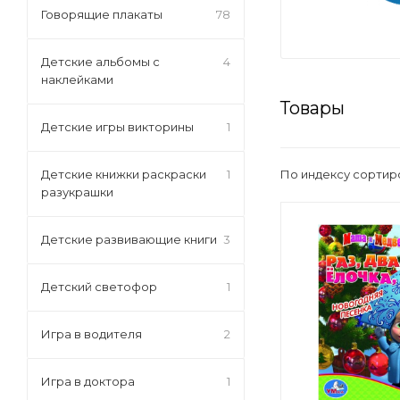
Говорящие плакаты
78
Детские альбомы с
4
наклейками
Товары
Детские игры викторины
1
По индексу сортир
Детские книжки раскраски
1
разукрашки
Детские развивающие книги
3
Детский светофор
1
Игра в водителя
2
Игра в доктора
1