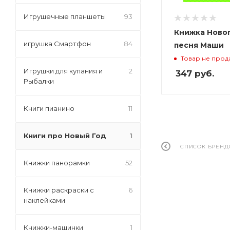
Игрушечные планшеты
93
Книжка Ново
игрушка Смартфон
84
песня Маши
Товар не прод
Игрушки для купания и
2
347
руб.
Рыбалки
Книги пианино
11
Книги про Новый Год
1
СПИСОК БРЕНД
Книжки панорамки
52
Книжки раскраски с
6
наклейками
Книжки-машинки
1