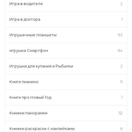
Игра в водителя
2
Игра в доктора
1
Игрушечные планшеты
93
игрушка Смартфон
84
Игрушки для купания и Рыбалки
2
Книги пианино
11
Книги про Новый Год
1
Книжки панорамки
52
Книжки раскраски с наклейками
6