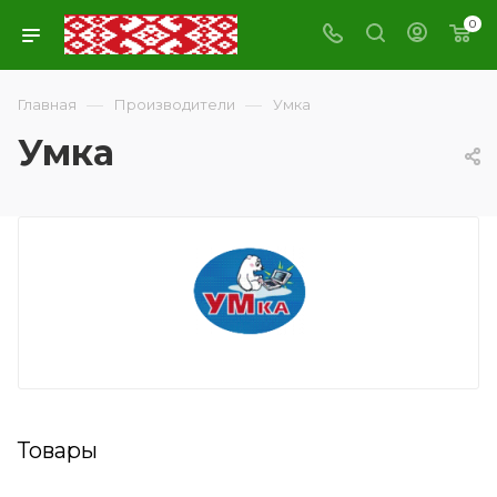
0
—
—
Главная
Производители
Умка
Умка
Товары