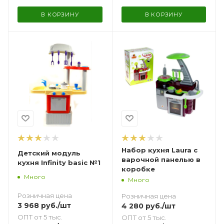
В КОРЗИНУ
В КОРЗИНУ
Набор кухня Laura с
Детский модуль
варочной панелью в
кухня Infinity basic №1
коробке
Много
Много
Розничная цена
Розничная цена
3 968
руб.
/шт
4 280
руб.
/шт
ОПТ от 5 тыс.
ОПТ от 5 тыс.