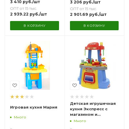
3 410
руб.
/шт
3 206
руб.
/шт
ОПТ от 15 тыс.
ОПТ от 15 тыс.
2 939.22
руб.
/шт
2 901.69
руб.
/шт
В КОРЗИНУ
В КОРЗИНУ
Детская игрушечная
Игровая кухня Мария
кухня Экспресс с
магазином и
Много
прилавком
Много