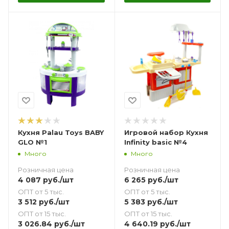
Кухня Palau Toys BABY
Игровой набор Кухня
GLO №1
Infinity basic №4
Много
Много
Розничная цена
Розничная цена
4 087
руб.
/шт
6 265
руб.
/шт
ОПТ от 5 тыс.
ОПТ от 5 тыс.
3 512
руб.
/шт
5 383
руб.
/шт
ОПТ от 15 тыс.
ОПТ от 15 тыс.
3 026.84
руб.
/шт
4 640.19
руб.
/шт