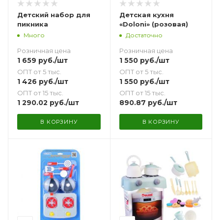
Детский набор для
Детская кухня
пикника
«Doloni» (розовая)
Много
Достаточно
Розничная цена
Розничная цена
1 659
руб.
/шт
1 550
руб.
/шт
ОПТ от 5 тыс.
ОПТ от 5 тыс.
1 426
руб.
/шт
1 550
руб.
/шт
ОПТ от 15 тыс.
ОПТ от 15 тыс.
1 290.02
руб.
/шт
890.87
руб.
/шт
В КОРЗИНУ
В КОРЗИНУ