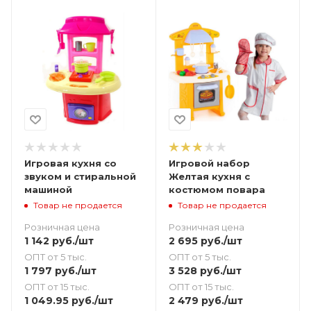
Игровая кухня со
Игровой набор
звуком и стиральной
Желтая кухня с
машиной
костюмом повара
Товар не продается
Товар не продается
Розничная цена
Розничная цена
1 142
руб.
/шт
2 695
руб.
/шт
ОПТ от 5 тыс.
ОПТ от 5 тыс.
1 797
руб.
/шт
3 528
руб.
/шт
ОПТ от 15 тыс.
ОПТ от 15 тыс.
1 049.95
руб.
/шт
2 479
руб.
/шт