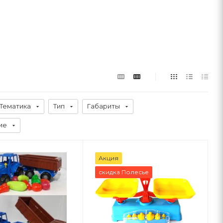
Тематика
Тип
Габариты
ие
Акция
скидка Полесье