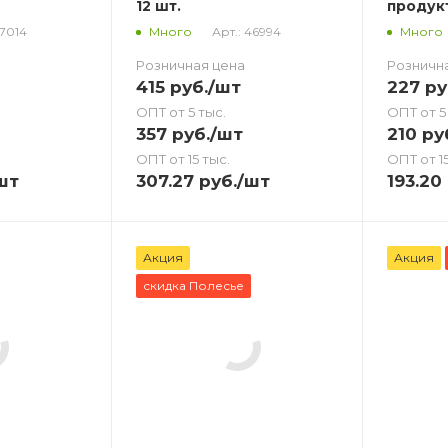
12 шт.
продук
47014
Арт.: 46994
Много
Много
Розничная цена
Розничн
415
руб.
/шт
227
ру
ОПТ от 5 тыс.
ОПТ от 5
357
руб.
/шт
210
ру
ОПТ от 15 тыс.
ОПТ от 15
шт
307.27
руб.
/шт
193.20
Акция
Акция
скидка Полесье