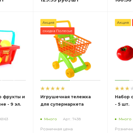
Акция
Акция
скидка Полесье
р фрукты и
Игрушечная тележка
Набор 
е - 9 эл.
для супермаркета
- 5 шт.
46963
Арт.: 7438
Много
Много
Розничная цена
Розничн