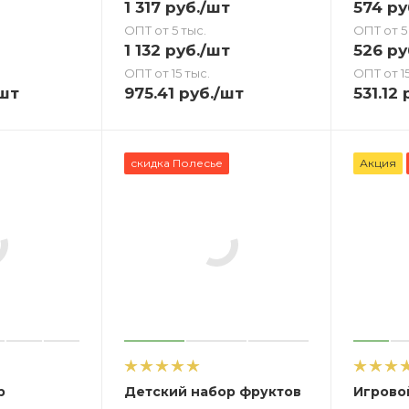
1 317
руб.
/шт
574
ру
ОПТ от 5 тыс.
ОПТ от 5
1 132
руб.
/шт
526
ру
ОПТ от 15 тыс.
ОПТ от 15
шт
975.41
руб.
/шт
531.12
р
скидка Полесье
Акция
р
Детский набор фруктов
Игрово