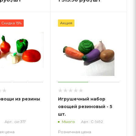
Скидка 15%
Акция
овощи из резины
Игрушечный набор
овощей резиновый - 5
шт.
Арт.: си-317
Арт.: С-1492
Много
ая цена
Розничная цена