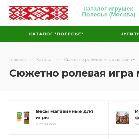
каталог игрушек
Полесье (Москва)
КАТАЛОГ "ПОЛЕСЬЕ"
КУПИТ
—
—
Главная
Каталог
Сюжетно ролевая игра магазин
Сюжетно ролевая игра 
Весы магазинные для
И
игры
ф
9 ТОВАРОВ
3