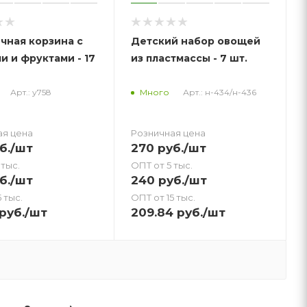
чная корзина с
Детский набор овощей
 и фруктами - 17
из пластмассы - 7 шт.
Арт.: у758
Арт.: н-434/н-436
Много
ая цена
Розничная цена
б.
/шт
270
руб.
/шт
 тыс.
ОПТ от 5 тыс.
б.
/шт
240
руб.
/шт
 тыс.
ОПТ от 15 тыс.
руб.
/шт
209.84
руб.
/шт