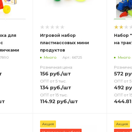
жка для
Игровой набор
Набор 
 с
пластмассовых мини
на тра
 яичками
продуктов
67890
Арт.: 66725
Много
Много
Розничная цена
Розничн
т
156
руб.
/шт
572
ру
ОПТ от 5 тыс.
ОПТ от 5
134
руб.
/шт
492
ру
ОПТ от 15 тыс.
ОПТ от 15
шт
114.92
руб.
/шт
444.81
Акция
Акция