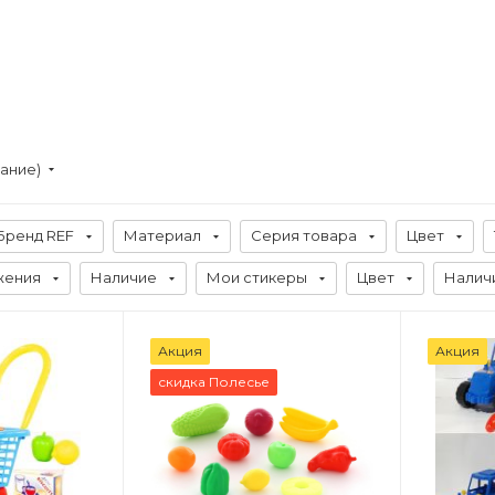
вание)
Бренд REF
Материал
Серия товара
Цвет
жения
Наличие
Мои стикеры
Цвет
Налич
Акция
Акция
скидка Полесье