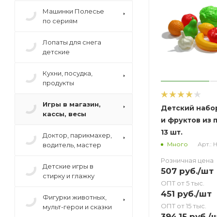
Машинки Полесье
по сериям
Лопаты для снега
детские
Кухни, посудка,
продукты
Игры в магазин,
Детский набо
кассы, весы
и фруктов из 
13 шт.
Доктор, парикмахер,
Арт.: 
Много
водитель, мастер
Розничная цена
Детские игры в
507
руб.
/шт
стирку и глажку
ОПТ от 5 тыс.
451
руб.
/шт
Фигурки животных,
ОПТ от 15 тыс.
мульт-герои и сказки
394.15
руб.
/