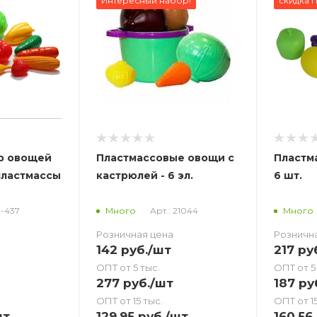
Интересный набор!
скидка 
р овощей
Пластмассовые овощи с
Пластм
пластмассы
кастрюлей - 6 эл.
6 шт.
Н-437
Арт.: 21044
Много
Много
Розничная цена
Розничн
142
руб.
/шт
217
ру
ОПТ от 5 тыс.
ОПТ от 5
277
руб.
/шт
187
ру
ОПТ от 15 тыс.
ОПТ от 15
шт
129.95
руб.
/шт
160.56