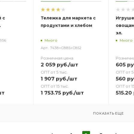
 с
Тележка для маркета с
Игруше
.
продуктами и хлебом
овощами
эл.
У956
Много
Много
Арт.: 7438+С885+С852
Розничная цена
Розничн
2 059
руб.
/шт
605
ру
ОПТ от 5 тыс.
ОПТ от 5
1 907
руб.
/шт
560
ру
ОПТ от 15 тыс.
ОПТ от 15
шт
1 753.75
руб.
/шт
515.20
ПОКАЗАТЬ ЕЩЕ