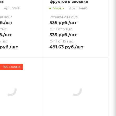
ты
фруктов в авоське
Арт.: У549
Арт.: Н-440
Много
ая цена
Розничная цена
б.
/шт
535
руб.
/шт
 тыс.
ОПТ от 5 тыс.
б.
/шт
535
руб.
/шт
 тыс.
ОПТ от 15 тыс.
руб.
/шт
491.63
руб.
/шт
- 15% Скидка!