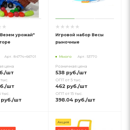
"Везем урожай"
Игровой набор Весы
кторе
рыночные
Арт.: 84774+66701
Арт.: 53770
Много
ая цена
Розничная цена
б.
/шт
538
руб.
/шт
 тыс.
ОПТ от 5 тыс.
б.
/шт
462
руб.
/шт
 тыс.
ОПТ от 15 тыс.
руб.
/шт
398.04
руб.
/шт
Акция