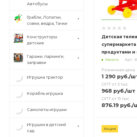
Автобусы
Грабли, Лопатки,
совки, ведра, Тачки
Детская теле
Конструкторы
детские
супермаркета
продуктами и
Гаражи, паркинги,
Арт.: 
Много
заправки
Розничная цена
1 290
руб.
/ш
Игрушка трактор
ОПТ от 5 тыс.
968
руб.
/шт
Корабль игрушка
ОПТ от 15 тыс.
876.19
руб.
/
Самолеты игрушки
Игрушки в детский
Акция
сад