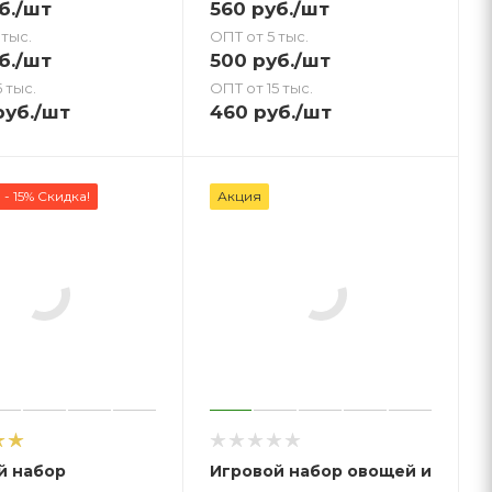
б.
/шт
560
руб.
/шт
 тыс.
ОПТ от 5 тыс.
б.
/шт
500
руб.
/шт
 тыс.
ОПТ от 15 тыс.
уб.
/шт
460
руб.
/шт
- 15% Скидка!
Акция
й набор
Игровой набор овощей и