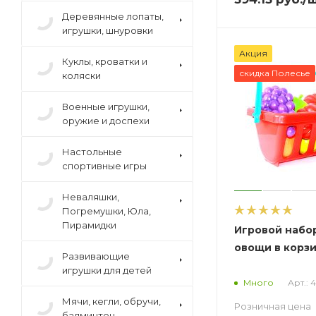
Деревянные лопаты,
игрушки, шнуровки
Акция
Куклы, кроватки и
скидка Полесье
коляски
Военные игрушки,
оружие и доспехи
Настольные
спортивные игры
Неваляшки,
Погремушки, Юла,
Пирамидки
Игровой набо
овощи в корзин
Развивающие
игрушки для детей
Арт.: 
Много
Мячи, кегли, обручи,
Розничная цена
бадминтон