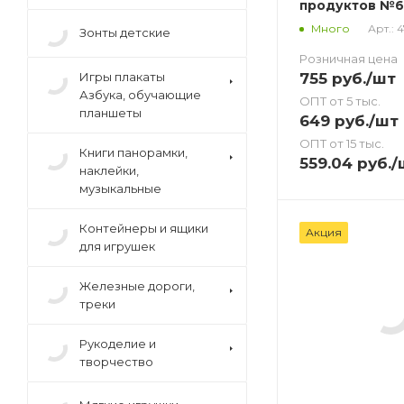
продуктов №6
Арт.: 
Много
Зонты детские
Розничная цена
755
руб.
/шт
Игры плакаты
Азбука, обучающие
ОПТ от 5 тыс.
планшеты
649
руб.
/шт
ОПТ от 15 тыс.
Книги панорамки,
559.04
руб.
/
наклейки,
музыкальные
Контейнеры и ящики
Акция
для игрушек
Железные дороги,
треки
Рукоделие и
творчество