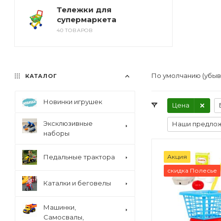
Тележки для
супермаркета
40 ТОВАРОВ
По умолчанию (убы
КАТАЛОГ
Новинки игрушек
Цена
Эксклюзивные
Наши предло
наборы
Педальные трактора
Акция
скидка Полесье
Каталки и беговелы
Машинки,
Самосвалы,