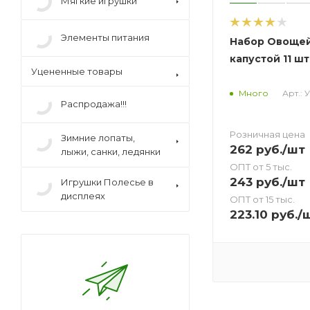
Мягкие игрушки
Элементы питания
Набор Овощей
капустой 11 шт
Уцененные товары
Арт.: 
Много
Распродажа!!!
Розничная цена
Зимние лопаты,
262
руб.
/шт
лыжи, санки, ледянки
ОПТ от 5 тыс.
243
руб.
/шт
Игрушки Полесье в
дисплеях
ОПТ от 15 тыс.
223.10
руб.
/