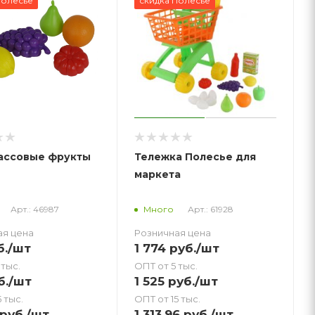
Полесье
скидка Полесье
ассовые фрукты
Тележка Полесье для
маркета
Арт.: 46987
Арт.: 61928
Много
ая цена
Розничная цена
б.
/шт
1 774
руб.
/шт
 тыс.
ОПТ от 5 тыс.
б.
/шт
1 525
руб.
/шт
 тыс.
ОПТ от 15 тыс.
руб.
/шт
1 313.96
руб.
/шт