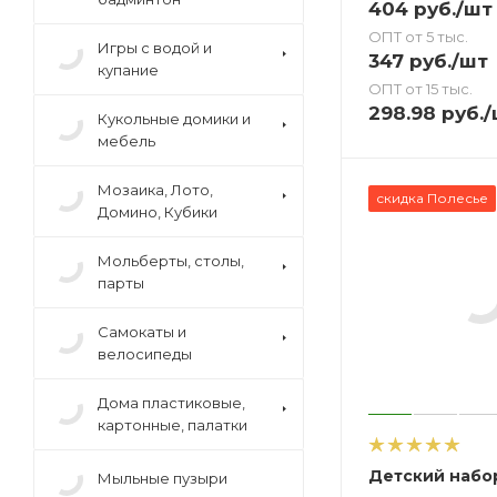
404
руб.
/шт
ОПТ от 5 тыс.
Игры с водой и
347
руб.
/шт
купание
ОПТ от 15 тыс.
298.98
руб.
/
Кукольные домики и
мебель
Мозаика, Лото,
скидка Полесье
Домино, Кубики
Мольберты, столы,
парты
Cамокаты и
велосипеды
Дома пластиковые,
картонные, палатки
Детский набо
Мыльные пузыри