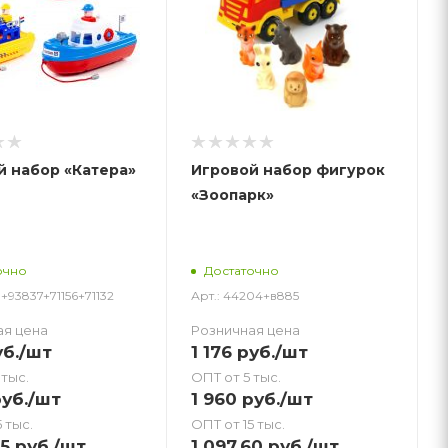
й набор «Катера»
Игровой набор фигурок
«Зоопарк»
очно
Достаточно
9+93837+71156+71132
Арт.: 44204+в885
ая цена
Розничная цена
б.
/шт
1 176
руб.
/шт
 тыс.
ОПТ от 5 тыс.
уб.
/шт
1 960
руб.
/шт
 тыс.
ОПТ от 15 тыс.
75
руб.
/шт
1 097.60
руб.
/шт