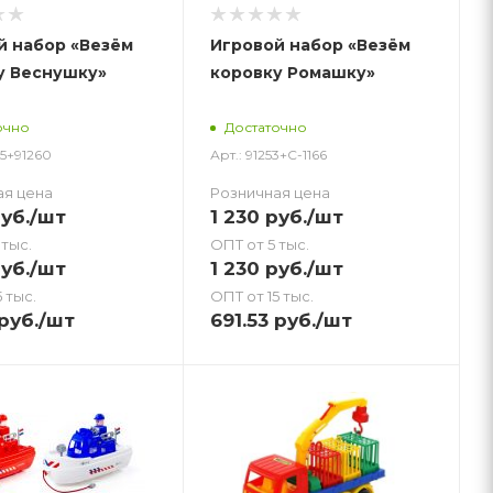
й набор «Везём
Игровой набор «Везём
у Веснушку»
коровку Ромашку»
очно
Достаточно
65+91260
Арт.: 91253+С-1166
ая цена
Розничная цена
уб.
/шт
1 230
руб.
/шт
 тыс.
ОПТ от 5 тыс.
уб.
/шт
1 230
руб.
/шт
 тыс.
ОПТ от 15 тыс.
руб.
/шт
691.53
руб.
/шт