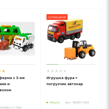
суперцена!
ферма с 3-мя
Игрушка фура +
ами и
погрузчик автокар
возом
Арт.: 58287+1633
Много
6+84880+С-1166-