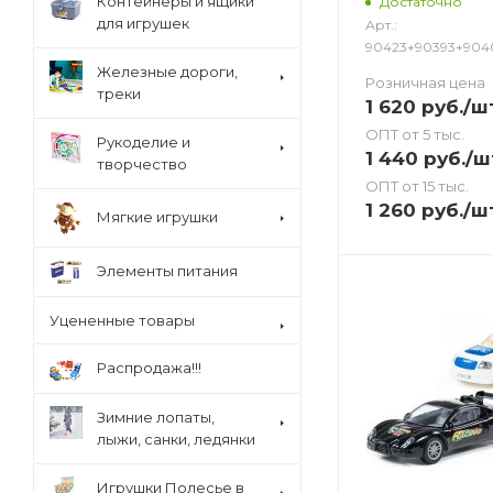
Контейнеры и ящики
Достаточно
для игрушек
Арт.:
90423+90393+904
Железные дороги,
Розничная цена
треки
1 620
руб.
/ш
ОПТ от 5 тыс.
Рукоделие и
1 440
руб.
/ш
творчество
ОПТ от 15 тыс.
1 260
руб.
/ш
Мягкие игрушки
Элементы питания
Уцененные товары
Распродажа!!!
Зимние лопаты,
лыжи, санки, ледянки
Игрушки Полесье в