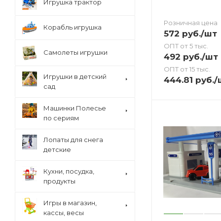
Игрушка трактор
Розничная цена
Корабль игрушка
572
руб.
/шт
ОПТ от 5 тыс.
Самолеты игрушки
492
руб.
/шт
ОПТ от 15 тыс.
Игрушки в детский
444.81
руб.
/
сад
Машинки Полесье
по сериям
Лопаты для снега
детские
Кухни, посудка,
продукты
Игры в магазин,
кассы, весы