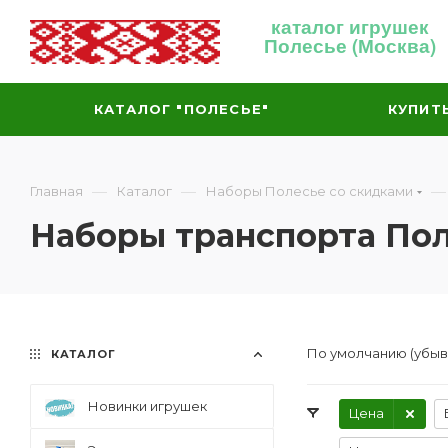
каталог игрушек
Полесье (Москва)
КАТАЛОГ "ПОЛЕСЬЕ"
КУПИТ
—
—
—
Главная
Каталог
Наборы Полесье со скидками
Наборы транспорта Пол
По умолчанию (убы
КАТАЛОГ
Новинки игрушек
Цена