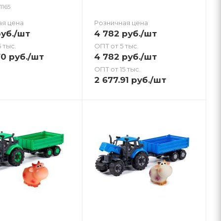
1165
ая цена
Розничная цена
уб.
/шт
4 782
руб.
/шт
 тыс.
ОПТ от 5 тыс.
70
руб.
/шт
4 782
руб.
/шт
ОПТ от 15 тыс.
2 677.91
руб.
/шт