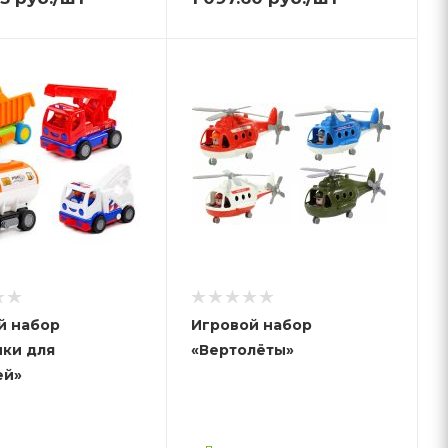
й набор
Игровой набор
ки для
«Вертолёты»
ей»