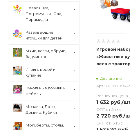
Неваляшки,
Погремушки, Юла,
Пирамидки
Развивающие
игрушки для детей
Игровой набо
Мячи, кегли, обручи,
«Животные ру
бадминтон
леса с тракто
Игры с водой и
купание
Достаточно
Арт.: Си-999+8474
Кукольные домики и
мебель
Розничная цена
1 632
руб.
/ш
Мозаика, Лото,
ОПТ от 5 тыс.
Домино, Кубики
2 720
руб.
/ш
ОПТ от 15 тыс.
Мольберты, столы,
1 523.20
руб.