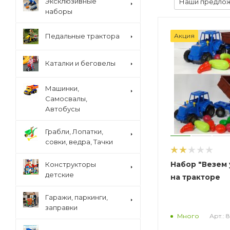
Эксклюзивные
Наши предло
наборы
Педальные трактора
Акция
Каталки и беговелы
Машинки,
Самосвалы,
Автобусы
Грабли, Лопатки,
совки, ведра, Тачки
Набор "Везем
Конструкторы
детские
на тракторе
Гаражи, паркинги,
заправки
Арт.: 
Много