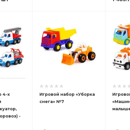
 4-х
Игровой набор «Уборка
Игрово
м
снега» №7
«Машин
куатор,
малыш
оровоз) -