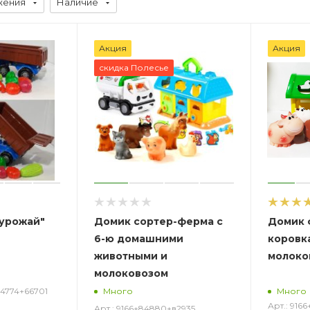
жения
Наличие
Акция
Акция
скидка Полесье
 урожай"
Домик сортер-ферма с
Домик 
6-ю домашними
коровк
животными и
молоко
молоковозом
84774+66701
Много
Много
Арт.: 916
Арт.: 9166+84880+в2935