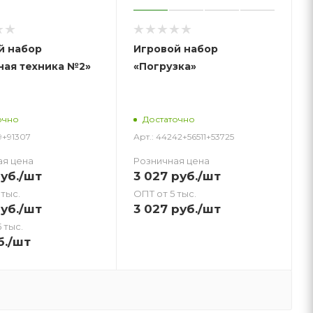
й набор
Игровой набор
ная техника №2»
«Погрузка»
очно
Достаточно
39+91307
Арт.: 44242+56511+53725
ая цена
Розничная цена
уб.
/шт
3 027
руб.
/шт
 тыс.
ОПТ от 5 тыс.
уб.
/шт
3 027
руб.
/шт
 тыс.
б.
/шт