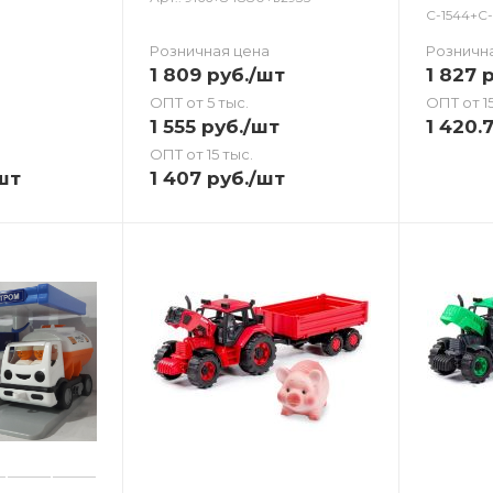
С-1544+С-
Розничная цена
Розничн
1 809
руб.
/шт
1 827
р
ОПТ от 5 тыс.
ОПТ от 15
1 555
руб.
/шт
1 420.
ОПТ от 15 тыс.
шт
1 407
руб.
/шт