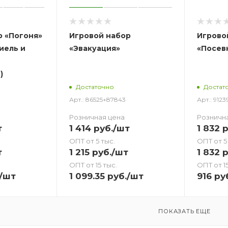
р «Погоня»
Игровой набор
Игрово
иель и
«Эвакуация»
«Посев
)
Достаточно
Достат
Арт.: 86525+87843
Арт.: 912
Розничная цена
Розничн
т
1 414
руб.
/шт
1 832
р
ОПТ от 5 тыс.
ОПТ от 5
т
1 215
руб.
/шт
1 832
р
ОПТ от 15 тыс.
ОПТ от 15
/шт
1 099.35
руб.
/шт
916
ру
ПОКАЗАТЬ ЕЩЕ