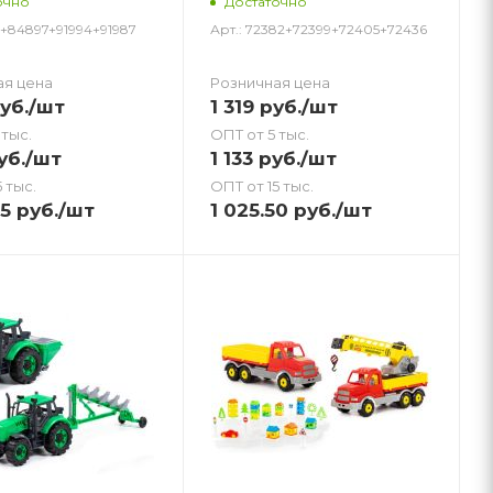
очно
Достаточно
4+84897+91994+91987
Арт.: 72382+72399+72405+72436
ая цена
Розничная цена
уб.
/шт
1 319
руб.
/шт
 тыс.
ОПТ от 5 тыс.
уб.
/шт
1 133
руб.
/шт
 тыс.
ОПТ от 15 тыс.
45
руб.
/шт
1 025.50
руб.
/шт