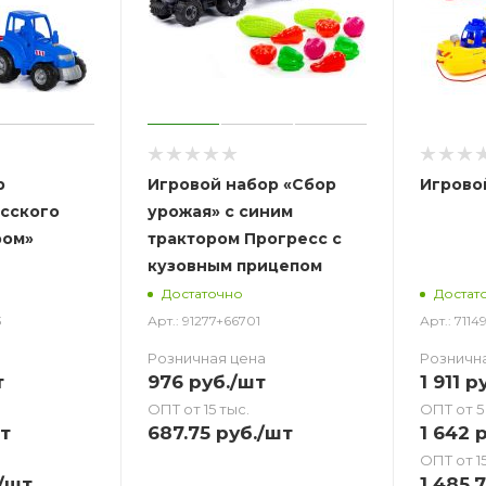
р
Игровой набор «Сбор
Игрово
сского
урожая» с синим
ром»
трактором Прогресс с
кузовным прицепом
Достаточно
Достат
3
Арт.: 91277+66701
Арт.: 7114
Розничная цена
Розничн
т
976
руб.
/шт
1 911
ру
ОПТ от 15 тыс.
ОПТ от 5
т
687.75
руб.
/шт
1 642
р
ОПТ от 15
/шт
1 485.