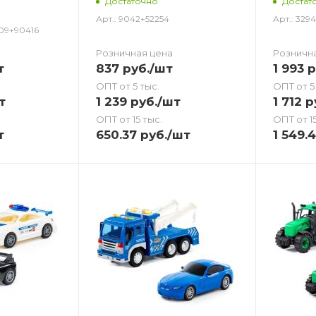
Достаточно
Достат
Арт.: 9042+52254
Арт.: 329
09+90416
Розничная цена
Розничн
т
837
руб.
/шт
1 993
р
ОПТ от 5 тыс.
ОПТ от 5
т
1 239
руб.
/шт
1 712
р
ОПТ от 15 тыс.
ОПТ от 15
т
650.37
руб.
/шт
1 549.