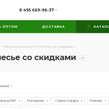
8 495 669-96-37
Ь ОПТОМ
ДОСТАВКА
КАТАЛ
Наборы транспорта Полесье со скидками
есье со скидками
53
вание)
Бренд REF
Материал
Серия товара
Размер