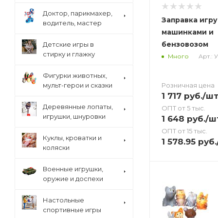
Доктор, парикмахер,
Заправка игру
водитель, мастер
машинками и
бензовозом
Детские игры в
стирку и глажку
Арт.: 
Много
Фигурки животных,
Розничная цена
мульт-герои и сказки
1 717
руб.
/ш
Деревянные лопаты,
ОПТ от 5 тыс.
игрушки, шнуровки
1 648
руб.
/ш
ОПТ от 15 тыс.
Куклы, кроватки и
1 578.95
руб.
коляски
Военные игрушки,
оружие и доспехи
Настольные
спортивные игры