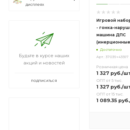
дисплеях
Игровой набо
- гонка-наруш
машина ДПС
(инерционные
Достаточно
Будьте в курсе наших
Арт.: 37039+43597
акций и новостей
Розничная цена
1 327
руб.
/ш
ОПТ от 5 тыс.
ПОДПИСАТЬСЯ
1 327
руб.
/ш
ОПТ от 15 тыс.
1 089.35
руб.