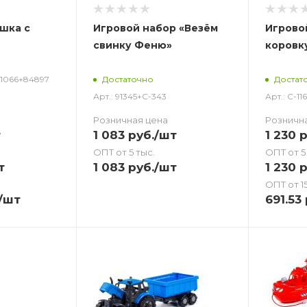
шка с
Игровой набор «Везём
Игрово
свинку Феню»
коровк
У1066+84897
Достаточно
Достат
Арт.: 91345+С-343
Арт.: С-11
Розничная цена
Розничн
т
1 083
руб.
/шт
1 230
р
ОПТ от 5 тыс.
ОПТ от 5
т
1 083
руб.
/шт
1 230
р
ОПТ от 15
/шт
691.53