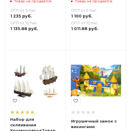
Товар не продается
Товар не продается
ОПТ от 5 тыс.
ОПТ от 5 тыс.
1 235
руб.
1 100
руб.
ОПТ от 15 тыс.
ОПТ от 15 тыс.
1 135.88
руб.
1 011.88
руб.
Набор для
Игрушечный замок с
склеивания
викингами
Крузенштерн+Товарищ+Орел+Гото