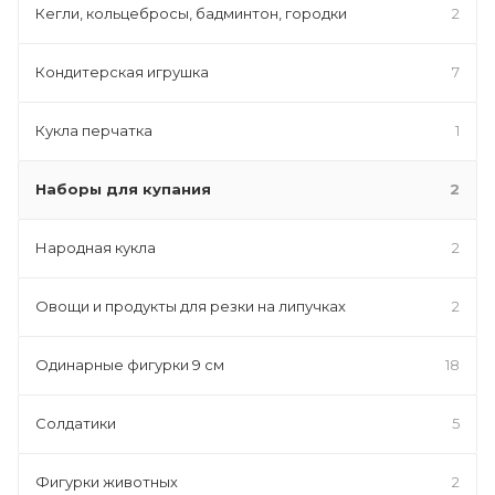
Кегли, кольцебросы, бадминтон, городки
2
Кондитерская игрушка
7
Кукла перчатка
1
Наборы для купания
2
Народная кукла
2
Овощи и продукты для резки на липучках
2
Одинарные фигурки 9 см
18
Солдатики
5
Фигурки животных
2