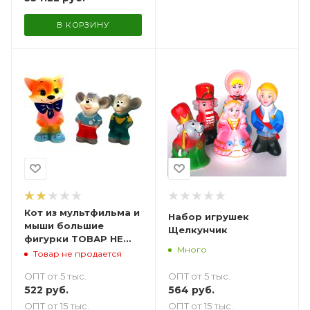
В КОРЗИНУ
Кот из мультфильма и
Набор игрушек
мыши большие
Щелкунчик
фигурки ТОВАР НЕ
Много
ПРЕДНАЗНАЧЕН ДЛЯ
Товар не продается
ПРОДАЖИ
ОПТ от 5 тыс.
ОПТ от 5 тыс.
564
руб.
522
руб.
ОПТ от 15 тыс.
ОПТ от 15 тыс.