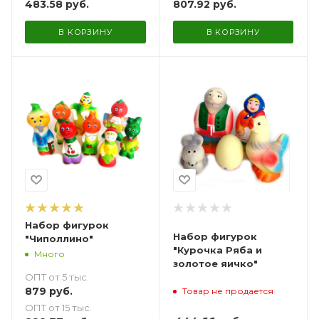
483.58
руб.
807.92
руб.
В КОРЗИНУ
В КОРЗИНУ
Набор фигурок
Набор фигурок
"Чиполлино"
"Курочка Ряба и
Много
золотое яичко"
ОПТ от 5 тыс.
879
руб.
Товар не продается
ОПТ от 15 тыс.