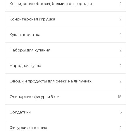
Кегли, кольцебросы, бадминтон, городки
2
Кондитерская игрушка
7
Кукла перчатка
1
Наборы для купания
2
Народная кукла
2
Овощи и продукты для резки на липучках
2
Одинарные фигурки 9 см
18
Солдатики
5
Фигурки животных
2