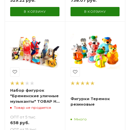
529.22
руб.
738.07
руб.
В КОРЗИНУ
В КОРЗИНУ
Набор фигурок
"Бременские уличные
Фигурки Теремок
музыканты" ТОВАР НЕ
резиновые
ПРЕДНАЗНАЧЕН ДЛЯ
Товар не продается
ПРОДАЖИ
ОПТ от 5 тыс.
Много
658
руб.
ОПТ от 15 тыс.