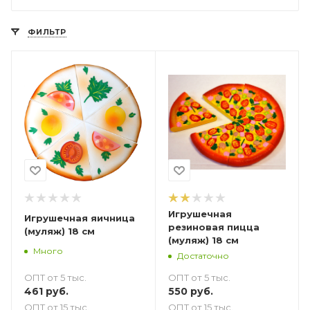
ФИЛЬТР
Игрушечная
Игрушечная яичница
резиновая пицца
(муляж) 18 см
(муляж) 18 см
Много
Достаточно
ОПТ от 5 тыс.
ОПТ от 5 тыс.
461
руб.
550
руб.
ОПТ от 15 тыс.
ОПТ от 15 тыс.