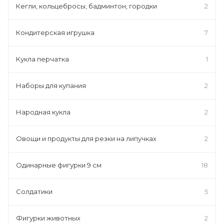
Кегли, кольцебросы, бадминтон, городки
2
Кондитерская игрушка
7
Кукла перчатка
1
Наборы для купания
2
Народная кукла
2
Овощи и продукты для резки на липучках
2
Одинарные фигурки 9 см
18
Солдатики
5
Фигурки животных
2