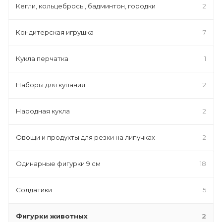
Кегли, кольцебросы, бадминтон, городки
2
Кондитерская игрушка
7
Кукла перчатка
1
Наборы для купания
2
Народная кукла
2
Овощи и продукты для резки на липучках
2
Одинарные фигурки 9 см
18
Солдатики
5
Фигурки животных
2