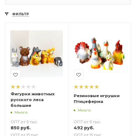
ФИЛЬТР
Фигурки животных
Резиновые игрушки
русского леса
Птицеферма
большие
Много
Много
ОПТ от 5 тыс.
ОПТ от 5 тыс.
492
руб.
850
руб.
ОПТ от 15 тыс.
ОПТ от 15 тыс.