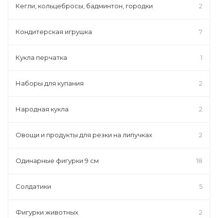
Кегли, кольцебросы, бадминтон, городки
2
Кондитерская игрушка
7
Кукла перчатка
1
Наборы для купания
2
Народная кукла
2
Овощи и продукты для резки на липучках
2
Одинарные фигурки 9 см
18
Солдатики
5
Фигурки животных
2