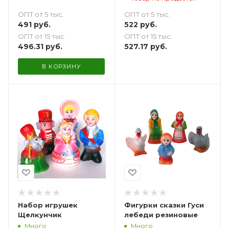
ПРОДАЖИ
ОПТ от 5 тыс.
ОПТ от 5 тыс.
491
руб.
522
руб.
ОПТ от 15 тыс.
ОПТ от 15 тыс.
496.31
руб.
527.17
руб.
В КОРЗИНУ
Набор игрушек
Фигурки сказки Гуси
Щелкунчик
лебеди резиновые
Много
Много