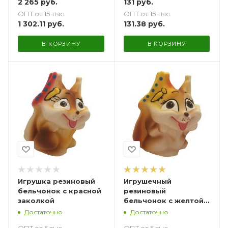
2 265
руб.
131
руб.
ОПТ от 15 тыс.
ОПТ от 15 тыс.
1 302.11
руб.
131.38
руб.
В КОРЗИНУ
В КОРЗИНУ
Игрушка резиновый
Игрушечный
бельчонок с красной
резиновый
заколкой
бельчонок с желтой
заколкой
Достаточно
Достаточно