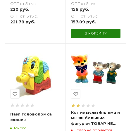
ОПТ от 5 тыс.
ОПТ от 5 тыс.
220
руб.
156
руб.
ОПТ от 15 тыс.
ОПТ от 15 тыс.
221.78
руб.
157.09
руб.
В КОРЗИНУ
Кот из мультфильма и
Пазл головоломка
мыши большие
слоник
фигурки ТОВАР НЕ
Много
ПРЕДНАЗНАЧЕН ДЛЯ
Товар не продается