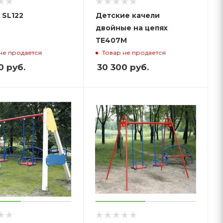
 SL122
Детские качели
двойные на цепях
ТЕ407M
не продается
Товар не продается
0
руб.
30 300
руб.