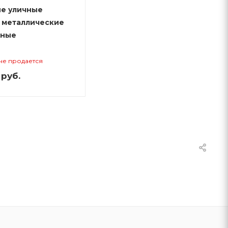
е уличные
 металлические
рные
не продается
руб.