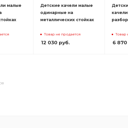
ели малые
Детские качели малые
Детски
а
одинарные на
качели
стойках
металлических стойках
разбо
ается
Товар не продается
Товар 
12 030
руб.
6 870
ОВ