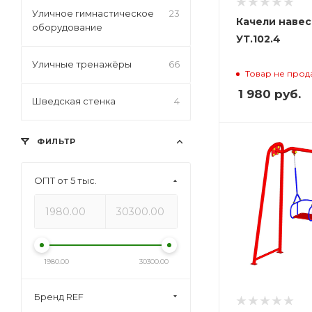
Уличное гимнастическое
23
Качели наве
оборудование
УТ.102.4
Уличные тренажёры
66
Товар не прод
1 980
руб.
Шведская стенка
4
ФИЛЬТР
ОПТ от 5 тыс.
1980.00
30300.00
Бренд REF