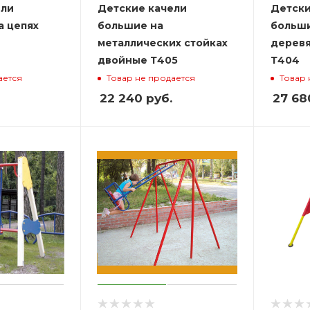
ели
Детские качели
Детски
а цепях
большие на
больши
металлических стойках
деревя
двойные Т405
Т404
ается
Товар не продается
Товар 
22 240
руб.
27 68