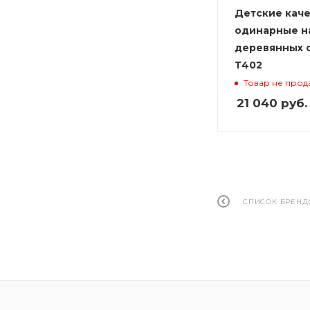
Детские кач
одинарные н
деревянных 
Т402
Товар не прод
21 040
руб.
СПИСОК БРЕНД