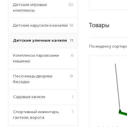
Детские игровые
30
комплексы
Товары
Детские карусели и качалки
18
Детские уличные качели
11
По индексу сортир
Комплексы паровозики
6
машинки
Песочницы дворики
19
беседки
Садовые качели
1
Спортивный инвентарь,
1
гантели, ворота