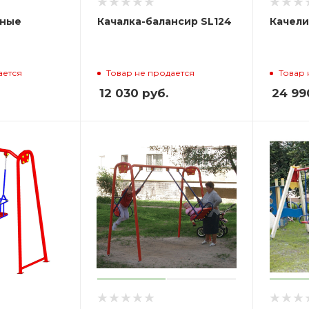
сные
Качалка-балансир SL124
Качели
ается
Товар не продается
Товар 
12 030
руб.
24 99