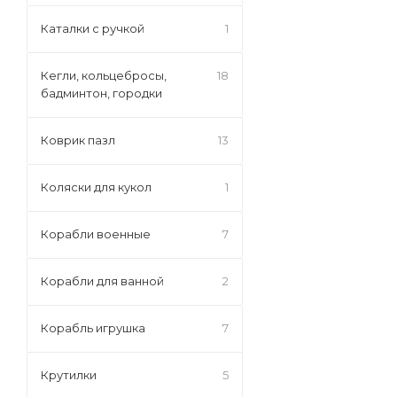
Каталки с ручкой
1
Кегли, кольцебросы,
18
бадминтон, городки
Коврик пазл
13
Коляски для кукол
1
Корабли военные
7
Корабли для ванной
2
Корабль игрушка
7
Крутилки
5