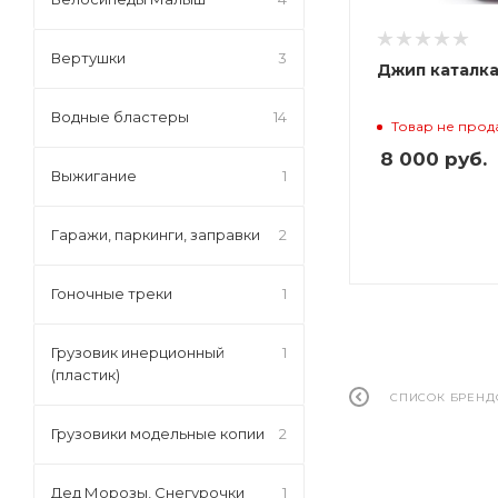
Вертушки
3
Джип каталка
Водные бластеры
14
Товар не прод
8 000
руб.
Выжигание
1
Гаражи, паркинги, заправки
2
Гоночные треки
1
Грузовик инерционный
1
(пластик)
СПИСОК БРЕНД
Грузовики модельные копии
2
Дед Морозы, Снегурочки
1