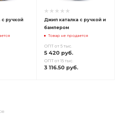
 с ручкой
Джип каталка с ручкой и
бампером
ается
Товар не продается
ОПТ от 5 тыс.
5 420
руб.
ОПТ от 15 тыс.
3 116.50
руб.
ОВ