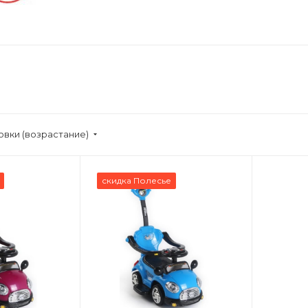
овки (возрастание)
скидка Полесье