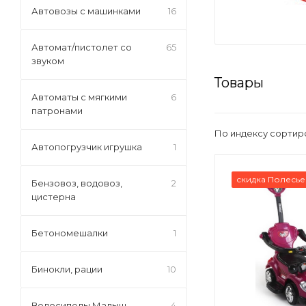
Автовозы с машинками
16
Автомат/пистолет со
65
звуком
Товары
Автоматы с мягкими
6
патронами
По индексу сортир
Автопогрузчик игрушка
1
скидка Полесье
Бензовоз, водовоз,
2
цистерна
Бетономешалки
1
Бинокли, рации
10
Велосипеды Малыш
4