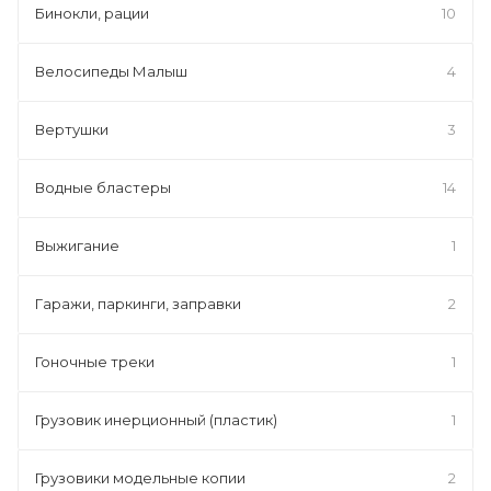
Бинокли, рации
10
Велосипеды Малыш
4
Вертушки
3
Водные бластеры
14
Выжигание
1
Гаражи, паркинги, заправки
2
Гоночные треки
1
Грузовик инерционный (пластик)
1
Грузовики модельные копии
2