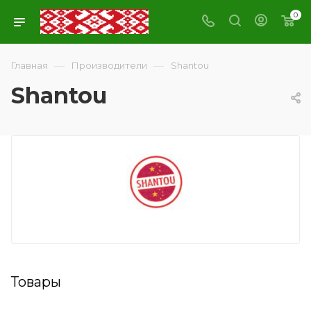
0
—
—
Главная
Производители
Shantou
Shantou
Товары