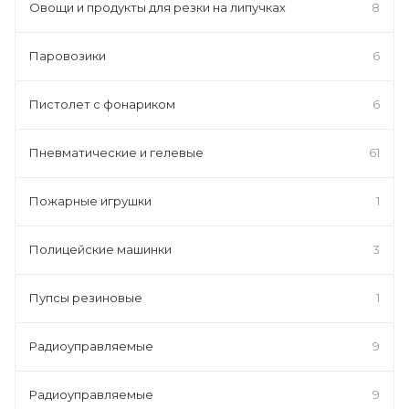
Овощи и продукты для резки на липучках
8
Паровозики
6
Пистолет с фонариком
6
Пневматические и гелевые
61
Пожарные игрушки
1
Полицейские машинки
3
Пупсы резиновые
1
Радиоуправляемые
9
Радиоуправляемые
9