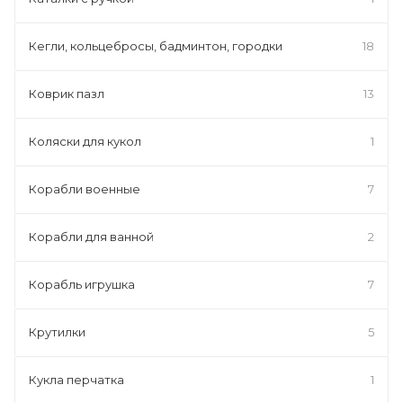
Кегли, кольцебросы, бадминтон, городки
18
Коврик пазл
13
Коляски для кукол
1
Корабли военные
7
Корабли для ванной
2
Корабль игрушка
7
Крутилки
5
Кукла перчатка
1