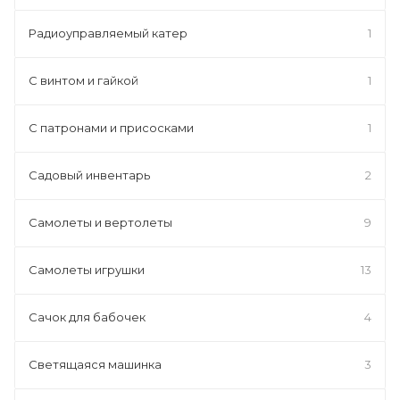
Радиоуправляемый катер
1
С винтом и гайкой
1
С патронами и присосками
1
Садовый инвентарь
2
Самолеты и вертолеты
9
Самолеты игрушки
13
Сачок для бабочек
4
Светящаяся машинка
3