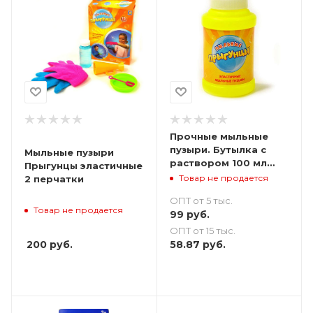
Прочные мыльные
пузыри. Бутылка с
Мыльные пузыри
раствором 100 мл
Прыгунцы эластичные
для Эластичных
Товар не продается
2 перчатки
мыльных пузырей
ОПТ от 5 тыс.
Прыгунцы
Товар не продается
99
руб.
ОПТ от 15 тыс.
200
руб.
58.87
руб.