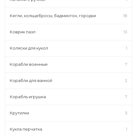
Кегли, кольцебросы, бадминтон, городки
18
Коврик пазл
13
Коляски для кукол
1
Корабли военные
7
Корабли для ванной
2
Корабль игрушка
7
Крутилки
5
Кукла перчатка
1