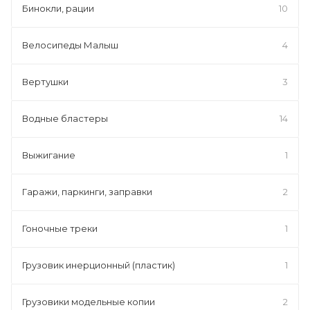
Бинокли, рации
10
Велосипеды Малыш
4
Вертушки
3
Водные бластеры
14
Выжигание
1
Гаражи, паркинги, заправки
2
Гоночные треки
1
Грузовик инерционный (пластик)
1
Грузовики модельные копии
2