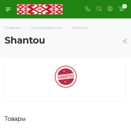
0
—
—
Главная
Производители
Shantou
Shantou
Товары