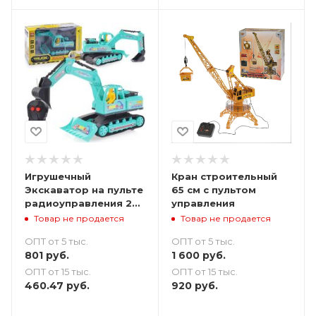
Игрушечный
Кран строительный
Экскаватор на пульте
65 см с пультом
радиоуправления 29
управления
см
Товар не продается
Товар не продается
ОПТ от 5 тыс.
ОПТ от 5 тыс.
801
руб.
1 600
руб.
ОПТ от 15 тыс.
ОПТ от 15 тыс.
460.47
руб.
920
руб.