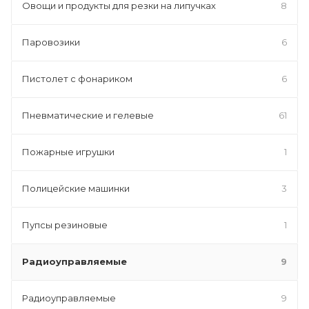
Овощи и продукты для резки на липучках
8
Паровозики
6
Пистолет с фонариком
6
Пневматические и гелевые
61
Пожарные игрушки
1
Полицейские машинки
3
Пупсы резиновые
1
Радиоуправляемые
9
Радиоуправляемые
9