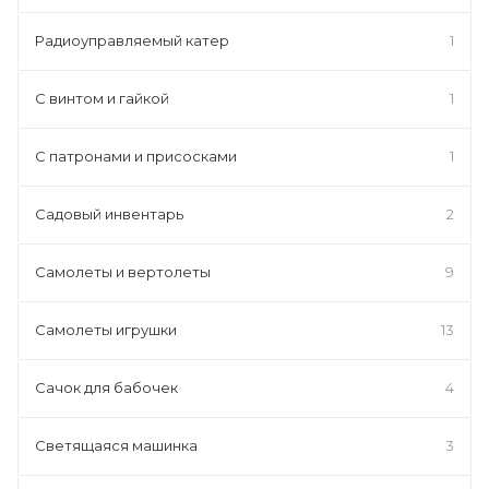
Радиоуправляемый катер
1
С винтом и гайкой
1
С патронами и присосками
1
Садовый инвентарь
2
Самолеты и вертолеты
9
Самолеты игрушки
13
Сачок для бабочек
4
Светящаяся машинка
3