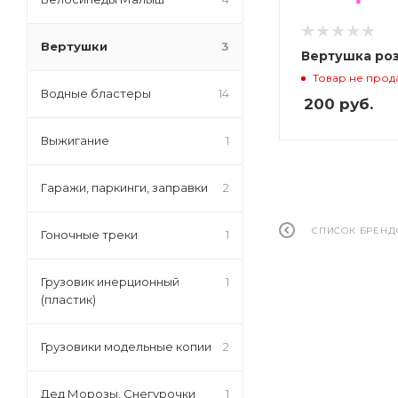
Вертушки
3
Вертушка роз
Товар не прод
Водные бластеры
14
200
руб.
Выжигание
1
Гаражи, паркинги, заправки
2
СПИСОК БРЕНД
Гоночные треки
1
Грузовик инерционный
1
(пластик)
Грузовики модельные копии
2
Дед Морозы, Снегурочки
1