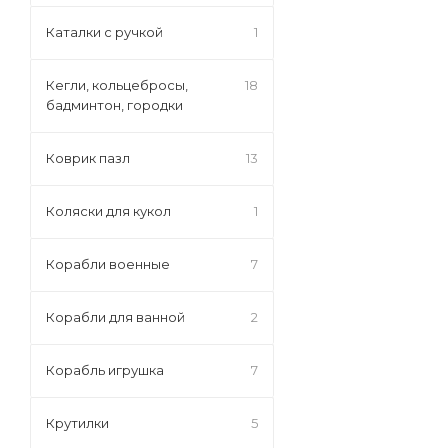
Каталки с ручкой
1
Кегли, кольцебросы,
18
бадминтон, городки
Коврик пазл
13
Коляски для кукол
1
Корабли военные
7
Корабли для ванной
2
Корабль игрушка
7
Крутилки
5