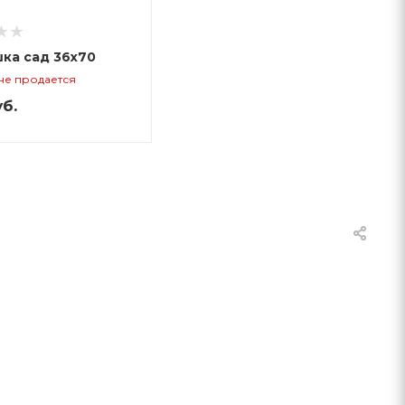
ка сад 36х70
не продается
б.