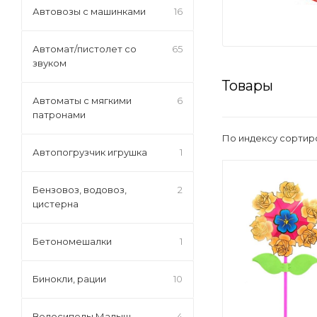
Автовозы с машинками
16
Автомат/пистолет со
65
звуком
Товары
Автоматы с мягкими
6
патронами
По индексу сортир
Автопогрузчик игрушка
1
Бензовоз, водовоз,
2
цистерна
Бетономешалки
1
Бинокли, рации
10
Велосипеды Малыш
4