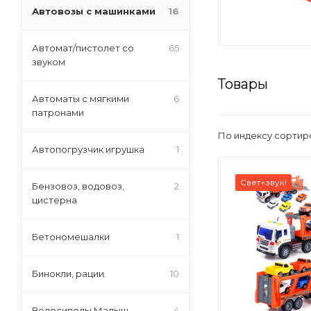
Автовозы с машинками
16
Автомат/пистолет со
65
звуком
Товары
Автоматы с мягкими
6
патронами
По индексу сортир
Автопогрузчик игрушка
1
Свет+звук!
Бензовоз, водовоз,
2
цистерна
Бетономешалки
1
Бинокли, рации
10
Велосипеды Малыш
4