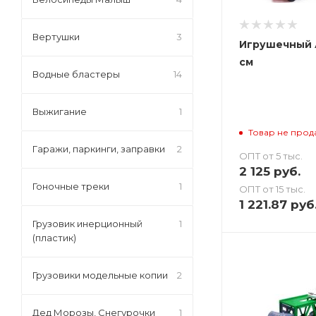
Вертушки
3
Игрушечный 
см
Водные бластеры
14
Выжигание
1
Товар не прод
Гаражи, паркинги, заправки
2
ОПТ от 5 тыс.
2 125
руб.
Гоночные треки
1
ОПТ от 15 тыс.
1 221.87
руб
Грузовик инерционный
1
(пластик)
Грузовики модельные копии
2
Дед Морозы, Снегурочки
1