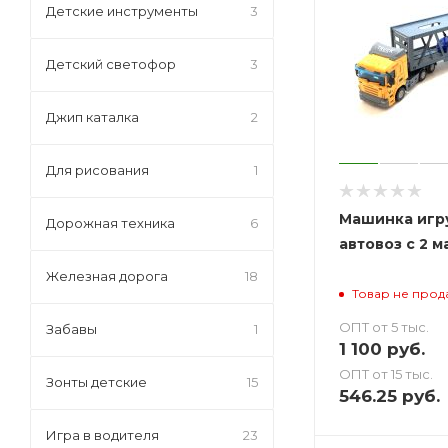
Детские инструменты
3
Детский светофор
3
Джип каталка
2
Для рисования
1
Машинка иг
Дорожная техника
6
автовоз с 2 
Железная дорога
18
Товар не прод
ОПТ от 5 тыс.
Забавы
1
1 100
руб.
ОПТ от 15 тыс.
Зонты детские
15
546.25
руб.
Игра в водителя
23