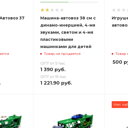
Автовоз 37
Машина-автовоз 38 см с
Игруш
динамо-инерцией, 4-мя
автово
звуками, светом и 4-мя
пластиковыми
машинками для детей
ается
Товар не продается
Товар 
500
р
ОПТ от 5 тыс.
1 390
руб.
ОПТ от 15 тыс.
.
1 221.90
руб.
Мет. ка