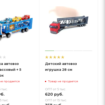
а автовоз
Детский автовоз
ассовый + 5
игрушка 28 см
ок
не продается
Товар не продается
 тыс.
ОПТ от 5 тыс.
б.
620
руб.
5 тыс.
ОПТ от 15 тыс.