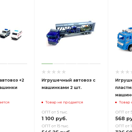
автовоз +2
Игрушечный автовоз с
Игрушк
ашинки
машинками 2 шт.
пластм
машин
ается
Товар не продается
Товар 
ОПТ от 5 тыс.
ОПТ от 5
1 100
руб.
568
ру
ОПТ от 15 тыс.
ОПТ от 1