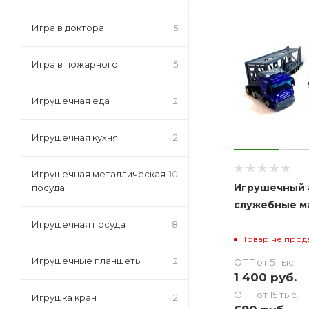
Игра в доктора
5
Игра в пожарного
5
Игрушечная еда
2
Игрушечная кухня
2
Игрушечная металлическая
10
Игрушечный 
посуда
служебные м
Игрушечная посуда
8
Товар не прод
Игрушечные планшеты
2
ОПТ от 5 тыс.
1 400
руб.
ОПТ от 15 тыс.
Игрушка кран
2