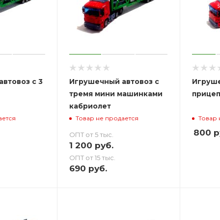
втовоз с 3
Игрушечный автовоз с
Игруше
тремя мини машинками
прице
кабриолет
ается
Товар не продается
Товар 
800
р
ОПТ от 5 тыс.
1 200
руб.
ОПТ от 15 тыс.
690
руб.