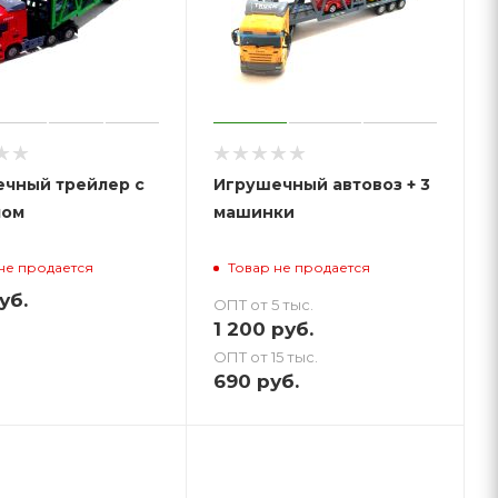
чный трейлер с
Игрушечный автовоз + 3
пом
машинки
не продается
Товар не продается
уб.
ОПТ от 5 тыс.
1 200
руб.
ОПТ от 15 тыс.
690
руб.