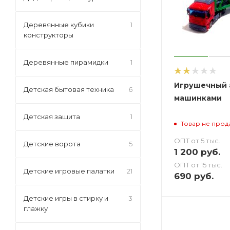
Деревянные кубики
1
конструкторы
Деревянные пирамидки
1
Игрушечный а
Детская бытовая техника
6
машинками
Детская защита
1
Товар не прод
ОПТ от 5 тыс.
Детские ворота
5
1 200
руб.
ОПТ от 15 тыс.
Детские игровые палатки
21
690
руб.
Детские игры в стирку и
3
глажку