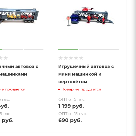
чный автовоз с
Игрушечный автовоз с
 машинками
мини машинкой и
вертолётом
не продается
Товар не продается
 тыс.
ОПТ от 5 тыс.
уб.
1 199
руб.
5 тыс.
ОПТ от 15 тыс.
5
руб.
690
руб.