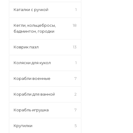
Каталки с ручкой
1
Кегли, кольцебросы,
18
бадминтон, городки
Коврик пазл
13
Коляски для кукол
1
Корабли военные
7
Корабли для ванной
2
Корабль игрушка
7
Крутилки
5