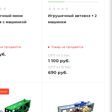
ечный мини
Игрушечный автовоз + 2
з с машинкой
машинки
не продается
Товар не продается
уб.
ОПТ от 5 тыс.
1 100
руб.
ОПТ от 15 тыс.
690
руб.
бина!