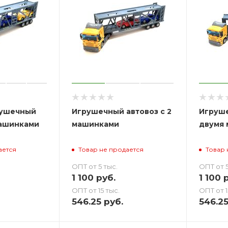
рушечный
Игрушечный автовоз с 2
Игруше
машинками
машинками
двумя
ается
Товар не продается
Товар 
ОПТ от 5 тыс.
ОПТ от 5
1 100
руб.
1 100
р
ОПТ от 15 тыс.
ОПТ от 1
546.25
руб.
546.2