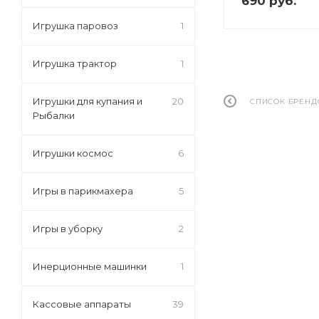
690
руб.
Игрушка паровоз
1
Игрушка трактор
1
Игрушки для купания и
20
СПИСОК БРЕНД
Рыбалки
Игрушки космос
6
Игры в парикмахера
5
Игры в уборку
2
Инерционные машинки
1
Кассовые аппараты
39