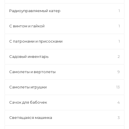
Радиоуправляемый катер
1
С винтом и гайкой
1
С патронами и присосками
1
Садовый инвентарь
2
Самолеты и вертолеты
9
Самолеты игрушки
13
Сачок для бабочек
4
Светящаяся машинка
3