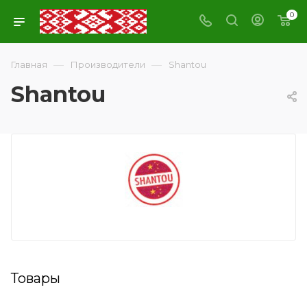
0
—
—
Главная
Производители
Shantou
Shantou
Товары