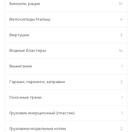
Бинокли, рации
10
Велосипеды Малыш
4
Вертушки
3
Водные бластеры
14
Выжигание
1
Гаражи, паркинги, заправки
2
Гоночные треки
1
Грузовик инерционный (пластик)
1
Грузовики модельные копии
2