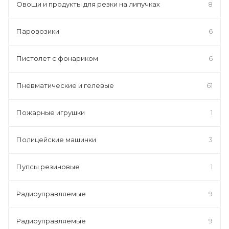
Овощи и продукты для резки на липучках
8
Паровозики
6
Пистолет с фонариком
6
Пневматические и гелевые
61
Пожарные игрушки
1
Полицейские машинки
3
Пупсы резиновые
1
Радиоуправляемые
9
Радиоуправляемые
9