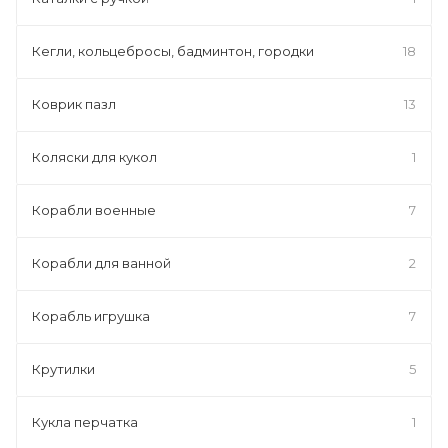
Кегли, кольцебросы, бадминтон, городки
18
Коврик пазл
13
Коляски для кукол
1
Корабли военные
7
Корабли для ванной
2
Корабль игрушка
7
Крутилки
5
Кукла перчатка
1