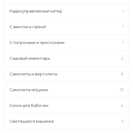
Радиоуправляемый катер
1
С винтом и гайкой
1
С патронами и присосками
1
Садовый инвентарь
2
Самолеты и вертолеты
9
Самолеты игрушки
13
Сачок для бабочек
4
Светящаяся машинка
3