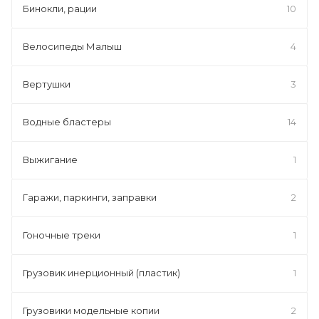
Бинокли, рации
10
Велосипеды Малыш
4
Вертушки
3
Водные бластеры
14
Выжигание
1
Гаражи, паркинги, заправки
2
Гоночные треки
1
Грузовик инерционный (пластик)
1
Грузовики модельные копии
2