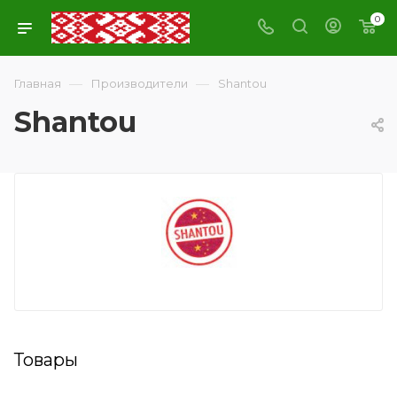
0
—
—
Главная
Производители
Shantou
Shantou
Товары