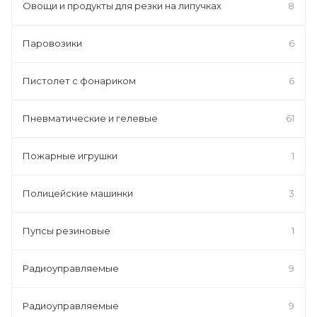
Овощи и продукты для резки на липучках
8
Паровозики
6
Пистолет с фонариком
6
Пневматические и гелевые
61
Пожарные игрушки
1
Полицейские машинки
3
Пупсы резиновые
1
Радиоуправляемые
9
Радиоуправляемые
9