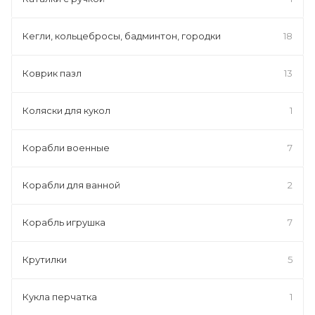
Кегли, кольцебросы, бадминтон, городки
18
Коврик пазл
13
Коляски для кукол
1
Корабли военные
7
Корабли для ванной
2
Корабль игрушка
7
Крутилки
5
Кукла перчатка
1