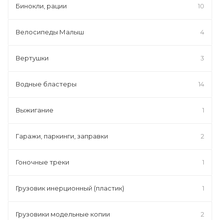
Бинокли, рации
10
Велосипеды Малыш
4
Вертушки
3
Водные бластеры
14
Выжигание
1
Гаражи, паркинги, заправки
2
Гоночные треки
1
Грузовик инерционный (пластик)
1
Грузовики модельные копии
2