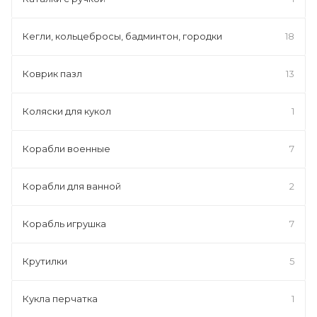
Кегли, кольцебросы, бадминтон, городки
18
Коврик пазл
13
Коляски для кукол
1
Корабли военные
7
Корабли для ванной
2
Корабль игрушка
7
Крутилки
5
Кукла перчатка
1