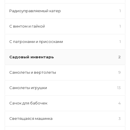
Радиоуправляемый катер
1
С винтом и гайкой
1
С патронами и присосками
1
Садовый инвентарь
2
Самолеты и вертолеты
9
Самолеты игрушки
13
Сачок для бабочек
4
Светящаяся машинка
3