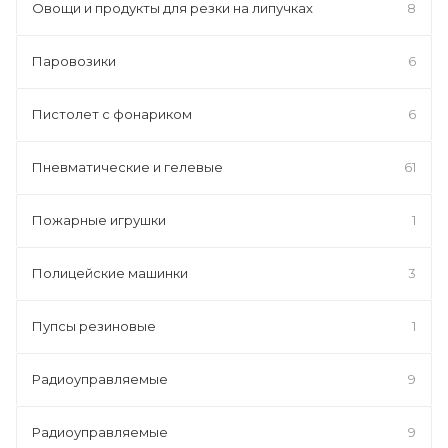
Овощи и продукты для резки на липучках
8
Паровозики
6
Пистолет с фонариком
6
Пневматические и гелевые
61
Пожарные игрушки
1
Полицейские машинки
3
Пупсы резиновые
1
Радиоуправляемые
9
Радиоуправляемые
9