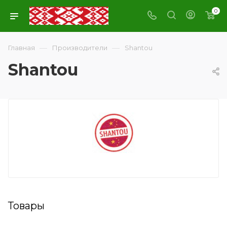
0
—
—
Главная
Производители
Shantou
Shantou
Товары