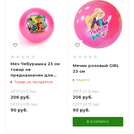
Мяч Чебурашка 23 см
Мячик розовый GIRL
товар не
23 см
предназначен для
Много
продажи
Товар не продается
ОПТ от 5 тыс.
ОПТ от 5 тыс.
206
руб.
206
руб.
ОПТ от 15 тыс.
ОПТ от 15 тыс.
90
руб.
90
руб.
В КОРЗИНУ