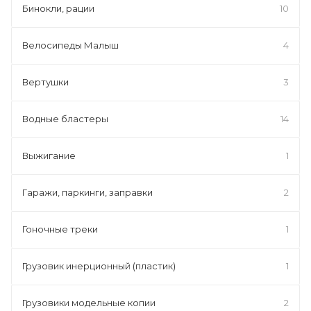
Бинокли, рации
10
Велосипеды Малыш
4
Вертушки
3
Водные бластеры
14
Выжигание
1
Гаражи, паркинги, заправки
2
Гоночные треки
1
Грузовик инерционный (пластик)
1
Грузовики модельные копии
2