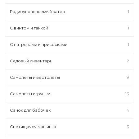
Радиоуправляемый катер
1
С винтом и гайкой
1
С патронами и присосками
1
Садовый инвентарь
2
Самолеты и вертолеты
9
Самолеты игрушки
13
Сачок для бабочек
4
Светящаяся машинка
3