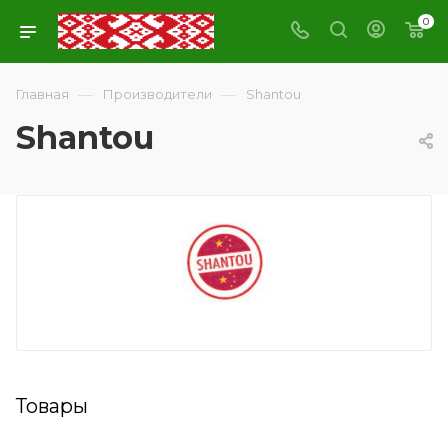
0
—
—
Главная
Производители
Shantou
Shantou
Товары