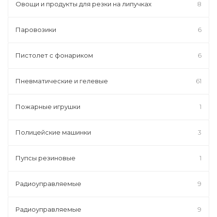
Овощи и продукты для резки на липучках
8
Паровозики
6
Пистолет с фонариком
6
Пневматические и гелевые
61
Пожарные игрушки
1
Полицейские машинки
3
Пупсы резиновые
1
Радиоуправляемые
9
Радиоуправляемые
9