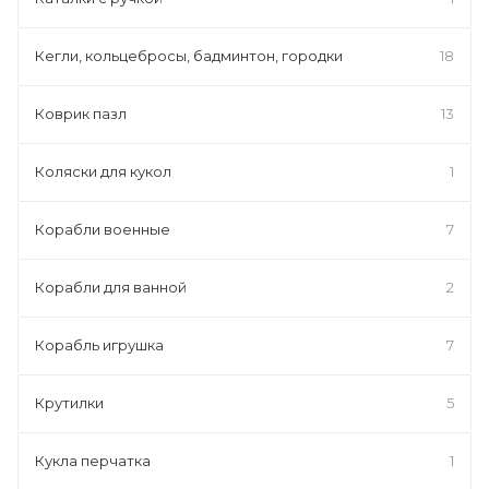
Кегли, кольцебросы, бадминтон, городки
18
Коврик пазл
13
Коляски для кукол
1
Корабли военные
7
Корабли для ванной
2
Корабль игрушка
7
Крутилки
5
Кукла перчатка
1