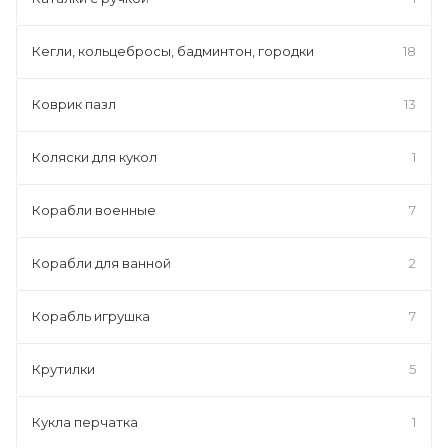
Кегли, кольцебросы, бадминтон, городки
18
Коврик пазл
13
Коляски для кукол
1
Корабли военные
7
Корабли для ванной
2
Корабль игрушка
7
Крутилки
5
Кукла перчатка
1