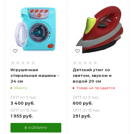
Игрушечная
Детский утюг со
стиральная машина -
светом, звуком и
24 см
водой 20 см
Много
Товар не продается
ОПТ от 5 тыс.
ОПТ от 5 тыс.
3 400
руб.
600
руб.
ОПТ от 15 тыс.
ОПТ от 15 тыс.
1 955
руб.
291
руб.
В КОРЗИНУ