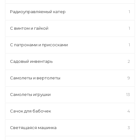
Радиоуправляемый катер
1
С винтом и гайкой
1
С патронами и присосками
1
Садовый инвентарь
2
Самолеты и вертолеты
9
Самолеты игрушки
13
Сачок для бабочек
4
Светящаяся машинка
3