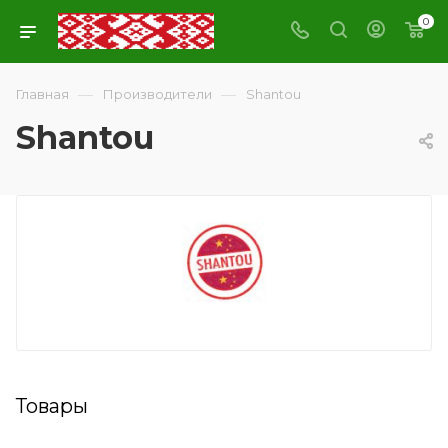
0
—
—
Главная
Производители
Shantou
Shantou
Товары