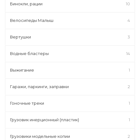
Бинокли, рации
10
Велосипеды Малыш
4
Вертушки
3
Водные бластеры
14
Выжигание
1
Гаражи, паркинги, заправки
2
Гоночные треки
1
Грузовик инерционный (пластик)
1
Грузовики модельные копии
2