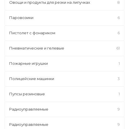
Овощи и продукты для резки на липучках
8
Паровозики
6
Пистолет с фонариком
6
Пневматические и гелевые
61
Пожарные игрушки
1
Полицейские машинки
3
Пупсы резиновые
1
Радиоуправляемые
9
Радиоуправляемые
9