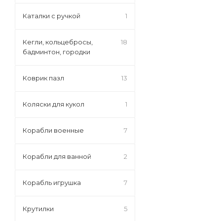
Каталки с ручкой
1
Кегли, кольцебросы,
18
бадминтон, городки
Коврик пазл
13
Коляски для кукол
1
Корабли военные
7
Корабли для ванной
2
Корабль игрушка
7
Крутилки
5