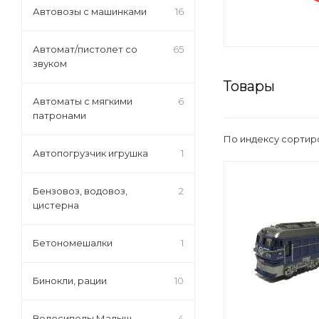
Автовозы с машинками
16
Автомат/пистолет со
65
звуком
Товары
Автоматы с мягкими
6
патронами
По индексу сортир
Автопогрузчик игрушка
1
Бензовоз, водовоз,
2
цистерна
Бетономешалки
1
Бинокли, рации
10
Велосипеды Малыш
4