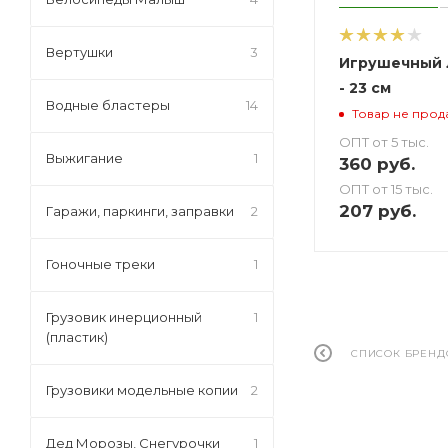
Вертушки
3
Игрушечный 
- 23 см
Водные бластеры
14
Товар не прод
ОПТ от 5 тыс.
Выжигание
1
360
руб.
ОПТ от 15 тыс.
207
руб.
Гаражи, паркинги, заправки
2
Гоночные треки
1
Грузовик инерционный
1
(пластик)
СПИСОК БРЕНД
Грузовики модельные копии
2
Дед Морозы, Снегурочки
1