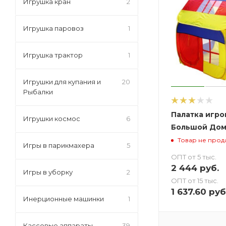
Игрушка кран
2
Игрушка паровоз
1
Игрушка трактор
1
Игрушки для купания и
20
Рыбалки
Палатка игро
Игрушки космос
6
Большой До
Товар не прод
Игры в парикмахера
5
ОПТ от 5 тыс.
2 444
руб.
Игры в уборку
2
ОПТ от 15 тыс.
1 637.60
руб
Инерционные машинки
1
Кассовые аппараты
39