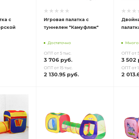
тка с
Игровая палатка с
Двойна
орской
туннелем "Камуфляж"
палатк
Достаточно
Много
ОПТ от 5 тыс.
ОПТ от 5
3 706
руб.
3 502
ОПТ от 15 тыс.
ОПТ от 1
2 130.95
руб.
2 013.