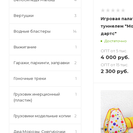
Вертушки
3
Игровая пала
туннелем "М
Водные бластеры
14
дартс"
Достаточно
Выжигание
1
ОПТ от 5 тыс.
4 000
руб.
Гаражи, паркинги, заправки
2
ОПТ от 15 тыс.
2 300
руб.
Гоночные треки
1
Грузовик инерционный
1
(пластик)
Грузовики модельные копии
2
Дед Морозы, Снегурочки
1