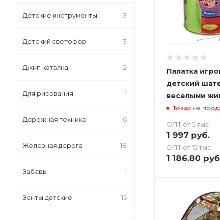
Детские инструменты
3
Детский светофор
3
Джип каталка
2
Палатка игро
детский шате
Для рисования
1
веселыми жи
Товар не прод
Дорожная техника
6
ОПТ от 5 тыс.
1 997
руб.
Железная дорога
18
ОПТ от 15 тыс.
1 186.80
руб
Забавы
1
Зонты детские
15