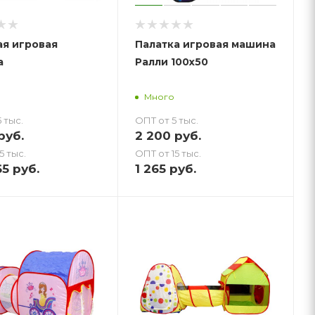
я игровая
Палатка игровая машина
а
Ралли 100х50
Много
 тыс.
ОПТ от 5 тыс.
руб.
2 200
руб.
5 тыс.
ОПТ от 15 тыс.
65
руб.
1 265
руб.