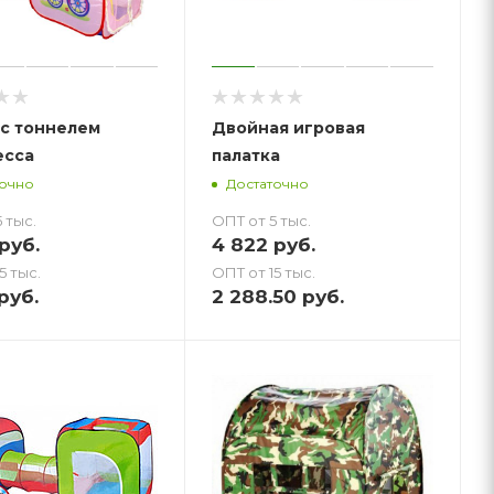
с тоннелем
Двойная игровая
есса
палатка
точно
Достаточно
 тыс.
ОПТ от 5 тыс.
руб.
4 822
руб.
5 тыс.
ОПТ от 15 тыс.
руб.
2 288.50
руб.