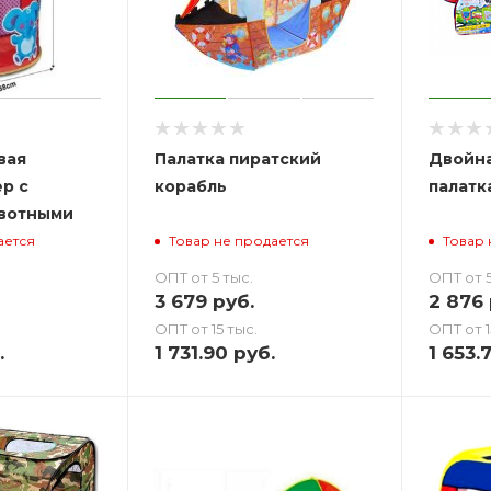
вая
Палатка пиратский
Двойна
р с
корабль
палатк
вотными
ается
Товар не продается
Товар 
ОПТ от 5 тыс.
ОПТ от 5
3 679
руб.
2 876
ОПТ от 15 тыс.
ОПТ от 1
.
1 731.90
руб.
1 653.