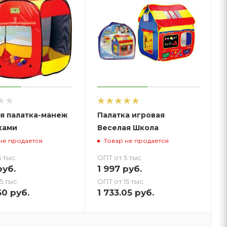
я палатка-манеж
Палатка игровая
ками
Веселая Школа
не продается
Товар не продается
 тыс.
ОПТ от 5 тыс.
уб.
1 997
руб.
5 тыс.
ОПТ от 15 тыс.
60
руб.
1 733.05
руб.