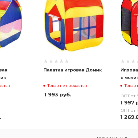
вая
Палатка игровая Домик
Игрова
мик
с мячи
ается
Товар не продается
Товар 
1 993
руб.
ОПТ от 5
1 997
р
ОПТ от 1
.
1 269.
ПОКАЗАТЬ ЕЩЕ