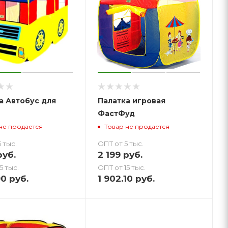
а Автобус для
Палатка игровая
ФастФуд
не продается
Товар не продается
 тыс.
ОПТ от 5 тыс.
уб.
2 199
руб.
5 тыс.
ОПТ от 15 тыс.
90
руб.
1 902.10
руб.