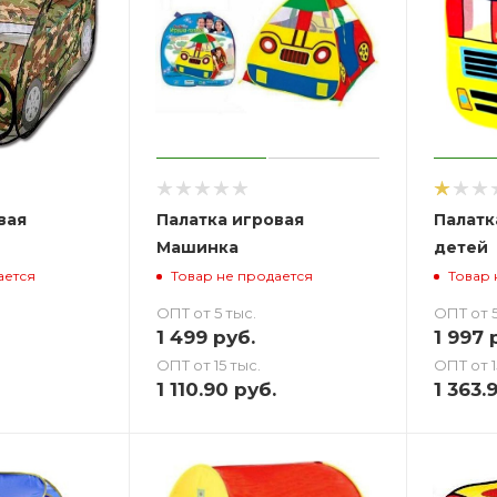
вая
Палатка игровая
Палатк
Машинка
детей
ается
Товар не продается
Товар 
ОПТ от 5 тыс.
ОПТ от 5
1 499
руб.
1 997
р
ОПТ от 15 тыс.
ОПТ от 1
1 110.90
руб.
1 363.