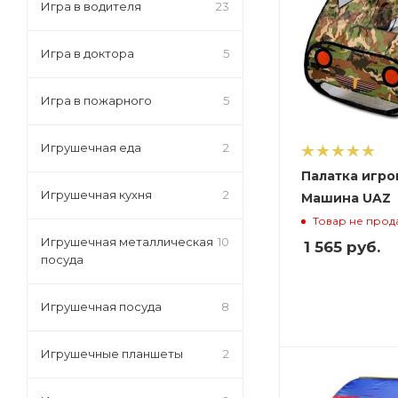
Игра в водителя
23
Игра в доктора
5
Игра в пожарного
5
Игрушечная еда
2
Палатка игро
Игрушечная кухня
2
Машина UAZ
Товар не прод
Игрушечная металлическая
10
1 565
руб.
посуда
Игрушечная посуда
8
Игрушечные планшеты
2