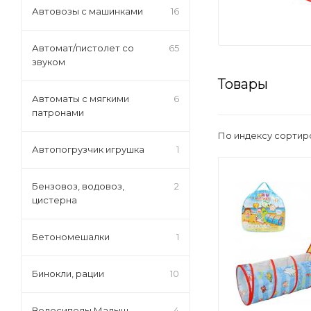
Автовозы с машинками
16
Автомат/пистолет со
65
звуком
Товары
Автоматы с мягкими
6
патронами
По индексу сортир
Автопогрузчик игрушка
1
Бензовоз, водовоз,
2
цистерна
Бетономешалки
1
Бинокли, рации
10
Велосипеды Малыш
4