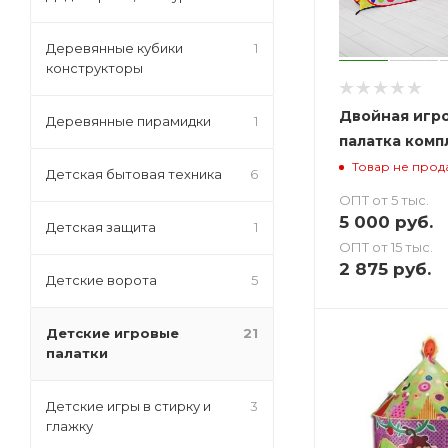
Деревянные кубики
1
конструкторы
Двойная игр
Деревянные пирамидки
1
палатка комп
Товар не прод
Детская бытовая техника
6
ОПТ от 5 тыс.
5 000
руб.
Детская защита
1
ОПТ от 15 тыс.
2 875
руб.
Детские ворота
5
Детские игровые
21
палатки
Детские игры в стирку и
3
глажку