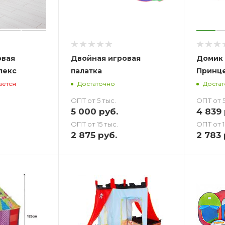
овая
Двойная игровая
Домик 
лекс
палатка
Принц
ается
Достаточно
Доста
ОПТ от 5 тыс.
ОПТ от 5
5 000
руб.
4 839
ОПТ от 15 тыс.
ОПТ от 1
2 875
руб.
2 783