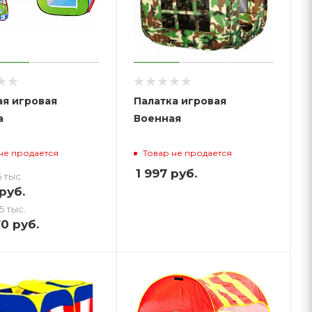
я игровая
Палатка игровая
а
Военная
не продается
Товар не продается
1 997
руб.
 тыс.
руб.
5 тыс.
70
руб.