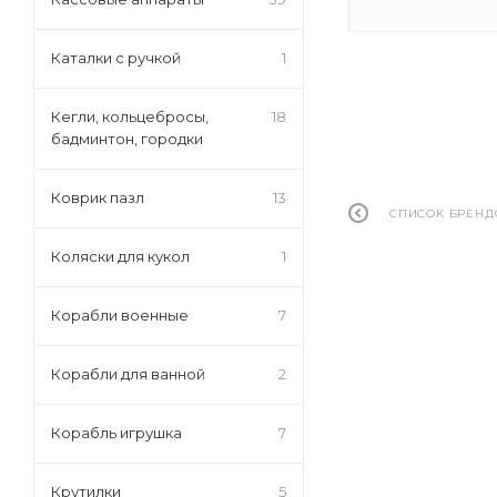
Каталки с ручкой
1
Кегли, кольцебросы,
18
бадминтон, городки
Коврик пазл
13
СПИСОК БРЕНД
Коляски для кукол
1
Корабли военные
7
Корабли для ванной
2
Корабль игрушка
7
Крутилки
5