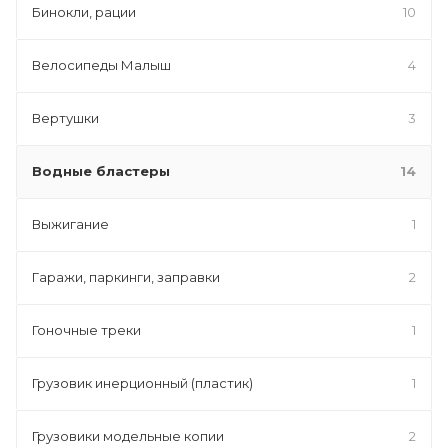
Бинокли, рации
10
Велосипеды Малыш
4
Вертушки
3
Водные бластеры
14
Выжигание
1
Гаражи, паркинги, заправки
2
Гоночные треки
1
Грузовик инерционный (пластик)
1
Грузовики модельные копии
2