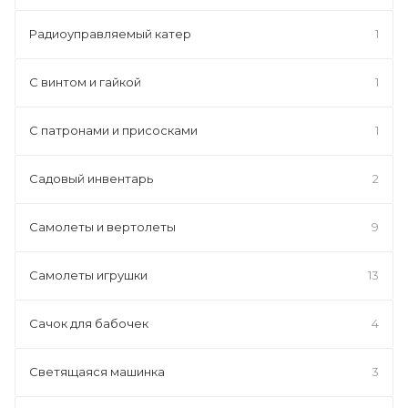
Радиоуправляемый катер
1
С винтом и гайкой
1
С патронами и присосками
1
Садовый инвентарь
2
Самолеты и вертолеты
9
Самолеты игрушки
13
Сачок для бабочек
4
Светящаяся машинка
3