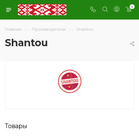
0
—
—
Главная
Производители
Shantou
Shantou
Товары