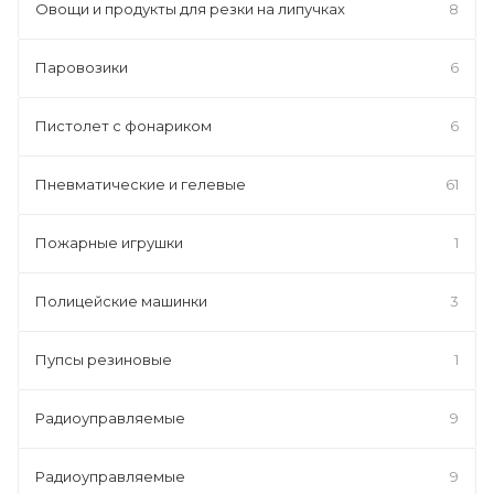
Овощи и продукты для резки на липучках
8
Паровозики
6
Пистолет с фонариком
6
Пневматические и гелевые
61
Пожарные игрушки
1
Полицейские машинки
3
Пупсы резиновые
1
Радиоуправляемые
9
Радиоуправляемые
9