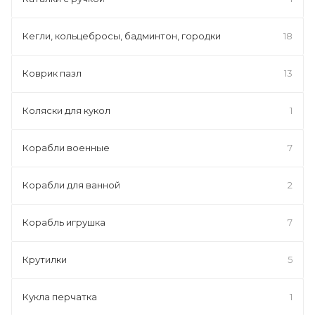
Кегли, кольцебросы, бадминтон, городки
18
Коврик пазл
13
Коляски для кукол
1
Корабли военные
7
Корабли для ванной
2
Корабль игрушка
7
Крутилки
5
Кукла перчатка
1