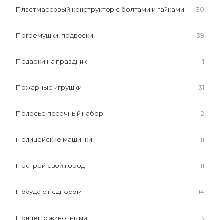
Пластмассовый конструктор с болтами и гайками
30
Погремушки, подвески
39
Подарки на праздник
1
Пожарные игрушки
31
Полесье песочный набор
2
Полицейские машинки
11
Построй свой город
11
Посуда с подносом
14
Прицеп с животными
3