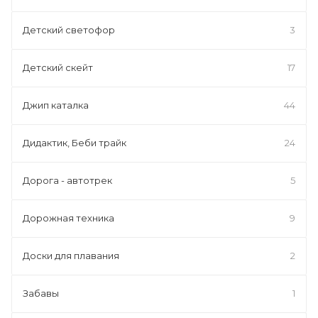
Детский светофор
3
Детский скейт
17
Джип каталка
44
Дидактик, Беби трайк
24
Дорога - автотрек
5
Дорожная техника
9
Доски для плавания
2
Забавы
1