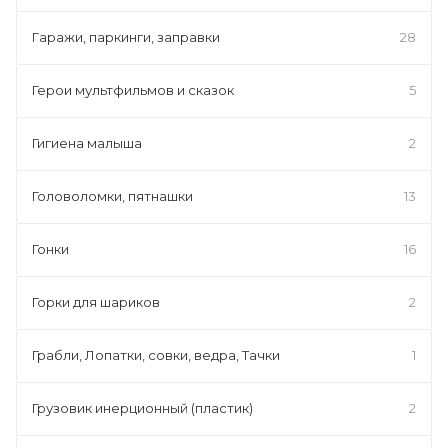
Гаражи, паркинги, заправки
28
Герои мультфильмов и сказок
5
Гигиена малыша
2
Головоломки, пятнашки
13
Гонки
16
Горки для шариков
2
Грабли, Лопатки, совки, ведра, Тачки
1
Грузовик инерционный (пластик)
2