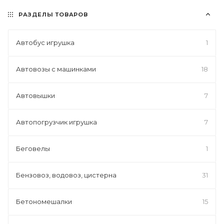
РАЗДЕЛЫ ТОВАРОВ
Автобус игрушка
1
Автовозы с машинками
18
Автовышки
7
Автопогрузчик игрушка
7
Беговелы
1
Бензовоз, водовоз, цистерна
31
Бетономешалки
15