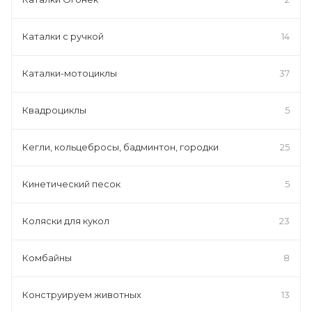
Каталки с ручкой
14
Каталки-мотоциклы
37
Квадроциклы
5
Кегли, кольцебросы, бадминтон, городки
25
Кинетический песок
5
Коляски для кукол
23
Комбайны
8
Конструируем животных
13