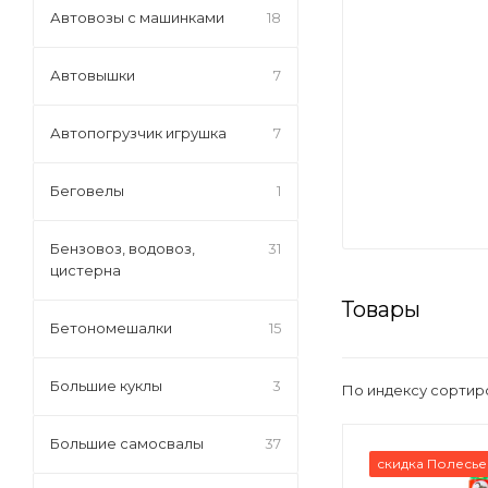
Автовозы с машинками
18
Автовышки
7
Автопогрузчик игрушка
7
Беговелы
1
Бензовоз, водовоз,
31
цистерна
Товары
Бетономешалки
15
Большие куклы
3
По индексу сортир
Большие самосвалы
37
скидка Полесье