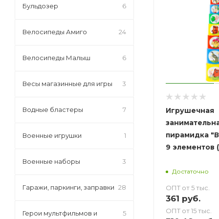
Бульдозер
6
Велосипеды Амиго
24
Велосипеды Малыш
6
Весы магазинные для игры
3
Водные бластеры
7
Игрушечная
занимательн
пирамидка "В
Военные игрушки
1
9 элементов (
Военные наборы
3
Достаточно
Гаражи, паркинги, заправки
28
ОПТ от 5 тыс.
361
руб.
ОПТ от 15 тыс.
Герои мультфильмов и
5