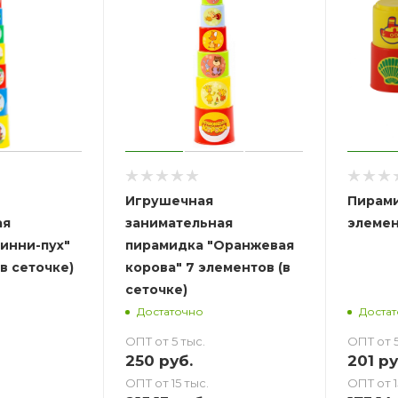
Игрушечная
Пирами
ая
занимательная
элемен
инни-пух"
пирамидка "Оранжевая
в сеточке)
корова" 7 элементов (в
сеточке)
Достаточно
Доста
ОПТ от 5 тыс.
ОПТ от 5
250
руб.
201
ру
ОПТ от 15 тыс.
ОПТ от 1