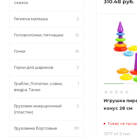
310.48
руб.
сказок
Гигиена малыша
2
Головоломки, пятнашки
13
Гонки
16
Горки для шариков
2
Грабли, Лопатки, совки,
1
ведра, Тачки
Игрушка пир
Грузовик инерционный
2
конус 28 см
(пластик)
Товар не прод
Грузовики бортовые
39
ОПТ от 5 тыс.