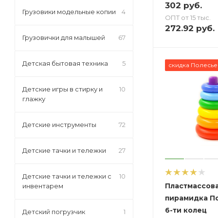
302
руб.
Грузовики модельные копии
4
ОПТ от 15 тыс.
272.92
руб.
Грузовички для малышей
67
Детская бытовая техника
5
скидка Полесье
Детские игры в стирку и
10
глажку
Детские инструменты
72
Детские тачки и тележки
27
Детские тачки и тележки с
10
Пластмассов
инвентарем
пирамидка П
6-ти колец
Детский погрузчик
1