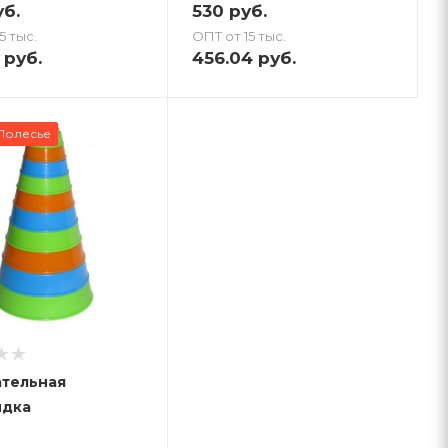
б.
530
руб.
5 тыс.
ОПТ от 15 тыс.
руб.
456.04
руб.
Полесье
тельная
идка