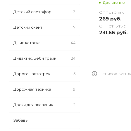
Достаточно
Детский светофор
3
ОПТ от 5 тыс.
269
руб.
ОПТ от 15 тыс.
Детский скейт
17
231.66
руб.
Джип каталка
44
Дидактик, Беби трайк
24
Дорога - автотрек
5
СПИСОК БРЕНД
Дорожная техника
9
Доски для плавания
2
Забавы
1