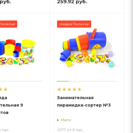
руб.
259.92
руб.
Полесье
скидка Полесье
ида
Занимательная
тельная 9
пирамидка-сортер №3
тов
Мало
 тыс.
ОПТ от 5 тыс.