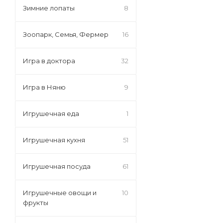
Зимние лопаты
8
Зоопарк, Семья, Фермер
16
Игра в доктора
32
Игра в Няню
9
Игрушечная еда
1
Игрушечная кухня
51
Игрушечная посуда
61
Игрушечные овощи и
10
фрукты