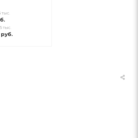
 тыс.
б.
5 тыс.
руб.