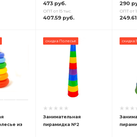
473
руб.
290
ру
ОПТ от 15 тыс.
ОПТ от 1
407.59
руб.
249.61
скидка Полесье
скидка 
ая
Занимательная
Занима
олесье из
пирамидка №2
пирам