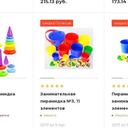
215.13
руб.
173.14
скидка Полесье
скидка 
амидка
Занимательная
Пирам
пирамидка №3, 11
занима
элементов
элемен
ается
Много
Много
ОПТ от 5 тыс.
ОПТ от 5