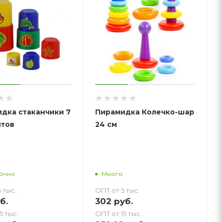
дка стаканчики 7
Пирамидка Колечко-шар
тов
24 см
точно
Много
 тыс.
ОПТ от 5 тыс.
б.
302
руб.
5 тыс.
ОПТ от 15 тыс.