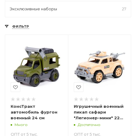
Эксклюзивные наборы
27
ФИЛЬТР
КонсТракт
Игрушечный военный
автомобиль фургон
пикап сафари
военный 24 см
"Легионер-мини" 22
см с 2-мя пулемётами
Много
Достаточно
ОПТ от 5 тыс.
ОПТ от 5 тыс.