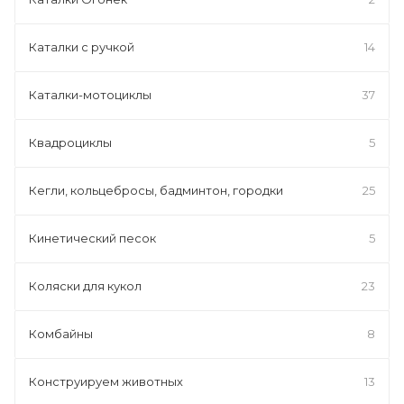
Каталки с ручкой
14
Каталки-мотоциклы
37
Квадроциклы
5
Кегли, кольцебросы, бадминтон, городки
25
Кинетический песок
5
Коляски для кукол
23
Комбайны
8
Конструируем животных
13