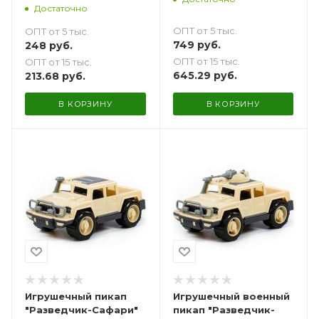
см с 1-м пулемётом
Достаточно
ОПТ от 5 тыс.
ОПТ от 5 тыс.
749
руб.
248
руб.
ОПТ от 15 тыс.
ОПТ от 15 тыс.
645.29
руб.
213.68
руб.
В КОРЗИНУ
В КОРЗИНУ
Игрушечный пикап
Игрушечный военный
"Разведчик-Сафари"
пикап "Разведчик-