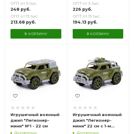
ОПТ от 5 тыс.
ОПТ от 5 тыс.
248
руб.
226
руб.
ОПТ от 15 тыс.
ОПТ от 15 тыс.
213.68
руб.
194.13
руб.
В КОРЗИНУ
В КОРЗИНУ
Игрушечный военный
Игрушечный военный
джип "Легионер-
джип "Легионер-
мини" №1 - 22 см
мини" 22 см с 1-м
пулемётом
Достаточно
Достаточно