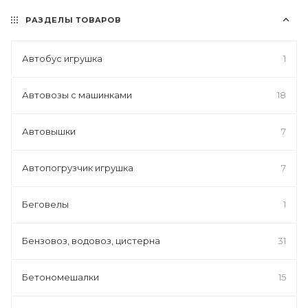
РАЗДЕЛЫ ТОВАРОВ
Автобус игрушка
1
Автовозы с машинками
18
Автовышки
7
Автопогрузчик игрушка
7
Беговелы
1
Бензовоз, водовоз, цистерна
31
Бетономешалки
15