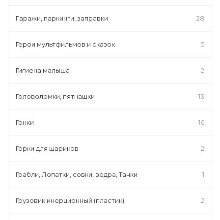
Гаражи, паркинги, заправки
28
Герои мультфильмов и сказок
5
Гигиена малыша
2
Головоломки, пятнашки
13
Гонки
16
Горки для шариков
2
Грабли, Лопатки, совки, ведра, Тачки
1
Грузовик инерционный (пластик)
2