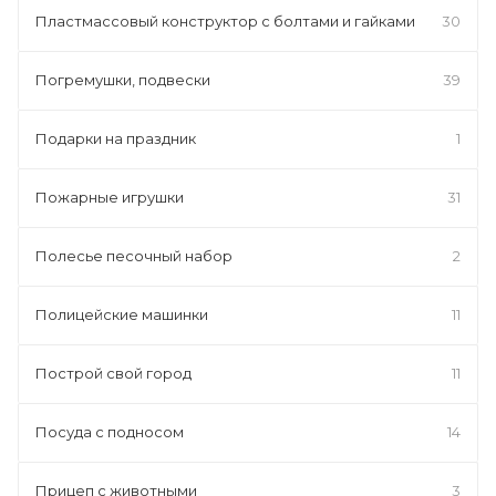
Пластмассовый конструктор с болтами и гайками
30
Погремушки, подвески
39
Подарки на праздник
1
Пожарные игрушки
31
Полесье песочный набор
2
Полицейские машинки
11
Построй свой город
11
Посуда с подносом
14
Прицеп с животными
3