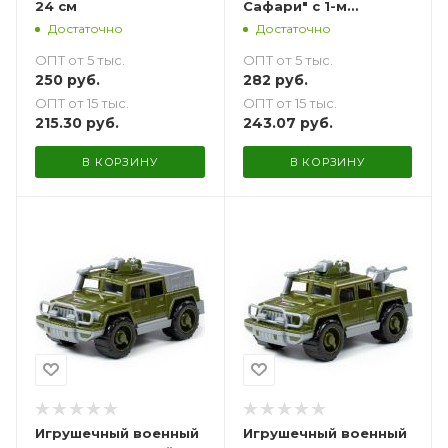
24 см
Сафари" с 1-м
пулемётом 24 см
Достаточно
Достаточно
ОПТ от 5 тыс.
ОПТ от 5 тыс.
250
руб.
282
руб.
ОПТ от 15 тыс.
ОПТ от 15 тыс.
215.30
руб.
243.07
руб.
В КОРЗИНУ
В КОРЗИНУ
Игрушечный военный
Игрушечный военный