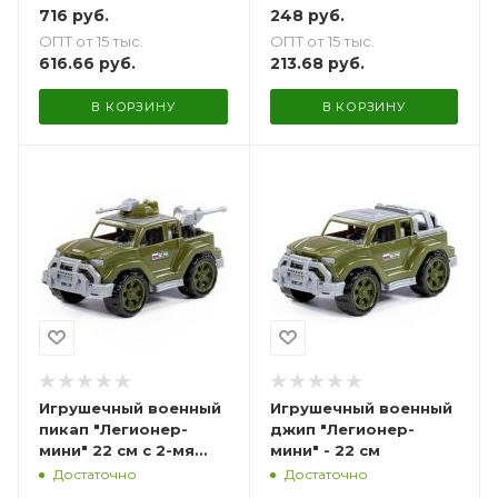
716
руб.
248
руб.
ОПТ от 15 тыс.
ОПТ от 15 тыс.
616.66
руб.
213.68
руб.
В КОРЗИНУ
В КОРЗИНУ
Игрушечный военный
Игрушечный военный
пикап "Легионер-
джип "Легионер-
мини" 22 см с 2-мя
мини" - 22 см
пулемётами
Достаточно
Достаточно