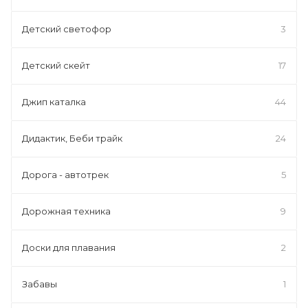
Детский светофор
3
Детский скейт
17
Джип каталка
44
Дидактик, Беби трайк
24
Дорога - автотрек
5
Дорожная техника
9
Доски для плавания
2
Забавы
1