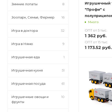
Игрушечный 
Зимние лопаты
8
"Профи" с
полуприцепом
Зоопарк, Семья, Фермер
16
Много
ОПТ от 5 тыс.
Игра в доктора
32
1 362
руб.
ОПТ от 15 тыс.
Игра в Няню
9
1 173.52
руб.
Игрушечная еда
1
Игрушечная кухня
51
Игрушечная посуда
61
Игрушечные овощи и
10
фрукты