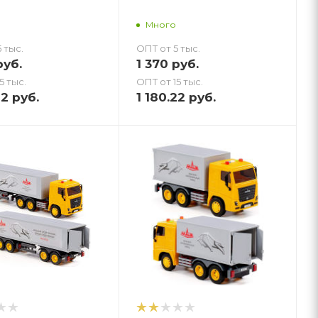
Много
 тыс.
ОПТ от 5 тыс.
уб.
1 370
руб.
5 тыс.
ОПТ от 15 тыс.
22
руб.
1 180.22
руб.