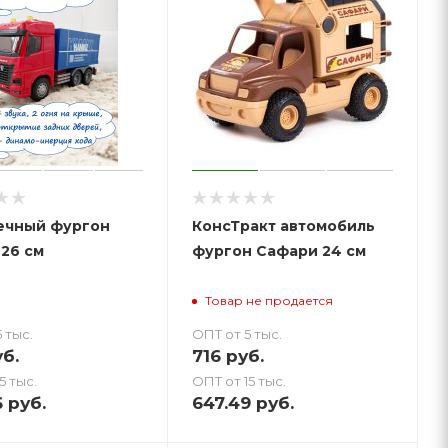
ечный фургон
КонсТракт автомобиль
26 см
фургон Сафари 24 см
Товар не продается
 тыс.
ОПТ от 5 тыс.
б.
716
руб.
5 тыс.
ОПТ от 15 тыс.
6
руб.
647.49
руб.