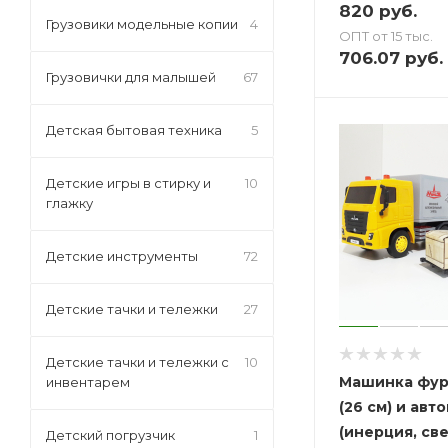
820
руб.
Грузовики модельные копии
4
ОПТ от 15 тыс.
706.07
руб.
Грузовички для малышей
67
Детская бытовая техника
5
Детские игры в стирку и
10
глажку
Детские инструменты
72
Детские тачки и тележки
27
Детские тачки и тележки с
10
Машинка фур
инвентарем
(26 см) и авт
(инерция, све
Детский погрузчик
1