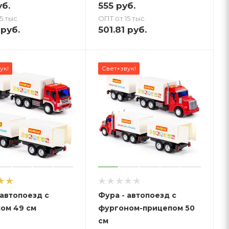
б.
555
руб.
5 тыс.
ОПТ от 15 тыс.
руб.
501.81
руб.
ук!
Свет+звук!
 автопоезд с
Фура - автопоезд с
ом 49 см
фургоном-прицепом 50
см