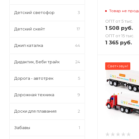
Товар не прод
Детский светофор
3
ОПТ от 5 тыс.
1 508
руб.
Детский скейт
17
ОПТ от 15 тыс.
1 365
руб.
Джип каталка
44
Дидактик, Беби трайк
24
Свет+звук!
Дорога - автотрек
5
Дорожная техника
9
Доски для плавания
2
Забавы
1