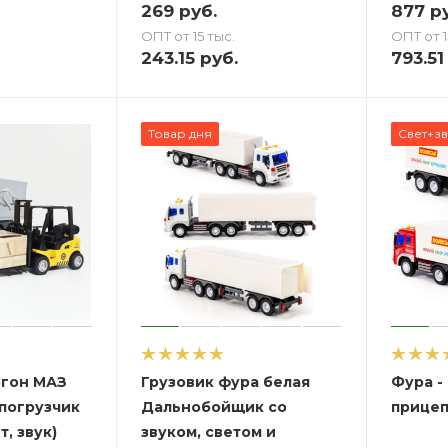
269
руб.
877
ру
ОПТ от 15 тыс.
ОПТ от 1
243.15
руб.
793.51
Товар дня
Свет+зв
гон МАЗ
Грузовик фура белая
Фура -
опогрузчик
Дальнобойщик со
прицеп
т, звук)
звуком, светом и