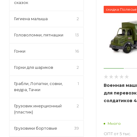
сказок
скидка Полесье
Гигиена малыша
2
Головоломки, пятнашки
13
Гонки
16
Горки для шариков
2
Грабли, Лопатки, совки,
1
Военная маши
ведра, Тачки
для перевозк
солдатиков 4
Грузовик инерционный
2
(пластик)
Много
Грузовики бортовые
39
ОПТ от 5 тыс.