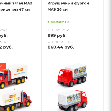
чный тягач МАЗ
Игрушечный фургон
прицепом 47 см
МАЗ 26 см
Достаточно
 тыс.
ОПТ от 5 тыс.
уб.
999
руб.
5 тыс.
ОПТ от 15 тыс.
2
руб.
860.44
руб.
ук!