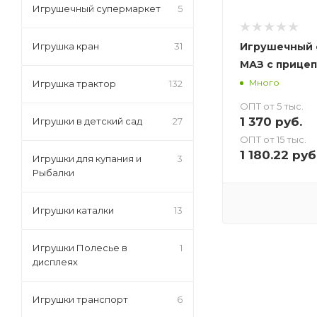
Игрушечный супермаркет
5
Игрушечный 
Игрушка кран
31
МАЗ с прицеп
Много
Игрушка трактор
132
ОПТ от 5 тыс.
1 370
руб.
Игрушки в детский сад
27
ОПТ от 15 тыс.
1 180.22
руб
Игрушки для купания и
3
Рыбалки
Игрушки каталки
13
Игрушки Полесье в
1
дисплеях
Игрушки транспорт
6