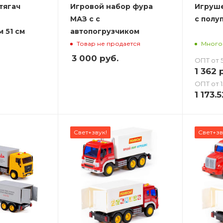
тягач
Игровой набор фура
Игруше
МАЗ с с
с полу
 51 см
автопогрузчиком
Товар не продается
Много
3 000
руб.
ОПТ от 5
1 362
р
ОПТ от 1
1 173.5
Свет+звук!
Свет+зв