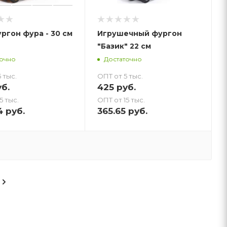
Автофургон фура - 30 см
Игрушечный фургон
"Базик" 22 см
точно
Достаточно
 тыс.
ОПТ от 5 тыс.
б.
425
руб.
5 тыс.
ОПТ от 15 тыс.
4
руб.
365.65
руб.