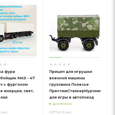
а фура
Прицеп для игрушки
бойщик МАЗ - 47
военной машины
ач с фургоном
грузовика Полесье
свет,
ПрестижСталкерМуромец
елая
для игры в автопоезд
Достаточно
 тыс.
ОПТ от 5 тыс.