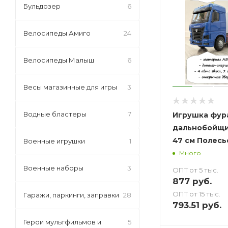
Бульдозер
6
Велосипеды Амиго
24
Велосипеды Малыш
6
Весы магазинные для игры
3
Водные бластеры
7
Игрушка фур
дальнобойщи
47 см Полесь
Военные игрушки
1
Много
Военные наборы
3
ОПТ от 5 тыс.
877
руб.
ОПТ от 15 тыс.
Гаражи, паркинги, заправки
28
793.51
руб.
Герои мультфильмов и
5