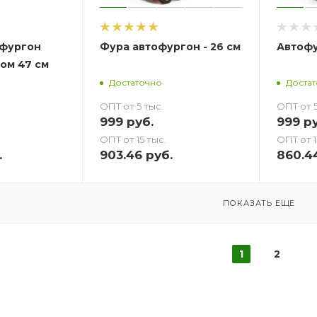
фургон
Фура автофургон - 26 см
ом 47 см
Достаточно
Доста
ОПТ от 5 тыс.
ОПТ от 5
999
руб.
999
ру
ОПТ от 15 тыс.
ОПТ от 1
.
903.46
руб.
860.4
ПОКАЗАТЬ ЕЩЕ
1
2