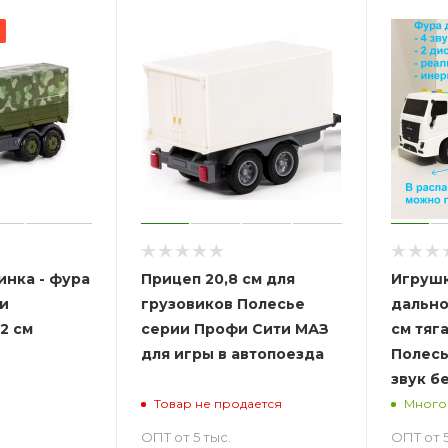
нка - фура
Прицеп 20,8 см для
Игрушк
и
грузовиков Полесье
дально
2 см
серии Профи Сити МАЗ
см тяг
для игры в автопоезда
Полесье инерция, 
звук б
Товар не продается
Много
ОПТ от 5 тыс.
ОПТ от 5