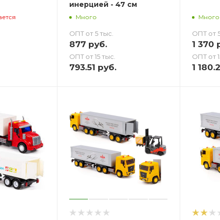
инерцией - 47 см
ается
Много
Много
ОПТ от 5 тыс.
ОПТ от 5
877
руб.
1 370
р
ОПТ от 15 тыс.
ОПТ от 1
793.51
руб.
1 180.