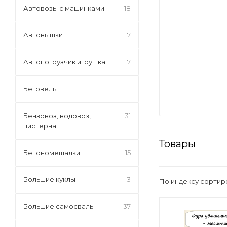
Автовозы с машинками
18
Автовышки
7
Автопогрузчик игрушка
7
Беговелы
1
Бензовоз, водовоз,
31
цистерна
Товары
Бетономешалки
15
Большие куклы
3
По индексу сортир
Большие самосвалы
37