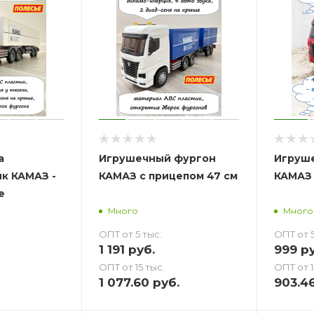
а
Игрушечный фургон
Игруш
к КАМАЗ -
КАМАЗ с прицепом 47 см
КАМАЗ 
е
Много
Много
ОПТ от 5 тыс.
ОПТ от 5
1 191
руб.
999
ру
ОПТ от 15 тыс.
ОПТ от 1
1 077.60
руб.
903.4