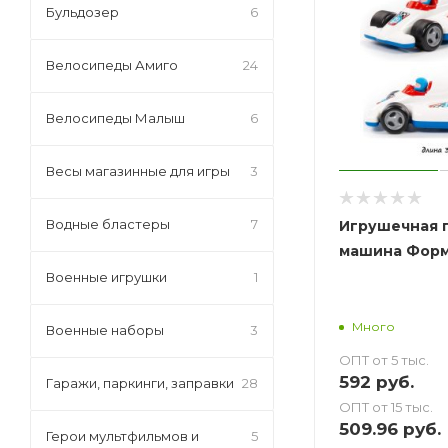
Бульдозер
6
Велосипеды Амиго
24
Велосипеды Малыш
6
Весы магазинные для игры
3
Водные бластеры
7
Игрушечная 
машина Форму
Военные игрушки
1
Много
Военные наборы
3
ОПТ от 5 тыс.
592
руб.
Гаражи, паркинги, заправки
28
ОПТ от 15 тыс.
509.96
руб.
Герои мультфильмов и
5