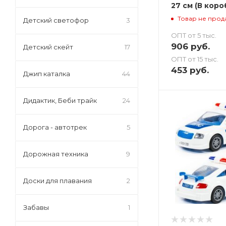
27 см (В коро
Товар не прод
Детский светофор
3
ОПТ от 5 тыс.
906
руб.
Детский скейт
17
ОПТ от 15 тыс.
453
руб.
Джип каталка
44
Дидактик, Беби трайк
24
Дорога - автотрек
5
Дорожная техника
9
Доски для плавания
2
Забавы
1