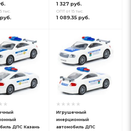
б.
1 327
руб.
5 тыс.
ОПТ от 15 тыс.
руб.
1 089.35
руб.
ечный
Игрушечный
ионный
инерционный
биль ДПС Казань
автомобиль ДПС