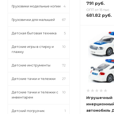
791
руб.
Грузовики модельные копии
4
ОПТ от 15 тыс.
681.82
руб.
Грузовички для малышей
67
Детская бытовая техника
5
Детские игры в стирку и
10
глажку
Детские инструменты
72
Детские тачки и тележки
27
Детские тачки и тележки с
10
инвентарем
Игрушечный
инерционны
автомобиль Д
Детский погрузчик
1