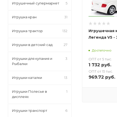
Игрушечный супермаркет
5
Игрушка кран
31
Игрушечная 
Игрушка трактор
132
Легенда V5 - 
Игрушки в детский сад
27
Достаточно
Игрушки для купания и
3
ОПТ от 5 тыс.
Рыбалки
1 732
руб.
ОПТ от 15 тыс.
969.72
руб.
Игрушки каталки
13
Игрушки Полесье в
1
дисплеях
Игрушки транспорт
6