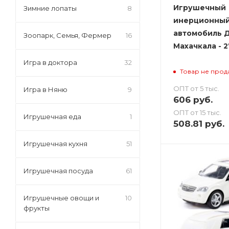
Игрушечный
Зимние лопаты
8
инерционны
автомобиль 
Зоопарк, Семья, Фермер
16
Махачкала - 2
Игра в доктора
32
Товар не прод
ОПТ от 5 тыс.
Игра в Няню
9
606
руб.
ОПТ от 15 тыс.
Игрушечная еда
1
508.81
руб.
Игрушечная кухня
51
Игрушечная посуда
61
Игрушечные овощи и
10
фрукты