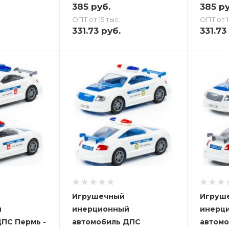
385
руб.
385
ру
ОПТ от 15 тыс.
ОПТ от 1
331.73
руб.
331.73
Игрушечный
Игруш
й
инерционный
инерц
ПС Пермь -
автомобиль ДПС
автомо