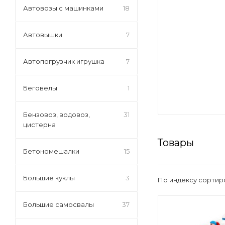
Автовозы с машинками
18
Автовышки
7
Автопогрузчик игрушка
7
Беговелы
1
Бензовоз, водовоз,
31
цистерна
Товары
Бетономешалки
15
Большие куклы
3
По индексу сортир
Большие самосвалы
37