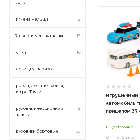
сказок
Гигиена малыша
2
Головоломки, пятнашки
13
Гонки
16
Горки для шариков
2
Грабли, Лопатки, совки,
1
ведра, Тачки
Игрушечный
автомобиль "
Грузовик инерционный
2
прицепом 37 
(пластик)
Достаточно
Грузовики бортовые
39
ОПТ от 5 тыс.