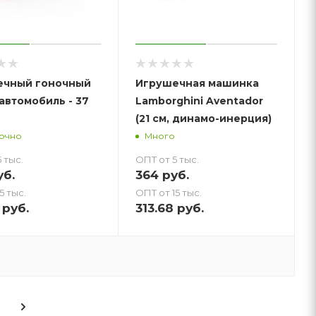
ечный гоночный
Игрушечная машинка
автомобиль - 37
Lamborghini Aventador
(21 см, динамо-инерция)
точно
Много
 тыс.
ОПТ от 5 тыс.
б.
364
руб.
5 тыс.
ОПТ от 15 тыс.
руб.
313.68
руб.