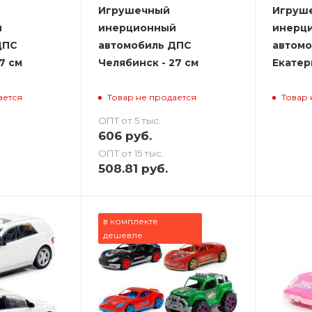
Игрушечный
Игруш
й
инерционный
инерц
ДПС
автомобиль ДПС
автомо
7 см
Челябинск - 27 см
Екатер
ается
Товар не продается
Товар 
ОПТ от 5 тыс.
606
руб.
ОПТ от 15 тыс.
508.81
руб.
в комплекте
дешевле