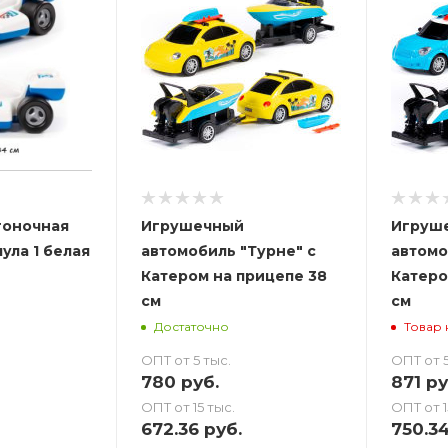
гоночная
Игрушечный
Игруш
ла 1 белая
автомобиль "Турне" с
автомо
Катером на прицепе 38
Катеро
см
см
Достаточно
Товар 
ОПТ от 5 тыс.
ОПТ от 5
780
руб.
871
ру
ОПТ от 15 тыс.
ОПТ от 1
672.36
руб.
750.3