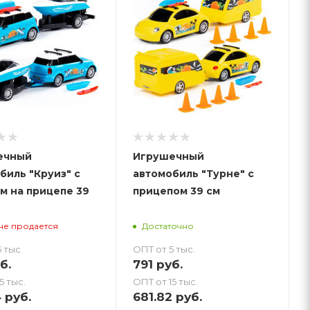
ечный
Игрушечный
биль "Круиз" с
автомобиль "Турне" с
м на прицепе 39
прицепом 39 см
не продается
Достаточно
 тыс.
ОПТ от 5 тыс.
б.
791
руб.
5 тыс.
ОПТ от 15 тыс.
4
руб.
681.82
руб.