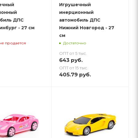
ечный
Игрушечный
ионный
инерционный
биль ДПС
автомобиль ДПС
инбург - 27 см
Нижний Новгород - 27
см
не продается
Достаточно
ОПТ от 5 тыс.
643
руб.
ОПТ от 15 тыс.
405.79
руб.