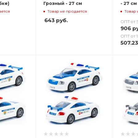
бке)
Грозный - 27 см
- 27 см
ается
Товар не продается
Товар 
643
руб.
ОПТ от 5
906
ру
ОПТ от 1
507.23