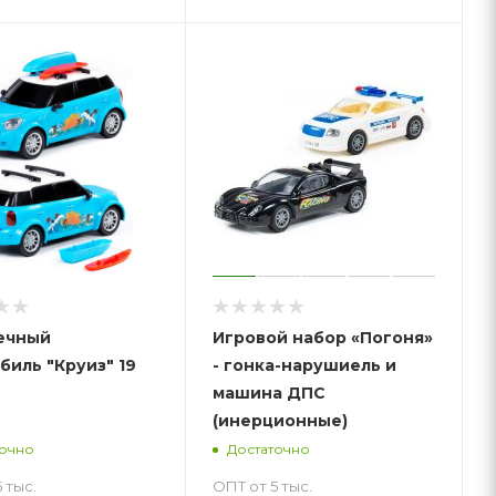
ечный
Игровой набор «Погоня»
биль "Круиз" 19
- гонка-нарушиель и
машина ДПС
(инерционные)
точно
Достаточно
 тыс.
ОПТ от 5 тыс.