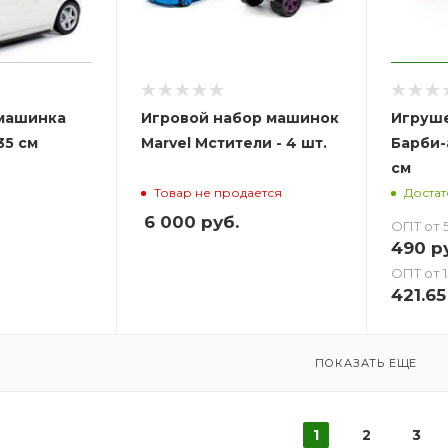
машинка
Игровой набор машинок
Игруш
35 см
Marvel Мстители - 4 шт.
Барби-
см
Товар не продается
Доста
6 000
руб.
ОПТ от 5
490
ру
ОПТ от 1
421.65
ПОКАЗАТЬ ЕЩЕ
1
2
3