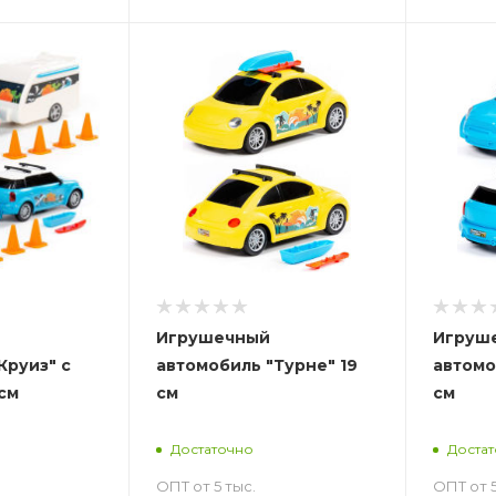
Игрушечный
Игруш
Круиз" с
автомобиль "Турне" 19
автомо
см
см
см
Достаточно
Доста
ОПТ от 5 тыс.
ОПТ от 5