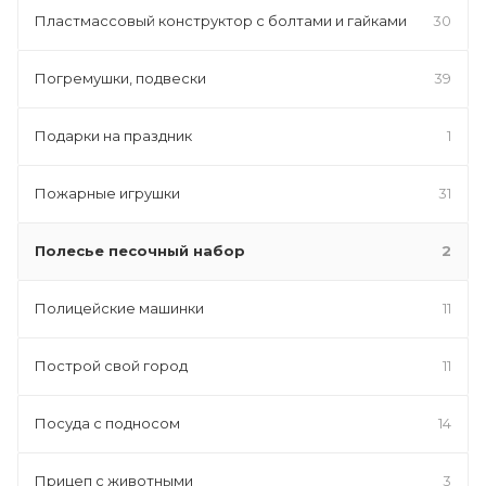
Пластмассовый конструктор с болтами и гайками
30
Погремушки, подвески
39
Подарки на праздник
1
Пожарные игрушки
31
Полесье песочный набор
2
Полицейские машинки
11
Построй свой город
11
Посуда с подносом
14
Прицеп с животными
3