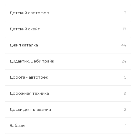
Детский светофор
3
Детский скейт
17
Джип каталка
44
Дидактик, Беби трайк
24
Дорога - автотрек
5
Дорожная техника
9
Доски для плавания
2
Забавы
1