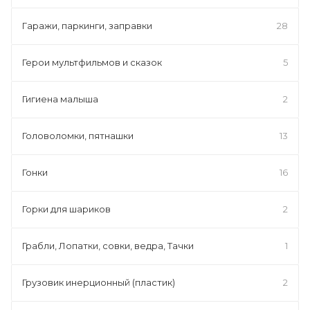
Гаражи, паркинги, заправки
28
Герои мультфильмов и сказок
5
Гигиена малыша
2
Головоломки, пятнашки
13
Гонки
16
Горки для шариков
2
Грабли, Лопатки, совки, ведра, Тачки
1
Грузовик инерционный (пластик)
2