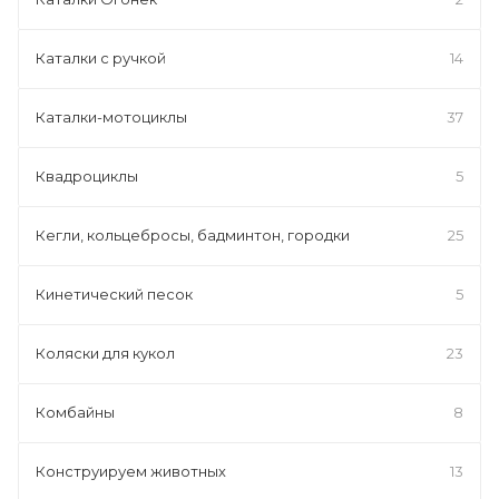
Каталки с ручкой
14
Каталки-мотоциклы
37
Квадроциклы
5
Кегли, кольцебросы, бадминтон, городки
25
Кинетический песок
5
Коляски для кукол
23
Комбайны
8
Конструируем животных
13