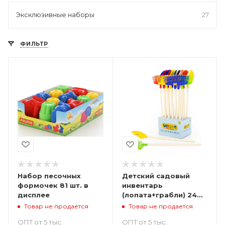
Эксклюзивные наборы
27
ФИЛЬТР
Набор песочных
Детский садовый
формочек 81 шт. в
инвентарь
дисплее
(лопата+грабли) 24
шт. в дисплее
Товар не продается
Товар не продается
ОПТ от 5 тыс.
ОПТ от 5 тыс.