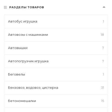
РАЗДЕЛЫ ТОВАРОВ
Автобус игрушка
1
Автовозы с машинками
18
Автовышки
7
Автопогрузчик игрушка
7
Беговелы
1
Бензовоз, водовоз, цистерна
31
Бетономешалки
15