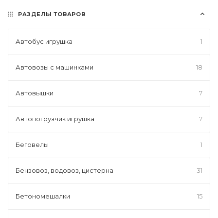
РАЗДЕЛЫ ТОВАРОВ
Автобус игрушка
1
Автовозы с машинками
18
Автовышки
7
Автопогрузчик игрушка
7
Беговелы
1
Бензовоз, водовоз, цистерна
31
Бетономешалки
15