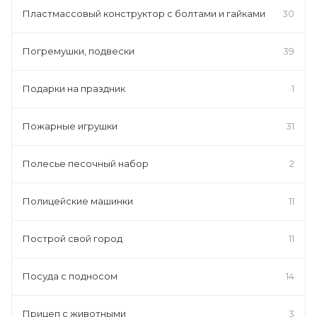
Пластмассовый конструктор с болтами и гайками
30
Погремушки, подвески
39
Подарки на праздник
1
Пожарные игрушки
31
Полесье песочный набор
2
Полицейские машинки
11
Построй свой город
11
Посуда с подносом
14
Прицеп с животными
3