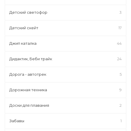
Детский светофор
3
Детский скейт
17
Джип каталка
44
Дидактик, Беби трайк
24
Дорога - автотрек
5
Дорожная техника
9
Доски для плавания
2
Забавы
1