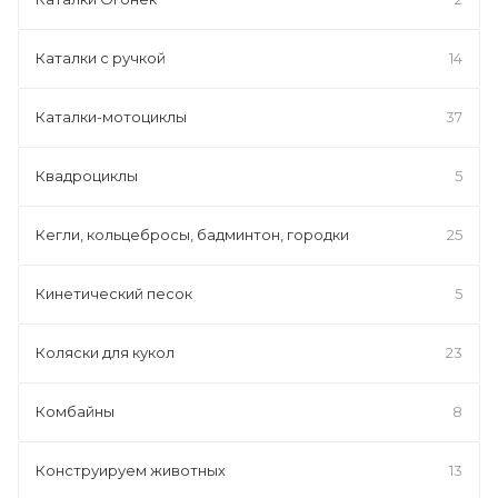
Каталки с ручкой
14
Каталки-мотоциклы
37
Квадроциклы
5
Кегли, кольцебросы, бадминтон, городки
25
Кинетический песок
5
Коляски для кукол
23
Комбайны
8
Конструируем животных
13