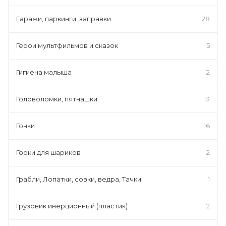
Гаражи, паркинги, заправки
28
Герои мультфильмов и сказок
5
Гигиена малыша
2
Головоломки, пятнашки
13
Гонки
16
Горки для шариков
2
Грабли, Лопатки, совки, ведра, Тачки
1
Грузовик инерционный (пластик)
2