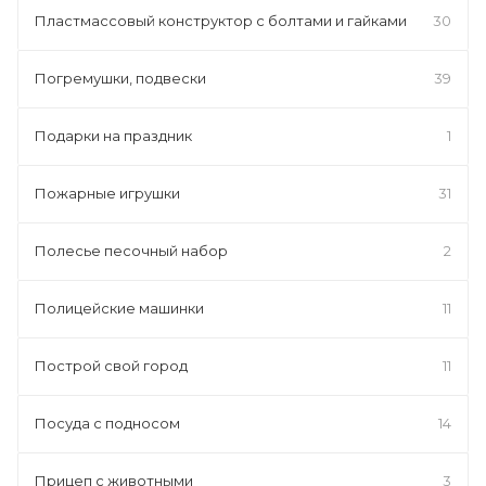
Пластмассовый конструктор с болтами и гайками
30
Погремушки, подвески
39
Подарки на праздник
1
Пожарные игрушки
31
Полесье песочный набор
2
Полицейские машинки
11
Построй свой город
11
Посуда с подносом
14
Прицеп с животными
3