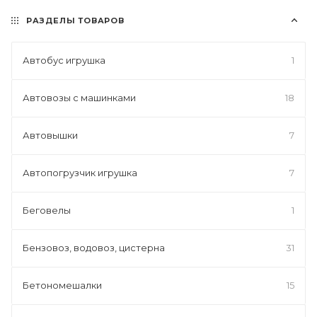
РАЗДЕЛЫ ТОВАРОВ
Автобус игрушка
1
Автовозы с машинками
18
Автовышки
7
Автопогрузчик игрушка
7
Беговелы
1
Бензовоз, водовоз, цистерна
31
Бетономешалки
15