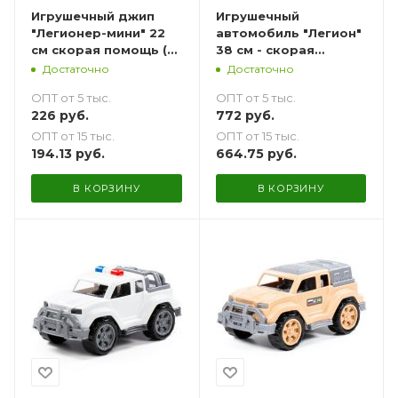
Игрушечный джип
Игрушечный
"Легионер-мини" 22
автомобиль "Легион"
см скорая помощь (в
38 см - скорая
сеточке)
помощь
Достаточно
Достаточно
ОПТ от 5 тыс.
ОПТ от 5 тыс.
226
руб.
772
руб.
ОПТ от 15 тыс.
ОПТ от 15 тыс.
194.13
руб.
664.75
руб.
В КОРЗИНУ
В КОРЗИНУ