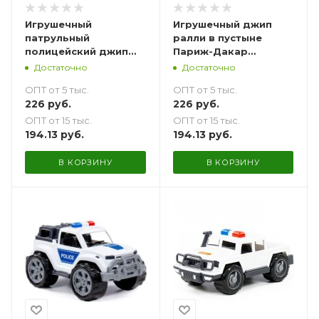
Игрушечный
Игрушечный джип
патрульный
ралли в пустыне
полицейский джип
Париж-Дакар
"Легионер-мини" 22
Легионер-мини 22 см
Достаточно
Достаточно
см
ОПТ от 5 тыс.
ОПТ от 5 тыс.
226
руб.
226
руб.
ОПТ от 15 тыс.
ОПТ от 15 тыс.
194.13
руб.
194.13
руб.
В КОРЗИНУ
В КОРЗИНУ