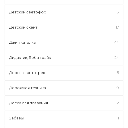
Детский светофор
3
Детский скейт
17
Джип каталка
44
Дидактик, Беби трайк
24
Дорога - автотрек
5
Дорожная техника
9
Доски для плавания
2
Забавы
1