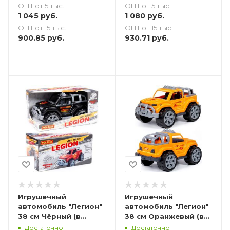
ОПТ от 5 тыс.
ОПТ от 5 тыс.
1 045
руб.
1 080
руб.
ОПТ от 15 тыс.
ОПТ от 15 тыс.
900.85
руб.
930.71
руб.
Игрушечный
Игрушечный
автомобиль "Легион"
автомобиль "Легион"
38 см Чёрный (в
38 см Оранжевый (в
коробке)
сеточке)
Достаточно
Достаточно