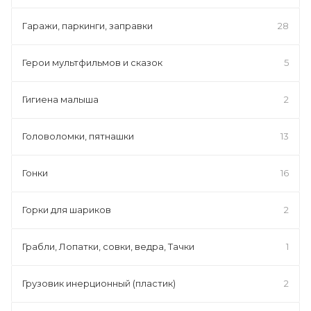
Гаражи, паркинги, заправки
28
Герои мультфильмов и сказок
5
Гигиена малыша
2
Головоломки, пятнашки
13
Гонки
16
Горки для шариков
2
Грабли, Лопатки, совки, ведра, Тачки
1
Грузовик инерционный (пластик)
2