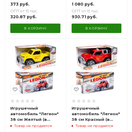
373
руб.
1 080
руб.
ОПТ от 15 тыс.
ОПТ от 15 тыс.
320.87
руб.
930.71
руб.
В КОРЗИНУ
В КОРЗИНУ
Игрушечный
Игрушечный
автомобиль "Легион"
автомобиль "Легион"
38 см Желтый (в
38 см Красный (в
коробке)
коробке)
Товар не продается
Товар не продается