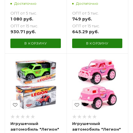
коробке)
сеточке)
Достаточно
Достаточно
ОПТ от 5 тыс.
ОПТ от 5 тыс.
1 080
руб.
749
руб.
ОПТ от 15 тыс.
ОПТ от 15 тыс.
930.71
руб.
645.29
руб.
В КОРЗИНУ
В КОРЗИНУ
Игрушечный
Игрушечный
автомобиль "Легион"
автомобиль "Легион"