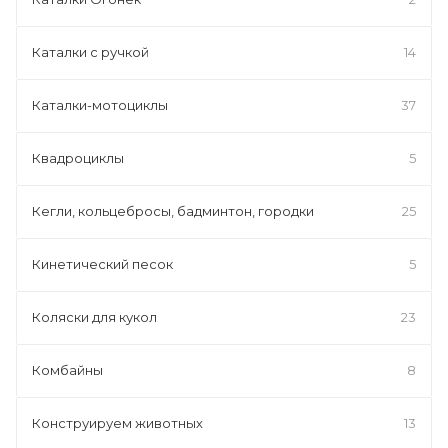
Каталки с ручкой
14
Каталки-мотоциклы
37
Квадроциклы
5
Кегли, кольцебросы, бадминтон, городки
25
Кинетический песок
5
Коляски для кукол
23
Комбайны
8
Конструируем животных
13