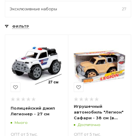
Эксклюзивные наборы
27
ФИЛЬТР
Игрушечный
Полицейский джип
автомобиль "Легион"
Легионер - 27 см
Сафари - 38 см (в
Много
коробке)
Достаточно
ОПТ от 5 тыс.
ОПТ от 5 тыс.