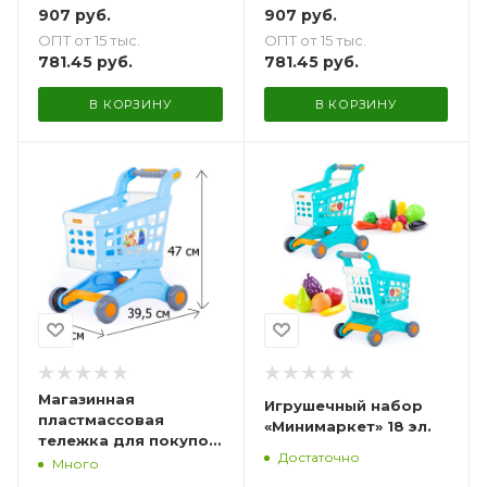
907
руб.
907
руб.
ОПТ от 15 тыс.
ОПТ от 15 тыс.
781.45
руб.
781.45
руб.
В КОРЗИНУ
В КОРЗИНУ
Магазинная
Игрушечный набор
пластмассовая
«Минимаркет» 18 эл.
тележка для покупок
Достаточно
тележка для маркета
Много
Натали - 47 см