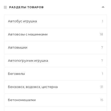
РАЗДЕЛЫ ТОВАРОВ
Автобус игрушка
1
Автовозы с машинками
18
Автовышки
7
Автопогрузчик игрушка
7
Беговелы
1
Бензовоз, водовоз, цистерна
31
Бетономешалки
15