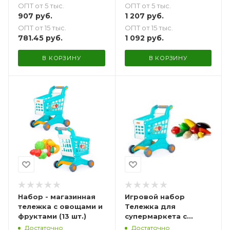
ОПТ от 5 тыс.
ОПТ от 5 тыс.
голубая
1 207
руб.
907
руб.
ОПТ от 15 тыс.
ОПТ от 15 тыс.
1 092
руб.
781.45
руб.
В КОРЗИНУ
В КОРЗИНУ
Набор - магазинная
Игровой набор
тележка с овощами и
Тележка для
фруктами (13 шт.)
супермаркета с
овощами
Достаточно
Достаточно