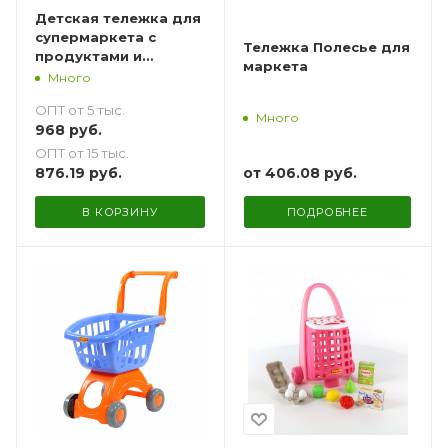
Детская тележка для
супермаркета с
Тележка Полесье для
продуктами и
маркета
яичками
Много
ОПТ от 5 тыс.
Много
968
руб.
ОПТ от 15 тыс.
от
406.08 руб.
876.19
руб.
В КОРЗИНУ
ПОДРОБНЕЕ