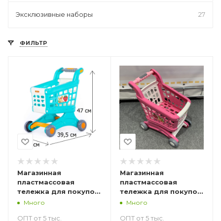
Эксклюзивные наборы
27
ФИЛЬТР
Магазинная
Магазинная
пластмассовая
пластмассовая
тележка для покупок
тележка для покупок
тележка для маркета
тележка для маркета
Много
Много
Натали - 47 см
Натали - 47 см
ОПТ от 5 тыс.
ОПТ от 5 тыс.
бирюзовая
розовая