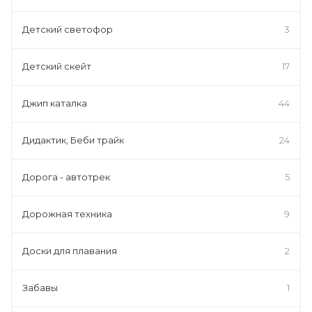
Детский светофор
3
Детский скейт
17
Джип каталка
44
Дидактик, Беби трайк
24
Дорога - автотрек
5
Дорожная техника
9
Доски для плавания
2
Забавы
1