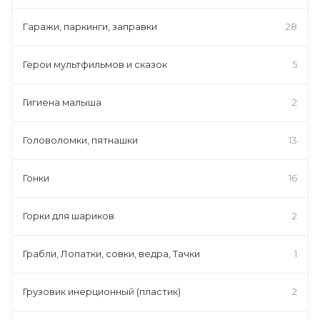
Гаражи, паркинги, заправки
28
Герои мультфильмов и сказок
5
Гигиена малыша
2
Головоломки, пятнашки
13
Гонки
16
Горки для шариков
2
Грабли, Лопатки, совки, ведра, Тачки
1
Грузовик инерционный (пластик)
2