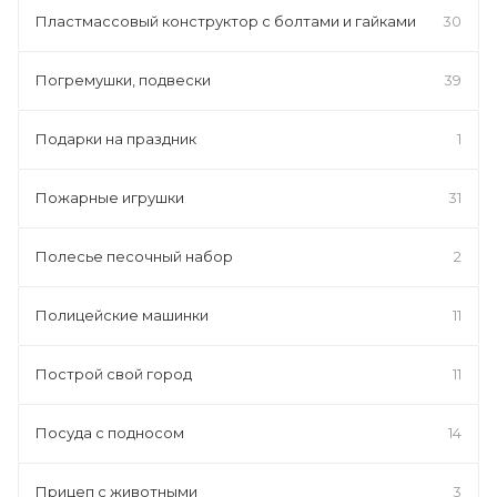
Пластмассовый конструктор с болтами и гайками
30
Погремушки, подвески
39
Подарки на праздник
1
Пожарные игрушки
31
Полесье песочный набор
2
Полицейские машинки
11
Построй свой город
11
Посуда с подносом
14
Прицеп с животными
3