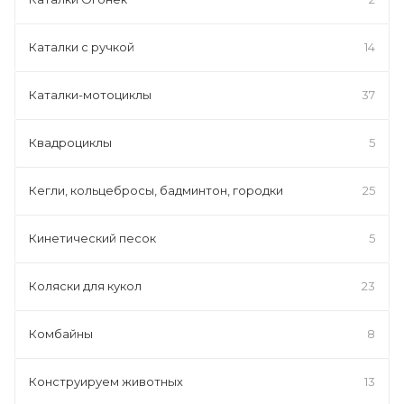
Каталки с ручкой
14
Каталки-мотоциклы
37
Квадроциклы
5
Кегли, кольцебросы, бадминтон, городки
25
Кинетический песок
5
Коляски для кукол
23
Комбайны
8
Конструируем животных
13