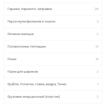
Гаражи, паркинги, заправки
28
Герои мультфильмов и сказок
5
Гигиена малыша
2
Головоломки, пятнашки
13
Гонки
16
Горки для шариков
2
Грабли, Лопатки, совки, ведра, Тачки
1
Грузовик инерционный (пластик)
2