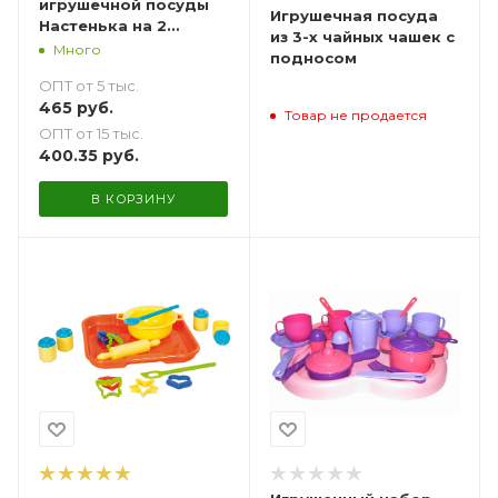
игрушечной посуды
Игрушечная посуда
Настенька на 2
из 3-х чайных чашек с
персоны с подносом
Много
подносом
ОПТ от 5 тыс.
465
руб.
Товар не продается
ОПТ от 15 тыс.
400.35
руб.
В КОРЗИНУ