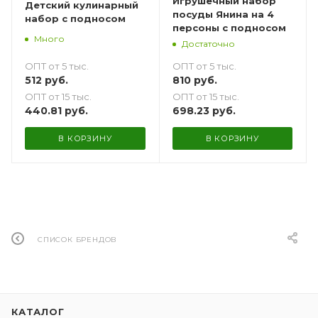
Игрушечный набор
Детский кулинарный
посуды Янина на 4
набор с подносом
персоны с подносом
Много
Достаточно
ОПТ от 5 тыс.
ОПТ от 5 тыс.
512
руб.
810
руб.
ОПТ от 15 тыс.
ОПТ от 15 тыс.
440.81
руб.
698.23
руб.
В КОРЗИНУ
В КОРЗИНУ
СПИСОК БРЕНДОВ
КАТАЛОГ