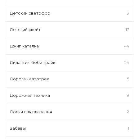
Детский светофор
3
Детский скейт
17
Джип каталка
44
Дидактик, Беби трайк
24
Дорога - автотрек
5
Дорожная техника
9
Доски для плавания
2
Забавы
1