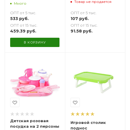
Товар не продается
персоны с подносом
Много
ОПТ от 5 тыс.
ОПТ от 5 тыс.
107
руб.
533
руб.
ОПТ от 15 тыс.
ОПТ от 15 тыс.
91.58
руб.
459.39
руб.
В КОРЗИНУ
Детская розовая
Игровой столик
посудка на 2 персоны
поднос