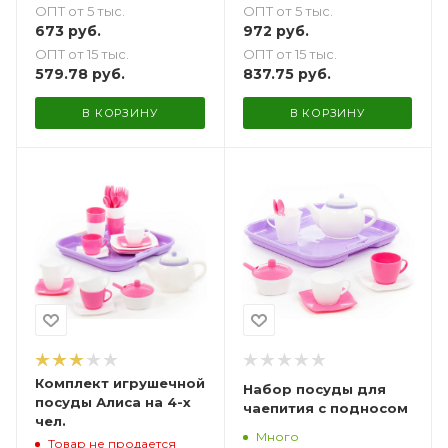
ОПТ от 5 тыс.
ОПТ от 5 тыс.
673
руб.
972
руб.
ОПТ от 15 тыс.
ОПТ от 15 тыс.
579.78
руб.
837.75
руб.
В КОРЗИНУ
В КОРЗИНУ
Комплект игрушечной
Набор посуды для
посуды Алиса на 4-х
чаепития с подносом
чел.
Много
Товар не продается