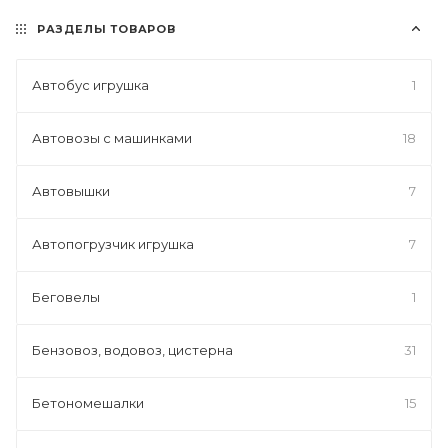
РАЗДЕЛЫ ТОВАРОВ
Автобус игрушка
1
Автовозы с машинками
18
Автовышки
7
Автопогрузчик игрушка
7
Беговелы
1
Бензовоз, водовоз, цистерна
31
Бетономешалки
15