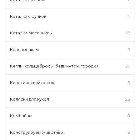
Каталки с ручкой
14
Каталки-мотоциклы
37
Квадроциклы
5
Кегли, кольцебросы, бадминтон, городки
25
Кинетический песок
5
Коляски для кукол
23
Комбайны
8
Конструируем животных
13