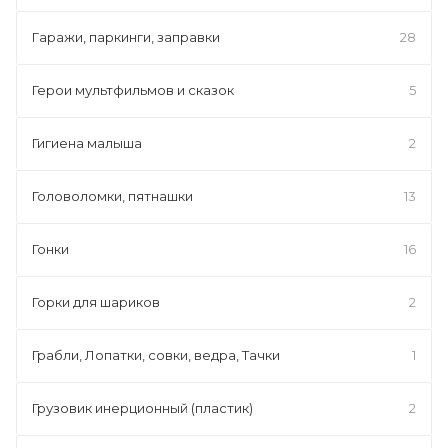
Гаражи, паркинги, заправки
28
Герои мультфильмов и сказок
5
Гигиена малыша
2
Головоломки, пятнашки
13
Гонки
16
Горки для шариков
2
Грабли, Лопатки, совки, ведра, Тачки
1
Грузовик инерционный (пластик)
2