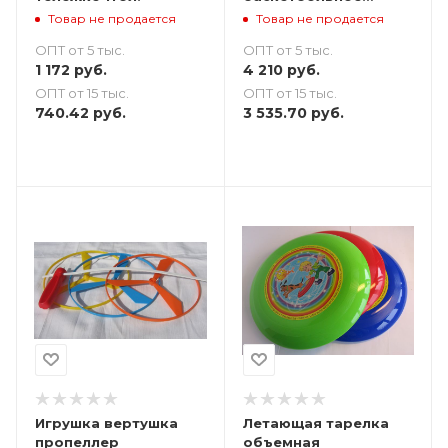
кольцо на стойке,
Товар не продается
Товар не продается
боулинг, гольф
ОПТ от 5 тыс.
ОПТ от 5 тыс.
1 172
руб.
4 210
руб.
ОПТ от 15 тыс.
ОПТ от 15 тыс.
740.42
руб.
3 535.70
руб.
Игрушка вертушка
Летающая тарелка
пропеллер
объемная