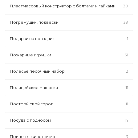
Пластмассовый конструктор с болтами и гайками
30
Погремушки, подвески
39
Подарки на праздник
1
Пожарные игрушки
31
Полесье песочный набор
2
Полицейские машинки
11
Построй свой город
11
Посуда с подносом
14
Прицеп с животными
3