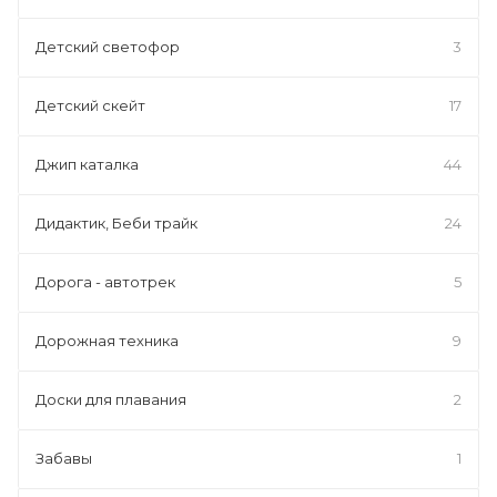
Детский светофор
3
Детский скейт
17
Джип каталка
44
Дидактик, Беби трайк
24
Дорога - автотрек
5
Дорожная техника
9
Доски для плавания
2
Забавы
1