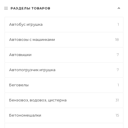
РАЗДЕЛЫ ТОВАРОВ
Автобус игрушка
1
Автовозы с машинками
18
Автовышки
7
Автопогрузчик игрушка
7
Беговелы
1
Бензовоз, водовоз, цистерна
31
Бетономешалки
15