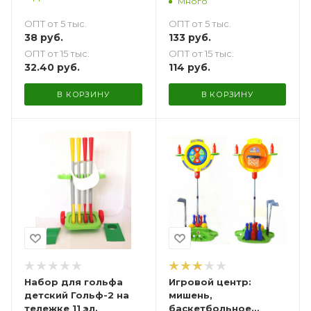
Много
ОПТ от 5 тыс.
ОПТ от 5 тыс.
38
руб.
133
руб.
ОПТ от 15 тыс.
ОПТ от 15 тыс.
32.40
руб.
114
руб.
В КОРЗИНУ
В КОРЗИНУ
Набор для гольфа
Игровой центр:
детский Гольф-2 на
мишень,
тележке 11 эл.
баскетбольное