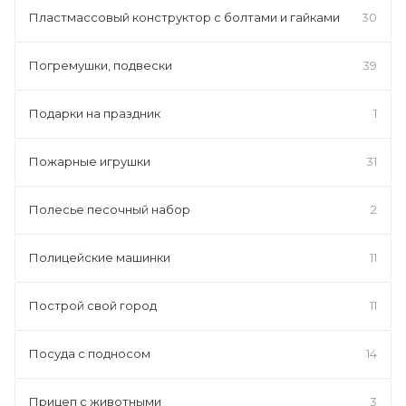
Пластмассовый конструктор с болтами и гайками
30
Погремушки, подвески
39
Подарки на праздник
1
Пожарные игрушки
31
Полесье песочный набор
2
Полицейские машинки
11
Построй свой город
11
Посуда с подносом
14
Прицеп с животными
3