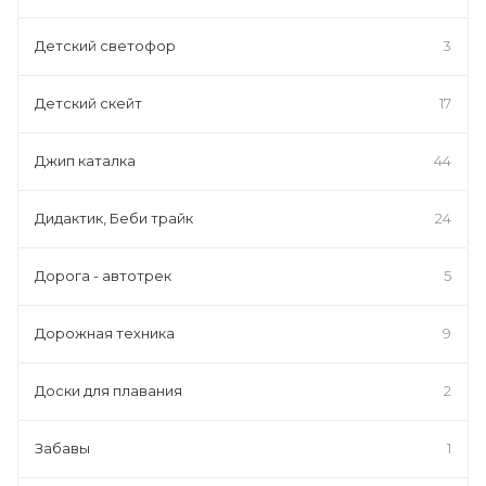
Детский светофор
3
Детский скейт
17
Джип каталка
44
Дидактик, Беби трайк
24
Дорога - автотрек
5
Дорожная техника
9
Доски для плавания
2
Забавы
1