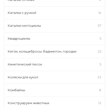
Каталки с ручкой
14
Каталки-мотоциклы
37
Квадроциклы
5
Кегли, кольцебросы, бадминтон, городки
25
Кинетический песок
5
Коляски для кукол
23
Комбайны
8
Конструируем животных
13