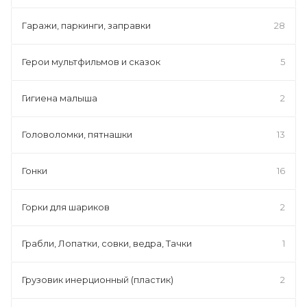
Гаражи, паркинги, заправки
28
Герои мультфильмов и сказок
5
Гигиена малыша
2
Головоломки, пятнашки
13
Гонки
16
Горки для шариков
2
Грабли, Лопатки, совки, ведра, Тачки
1
Грузовик инерционный (пластик)
2