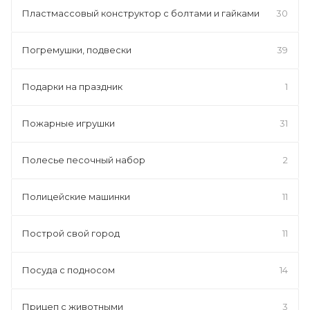
Пластмассовый конструктор с болтами и гайками
30
Погремушки, подвески
39
Подарки на праздник
1
Пожарные игрушки
31
Полесье песочный набор
2
Полицейские машинки
11
Построй свой город
11
Посуда с подносом
14
Прицеп с животными
3