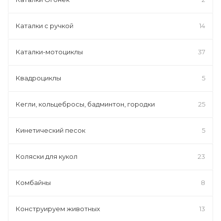
Каталки с ручкой
14
Каталки-мотоциклы
37
Квадроциклы
5
Кегли, кольцебросы, бадминтон, городки
25
Кинетический песок
5
Коляски для кукол
23
Комбайны
8
Конструируем животных
13