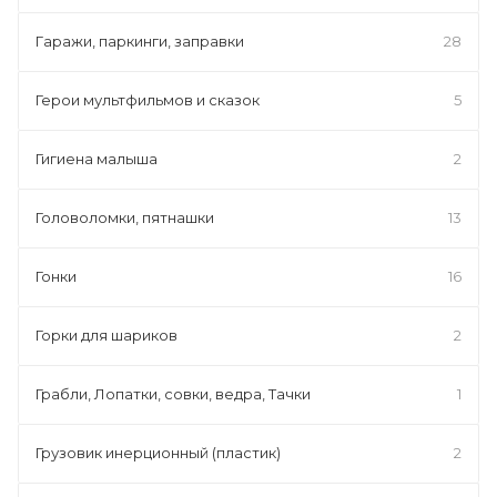
Гаражи, паркинги, заправки
28
Герои мультфильмов и сказок
5
Гигиена малыша
2
Головоломки, пятнашки
13
Гонки
16
Горки для шариков
2
Грабли, Лопатки, совки, ведра, Тачки
1
Грузовик инерционный (пластик)
2