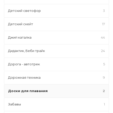
Детский светофор
3
Детский скейт
17
Джип каталка
44
Дидактик, Беби трайк
24
Дорога - автотрек
5
Дорожная техника
9
Доски для плавания
2
Забавы
1