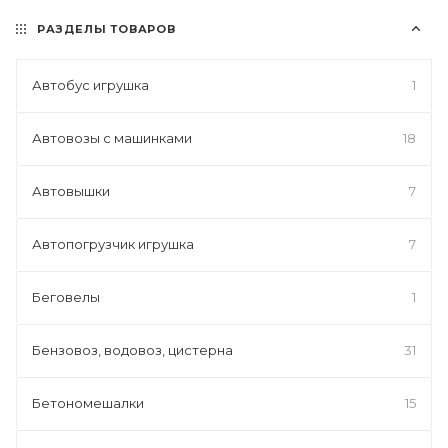
РАЗДЕЛЫ ТОВАРОВ
Автобус игрушка
1
Автовозы с машинками
18
Автовышки
7
Автопогрузчик игрушка
7
Беговелы
1
Бензовоз, водовоз, цистерна
31
Бетономешалки
15