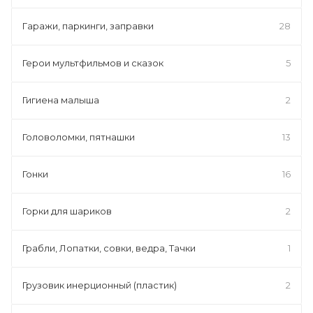
Гаражи, паркинги, заправки
28
Герои мультфильмов и сказок
5
Гигиена малыша
2
Головоломки, пятнашки
13
Гонки
16
Горки для шариков
2
Грабли, Лопатки, совки, ведра, Тачки
1
Грузовик инерционный (пластик)
2