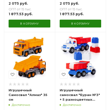
2 075
руб.
2 075
руб.
ОПТ от 15 тыс.
ОПТ от 15 тыс.
1 877.53
руб.
1 877.53
руб.
В КОРЗИНУ
В КОРЗИНУ
Игрушечный
Игрушечный
Самосвал "Алмаз" 35
самосвал "Буран №3"
см
+ 5 разноцветных
кубиков XXL
Достаточно
Достаточно