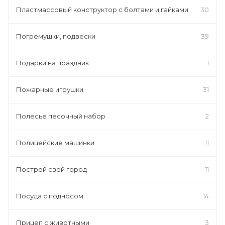
Пластмассовый конструктор с болтами и гайками
30
Погремушки, подвески
39
Подарки на праздник
1
Пожарные игрушки
31
Полесье песочный набор
2
Полицейские машинки
11
Построй свой город
11
Посуда с подносом
14
Прицеп с животными
3