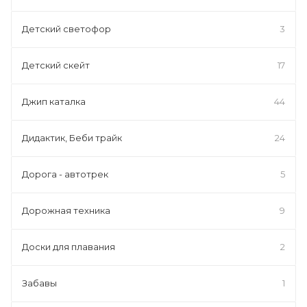
Детский светофор
3
Детский скейт
17
Джип каталка
44
Дидактик, Беби трайк
24
Дорога - автотрек
5
Дорожная техника
9
Доски для плавания
2
Забавы
1