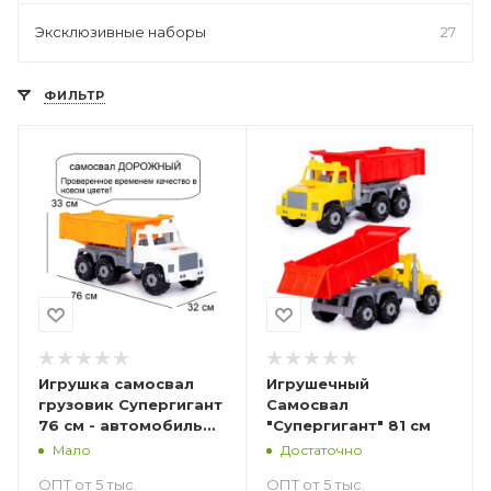
Эксклюзивные наборы
27
ФИЛЬТР
Игрушка самосвал
Игрушечный
грузовик Супергигант
Самосвал
76 см - автомобиль
"Супергигант" 81 см
дорожный (бело-
Мало
Достаточно
оранжевый)
ОПТ от 5 тыс.
ОПТ от 5 тыс.