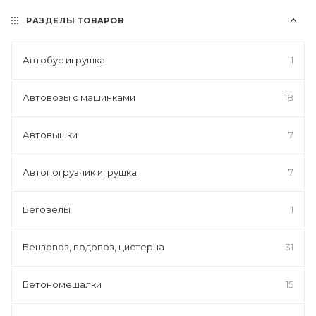
РАЗДЕЛЫ ТОВАРОВ
Автобус игрушка
1
Автовозы с машинками
18
Автовышки
7
Автопогрузчик игрушка
7
Беговелы
1
Бензовоз, водовоз, цистерна
31
Бетономешалки
15