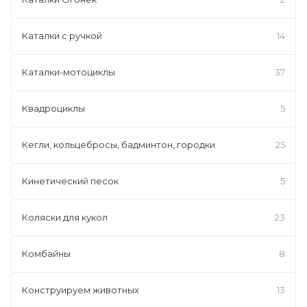
Каталки с ручкой
14
Каталки-мотоциклы
37
Квадроциклы
5
Кегли, кольцебросы, бадминтон, городки
25
Кинетический песок
5
Коляски для кукол
23
Комбайны
8
Конструируем животных
13