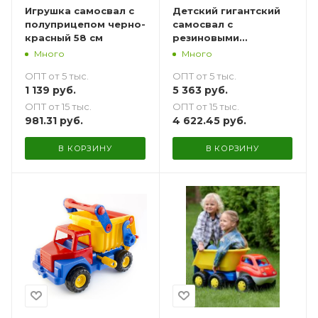
Игрушка самосвал с
Детский гигантский
полуприцепом черно-
самосвал с
красный 58 см
резиновыми
колесами 73 см
Много
Много
ОПТ от 5 тыс.
ОПТ от 5 тыс.
1 139
руб.
5 363
руб.
ОПТ от 15 тыс.
ОПТ от 15 тыс.
981.31
руб.
4 622.45
руб.
В КОРЗИНУ
В КОРЗИНУ