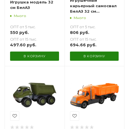
Игрушечный
Игрушка модель 32
карьерный самосвал
см БелАЗ
БелАЗ 32 см
Много
подарочный
Много
ОПТ от 5 тыс.
ОПТ от 5 тыс.
550
руб.
806
руб.
ОПТ от 15 тыс.
ОПТ от 15 тыс.
497.60
руб.
694.66
руб.
В КОРЗИНУ
В КОРЗИНУ