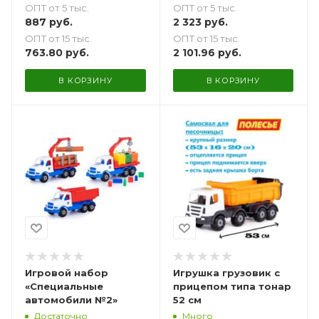
ОПТ от 5 тыс.
ОПТ от 5 тыс.
887
руб.
2 323
руб.
ОПТ от 15 тыс.
ОПТ от 15 тыс.
763.80
руб.
2 101.96
руб.
В КОРЗИНУ
В КОРЗИНУ
Игровой набор
Игрушка грузовик с
«Специальные
прицепом типа тонар
автомобили №2»
52 см
Достаточно
Много