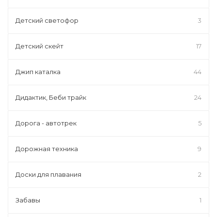
Детский светофор
3
Детский скейт
17
Джип каталка
44
Дидактик, Беби трайк
24
Дорога - автотрек
5
Дорожная техника
9
Доски для плавания
2
Забавы
1