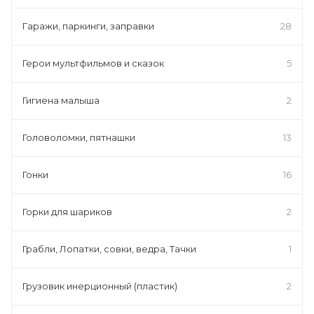
Гаражи, паркинги, заправки
28
Герои мультфильмов и сказок
5
Гигиена малыша
2
Головоломки, пятнашки
13
Гонки
16
Горки для шариков
2
Грабли, Лопатки, совки, ведра, Тачки
1
Грузовик инерционный (пластик)
2