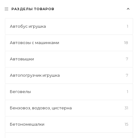
РАЗДЕЛЫ ТОВАРОВ
Автобус игрушка
1
Автовозы с машинками
18
Автовышки
7
Автопогрузчик игрушка
7
Беговелы
1
Бензовоз, водовоз, цистерна
31
Бетономешалки
15