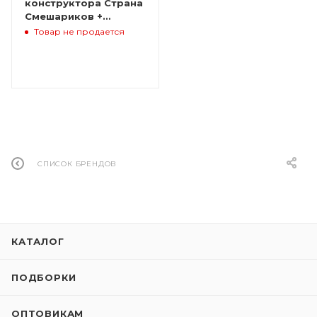
конструктора Страна
Смешариков +
домики Нюши и
Товар не продается
Бараша В ПОДАРОК
СПИСОК БРЕНДОВ
КАТАЛОГ
ПОДБОРКИ
ОПТОВИКАМ