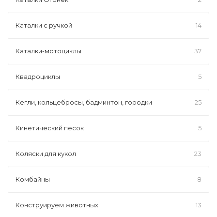
Каталки с ручкой
14
Каталки-мотоциклы
37
Квадроциклы
5
Кегли, кольцебросы, бадминтон, городки
25
Кинетический песок
5
Коляски для кукол
23
Комбайны
8
Конструируем животных
13