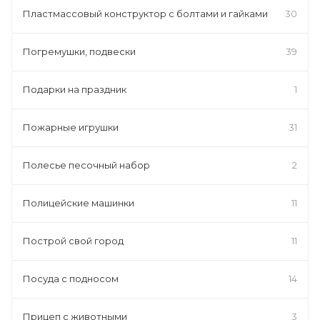
Пластмассовый конструктор с болтами и гайками
30
Погремушки, подвески
39
Подарки на праздник
1
Пожарные игрушки
31
Полесье песочный набор
2
Полицейские машинки
11
Построй свой город
11
Посуда с подносом
14
Прицеп с животными
3