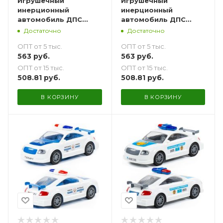
Игрушечный
Игрушечный
инерционный
инерционный
автомобиль ДПС
автомобиль ДПС
Самара - 27 см
Новосибирск - 27 см
Достаточно
Достаточно
ОПТ от 5 тыс.
ОПТ от 5 тыс.
563
руб.
563
руб.
ОПТ от 15 тыс.
ОПТ от 15 тыс.
508.81
руб.
508.81
руб.
В КОРЗИНУ
В КОРЗИНУ