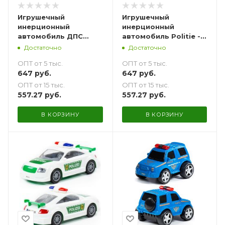
Игрушечный
Игрушечный
инерционный
инерционный
автомобиль ДПС
автомобиль Politie -
Санкт-Петербург - 27
27 см
Достаточно
Достаточно
см
ОПТ от 5 тыс.
ОПТ от 5 тыс.
647
руб.
647
руб.
ОПТ от 15 тыс.
ОПТ от 15 тыс.
557.27
руб.
557.27
руб.
В КОРЗИНУ
В КОРЗИНУ