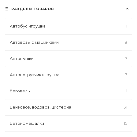
РАЗДЕЛЫ ТОВАРОВ
Автобус игрушка
1
Автовозы с машинками
18
Автовышки
7
Автопогрузчик игрушка
7
Беговелы
1
Бензовоз, водовоз, цистерна
31
Бетономешалки
15