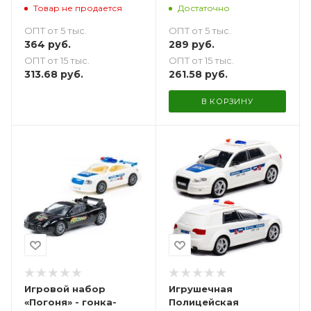
динамо-
Вираж" №6
Товар не продается
Достаточно
инерционным
ОПТ от 5 тыс.
ОПТ от 5 тыс.
моторчиком
364
руб.
289
руб.
ОПТ от 15 тыс.
ОПТ от 15 тыс.
313.68
руб.
261.58
руб.
В КОРЗИНУ
Игровой набор
Игрушечная
«Погоня» - гонка-
Полицейская