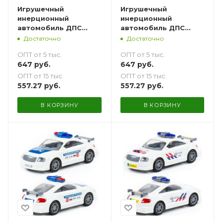
Игрушечный
Игрушечный
инерционный
инерционный
автомобиль ДПС
автомобиль ДПС
Минск - 27 см
Казахстан - 27 см
Достаточно
Достаточно
ОПТ от 5 тыс.
ОПТ от 5 тыс.
647
руб.
647
руб.
ОПТ от 15 тыс.
ОПТ от 15 тыс.
557.27
руб.
557.27
руб.
В КОРЗИНУ
В КОРЗИНУ