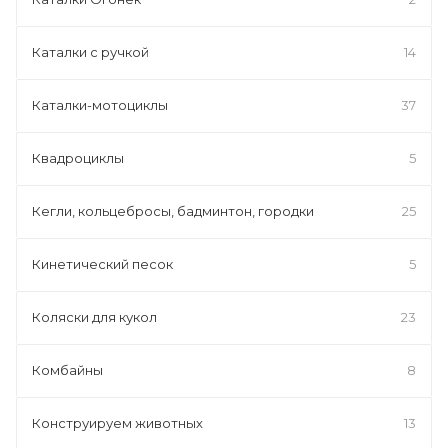
Каталки с ручкой
14
Каталки-мотоциклы
37
Квадроциклы
5
Кегли, кольцебросы, бадминтон, городки
25
Кинетический песок
5
Коляски для кукол
23
Комбайны
8
Конструируем животных
13