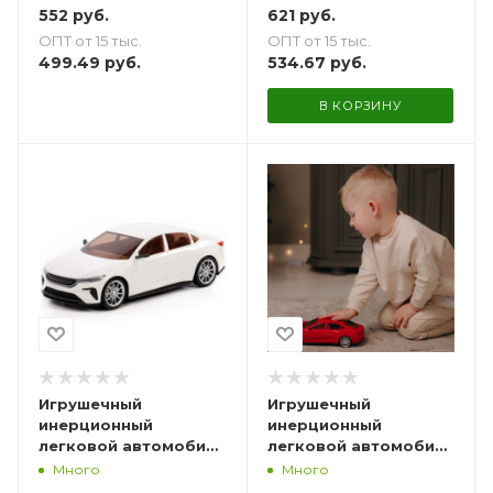
552
руб.
621
руб.
ОПТ от 15 тыс.
ОПТ от 15 тыс.
499.49
руб.
534.67
руб.
В КОРЗИНУ
Игрушечный
Игрушечный
инерционный
инерционный
легковой автомобиль
легковой автомобиль
Полесье седан Элит-
Полесье седан Элит-
Много
Много
Платинум - 27,5 см
Платинум - 27,5 см