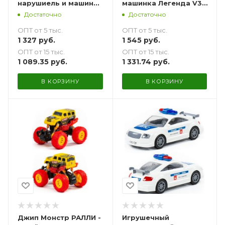
нарушиель и машина
машинка Легенда V3
ДПС (инерционные)
ДПС 35 см
Достаточно
Достаточно
ОПТ от 5 тыс.
ОПТ от 5 тыс.
1 327
руб.
1 545
руб.
ОПТ от 15 тыс.
ОПТ от 15 тыс.
1 089.35
руб.
1 331.74
руб.
В КОРЗИНУ
В КОРЗИНУ
Джип Монстр РАЛЛИ -
Игрушечный