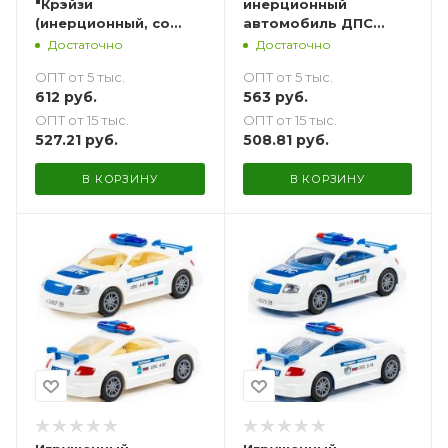
"Крэйзи
инерционный
(инерционный, со
автомобиль ДПС
светом и звуком)
Пермь - 27 см
Достаточно
Достаточно
ОПТ от 5 тыс.
ОПТ от 5 тыс.
612
руб.
563
руб.
ОПТ от 15 тыс.
ОПТ от 15 тыс.
527.21
руб.
508.81
руб.
В КОРЗИНУ
В КОРЗИНУ