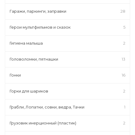
Гаражи, паркинги, заправки
28
Герои мультфильмов и сказок
5
Гигиена малыша
2
Головоломки, пятнашки
13
Гонки
16
Горки для шариков
2
Грабли, Лопатки, совки, ведра, Тачки
1
Грузовик инерционный (пластик)
2