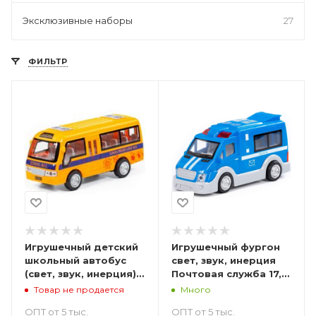
Эксклюзивные наборы
27
ФИЛЬТР
Игрушечный детский
Игрушечный фургон
школьный автобус
свет, звук, инерция
(свет, звук, инерция) -
Почтовая служба 17,5
18 см
см
Товар не продается
Много
ОПТ от 5 тыс.
ОПТ от 5 тыс.