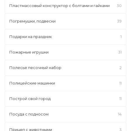
Пластмассовый конструктор с болтами и гайками
30
Погремушки, подвески
39
Подарки на праздник
1
Пожарные игрушки
31
Полесье песочный набор
2
Полицейские машинки
11
Построй свой город
11
Посуда с подносом
14
Прицеп с животными
3