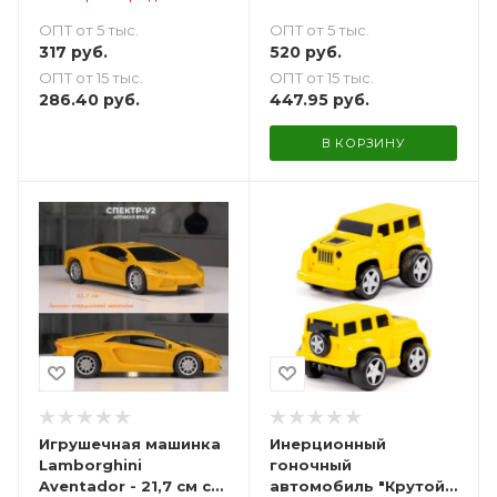
ОПТ от 5 тыс.
ОПТ от 5 тыс.
317
руб.
520
руб.
ОПТ от 15 тыс.
ОПТ от 15 тыс.
286.40
руб.
447.95
руб.
В КОРЗИНУ
Игрушечная машинка
Инерционный
Lamborghini
гоночный
Aventador - 21,7 см с
автомобиль "Крутой