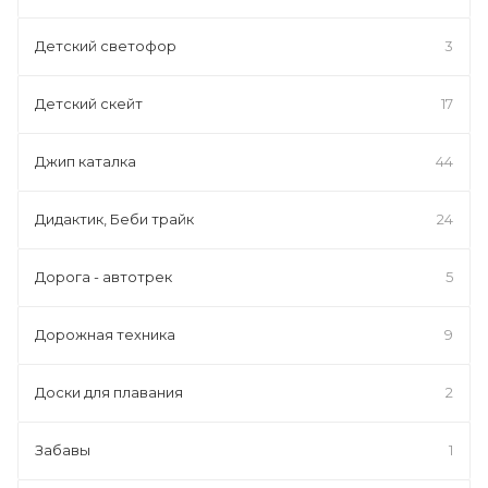
Детский светофор
3
Детский скейт
17
Джип каталка
44
Дидактик, Беби трайк
24
Дорога - автотрек
5
Дорожная техника
9
Доски для плавания
2
Забавы
1