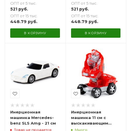
ОПТ от 5 тыс.
ОПТ от 5 тыс.
белый
красный
521
руб.
521
руб.
ОПТ от 15 тыс.
ОПТ от 15 тыс.
448.79
руб.
448.79
руб.
В КОРЗИНУ
В КОРЗИНУ
Инерционная
Инерционная
машинка Mercedes-
машинка 11 см с
benz SLS Amg - 21 см
выскакивающим
роботом
Товар не продается
Много