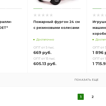
ралли-
Пожарный фургон 24 см
Игруше
OET"
с резиновыми колесами
машинк
короб
Достаточно
Доста
ОПТ от 5 тыс.
ОПТ от 5
669
руб.
1 896
р
ОПТ от 15 тыс.
ОПТ от 1
605.13
руб.
1 715.9
ПОКАЗАТЬ ЕЩЕ
1
2