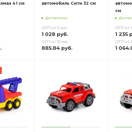
лмаз 41 см
автомобиль Сити 32 см
автомо
см
Достаточно
Доста
ОПТ от 5 тыс.
ОПТ от 5
1 028
руб.
1 235
р
ОПТ от 15 тыс.
ОПТ от 1
.
885.84
руб.
1 064.