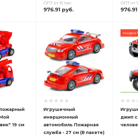
ОПТ от 15 тыс.
ОПТ от 1
976.91
руб.
976.91
скидка 
 пожарный
Игрушечный
Игруш
"Мой
инерционный
джип с
вик" 19 см
автомобиль Пожарная
челове
служба - 27 см (В пакете)