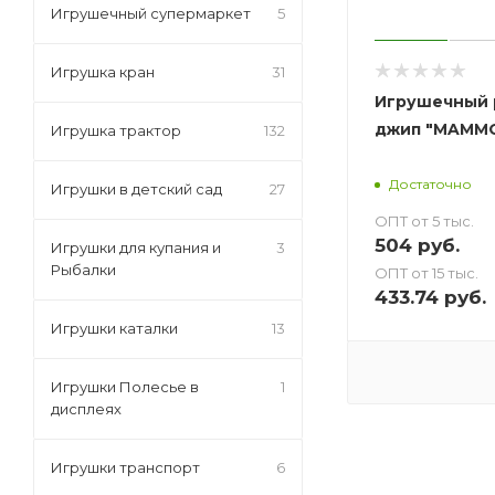
Игрушечный супермаркет
5
Игрушка кран
31
Игрушечный 
джип "MAMM
Игрушка трактор
132
Достаточно
Игрушки в детский сад
27
ОПТ от 5 тыс.
504
руб.
Игрушки для купания и
3
Рыбалки
ОПТ от 15 тыс.
433.74
руб.
Игрушки каталки
13
Игрушки Полесье в
1
дисплеях
Игрушки транспорт
6