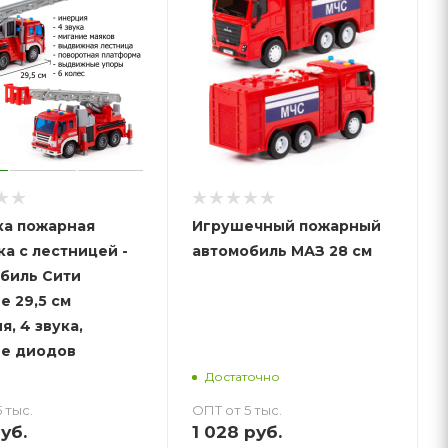
а пожарная
Игрушечный пожарный
а с лестницей -
автомобиль МАЗ 28 см
биль Сити
е 29,5 см
я, 4 звука,
е диодов
Достаточно
 тыс.
ОПТ от 5 тыс.
уб.
1 028
руб.