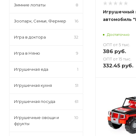
Зимние лопаты
8
Игрушечный 
автомобиль "
Зоопарк, Семья, Фермер
16
Достаточно
Игра в доктора
32
ОПТ от 5 тыс.
386
руб.
Игра в Няню
9
ОПТ от 15 тыс.
332.45
руб.
Игрушечная еда
1
Игрушечная кухня
51
Игрушечная посуда
61
Игрушечные овощи и
10
фрукты