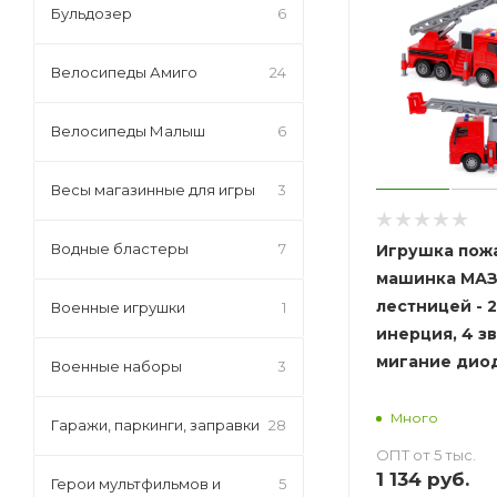
Бульдозер
6
Велосипеды Амиго
24
Велосипеды Малыш
6
Весы магазинные для игры
3
Водные бластеры
7
Игрушка пож
машинка МАЗ
лестницей - 2
Военные игрушки
1
инерция, 4 зв
мигание дио
Военные наборы
3
Много
Гаражи, паркинги, заправки
28
ОПТ от 5 тыс.
1 134
руб.
Герои мультфильмов и
5