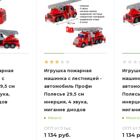
арная
Игрушка пожарная
Игрушк
 с
машинка с лестницей -
машинк
9,5 см
автомобиль Профи
автомо
ука,
Полесье 29,5 см
Полесь
дов
инерция, 4 звука,
инерци
мигание диодов
мигани
Много
Много
ОПТ от 5 тыс.
ОПТ от 5
1 134
руб.
1 134
р