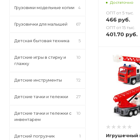
Достаточно
Грузовики модельные копии
4
ОПТ от 5 тыс.
466
руб.
Грузовички для малышей
67
ОПТ от 15 тыс.
401.70
руб.
Детская бытовая техника
5
Детские игры в стирку и
10
глажку
Детские инструменты
72
Детские тачки и тележки
27
Детские тачки и тележки с
10
инвентарем
Игрушечный
Детский погрузчик
1