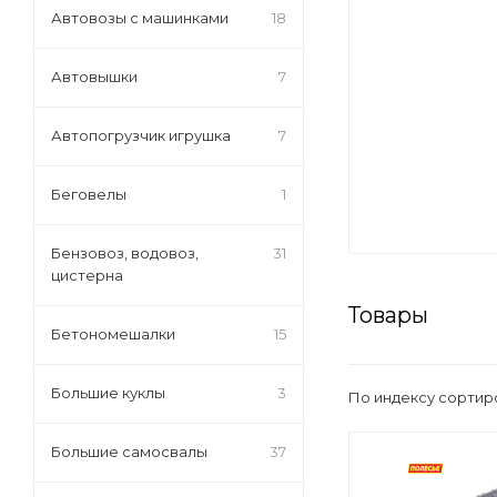
Автовозы с машинками
18
Автовышки
7
Автопогрузчик игрушка
7
Беговелы
1
Бензовоз, водовоз,
31
цистерна
Товары
Бетономешалки
15
Большие куклы
3
По индексу сортир
Большие самосвалы
37