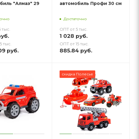
биль "Алмаз" 29
автомобиль Профи 30 см
точно
Достаточно
 тыс.
ОПТ от 5 тыс.
уб.
1 028
руб.
5 тыс.
ОПТ от 15 тыс.
09
руб.
885.84
руб.
скидка Полесье