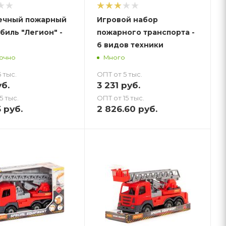
ечный пожарный
Игровой набор
биль "Легион" -
пожарного транспорта -
6 видов техники
точно
Много
 тыс.
ОПТ от 5 тыс.
б.
3 231
руб.
5 тыс.
ОПТ от 15 тыс.
5
руб.
2 826.60
руб.