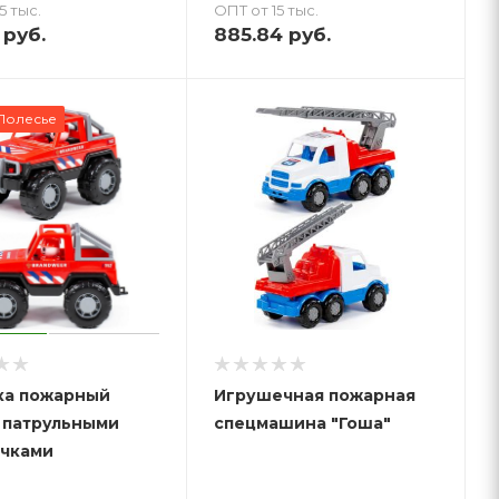
5 тыс.
ОПТ от 15 тыс.
руб.
885.84
руб.
Полесье
ка пожарный
Игрушечная пожарная
 патрульными
спецмашина "Гоша"
чками