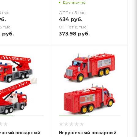
Достаточно
 тыс.
ОПТ от 5 тыс.
б.
434
руб.
5 тыс.
ОПТ от 15 тыс.
8
руб.
373.98
руб.
ечный пожарный
Игрушечный пожарный