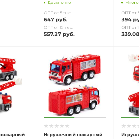
Достаточно
Много
ОПТ от 5 тыс.
ОПТ от 5
647
руб.
394
ру
ОПТ от 15 тыс.
ОПТ от 1
557.27
руб.
339.0
 пожарный
Игрушечный пожарный
Игруш