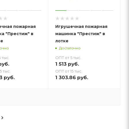
чная пожарная
Игрушечная пожарная
а "Престиж" в
машинка "Престиж" в
ке
лотке
точно
Достаточно
 тыс.
ОПТ от 5 тыс.
уб.
1 513
руб.
5 тыс.
ОПТ от 15 тыс.
3
руб.
1 303.86
руб.