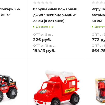
пожарный-
Игрушечный пожарный
Игруш
Гоша"
джип "Легионер-мини"
автомо
22 см (в сеточке)
38 см
Достаточно
Доста
ОПТ от 5 тыс.
ОПТ от 5
226
руб.
772
ру
ОПТ от 15 тыс.
ОПТ от 1
194.13
руб.
664.7