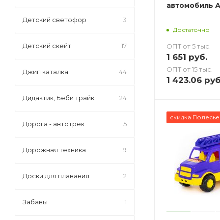
автомобиль А
Детский светофор
3
Достаточно
Детский скейт
17
ОПТ от 5 тыс.
1 651
руб.
ОПТ от 15 тыс.
Джип каталка
44
1 423.06
руб
Дидактик, Беби трайк
24
скидка Полесье
Дорога - автотрек
5
Дорожная техника
9
Доски для плавания
2
Забавы
1