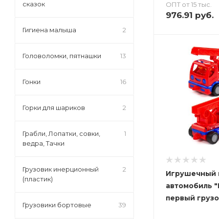
сказок
ОПТ от 15 тыс.
976.91
руб.
Гигиена малыша
2
Головоломки, пятнашки
13
Гонки
16
Горки для шариков
2
Грабли, Лопатки, совки,
1
ведра, Тачки
Грузовик инерционный
2
Игрушечный
(пластик)
автомобиль 
первый грузо
Грузовики бортовые
39