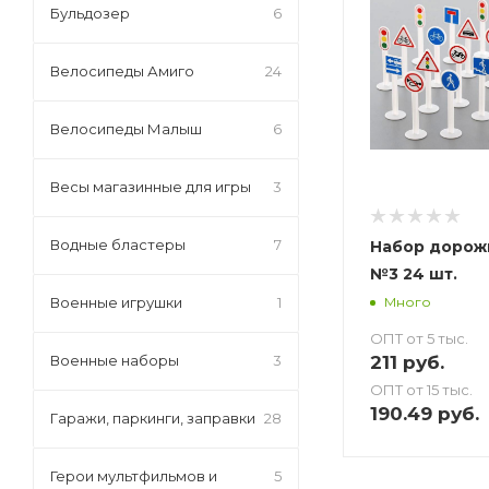
Бульдозер
6
Велосипеды Амиго
24
Велосипеды Малыш
6
Весы магазинные для игры
3
Водные бластеры
7
Набор дорож
№3 24 шт.
Военные игрушки
1
Много
ОПТ от 5 тыс.
211
руб.
Военные наборы
3
ОПТ от 15 тыс.
190.49
руб.
Гаражи, паркинги, заправки
28
Герои мультфильмов и
5