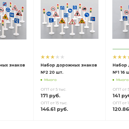
ных знаков
Набор дорожных знаков
Набор 
№2 20 шт.
№1 16 ш
Много
Много
ОПТ от 5 тыс.
ОПТ от 5
171
руб.
141
ру
ОПТ от 15 тыс.
ОПТ от 1
146.61
руб.
120.86