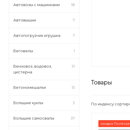
Автовозы с машинками
18
Автовышки
7
Автопогрузчик игрушка
7
Беговелы
1
Бензовоз, водовоз,
31
цистерна
Товары
Бетономешалки
15
Большие куклы
3
По индексу сортир
Большие самосвалы
37
скидка Полесье