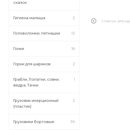
сказок
Гигиена малыша
2
СПИСОК БРЕНД
Головоломки, пятнашки
13
Гонки
16
Горки для шариков
2
Грабли, Лопатки, совки,
1
ведра, Тачки
Грузовик инерционный
2
(пластик)
Грузовики бортовые
39