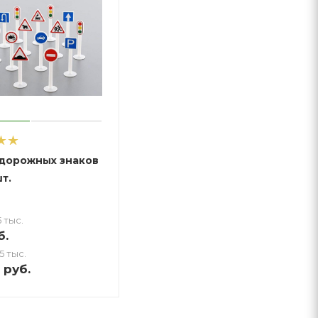
дорожных знаков
т.
 тыс.
б.
5 тыс.
руб.