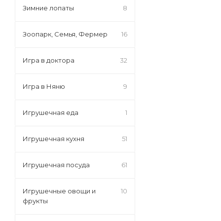
Зимние лопаты
8
Зоопарк, Семья, Фермер
16
Игра в доктора
32
Игра в Няню
9
Игрушечная еда
1
Игрушечная кухня
51
Игрушечная посуда
61
Игрушечные овощи и
10
фрукты