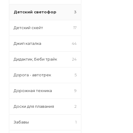
Детский светофор
3
Детский скейт
17
Джип каталка
44
Дидактик, Беби трайк
24
Дорога - автотрек
5
Дорожная техника
9
Доски для плавания
2
Забавы
1