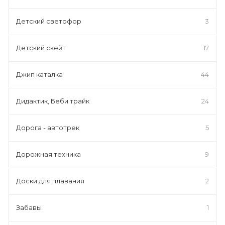
Детский светофор
3
Детский скейт
17
Джип каталка
44
Дидактик, Беби трайк
24
Дорога - автотрек
5
Дорожная техника
9
Доски для плавания
2
Забавы
1