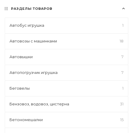
РАЗДЕЛЫ ТОВАРОВ
Автобус игрушка
1
Автовозы с машинками
18
Автовышки
7
Автопогрузчик игрушка
7
Беговелы
1
Бензовоз, водовоз, цистерна
31
Бетономешалки
15