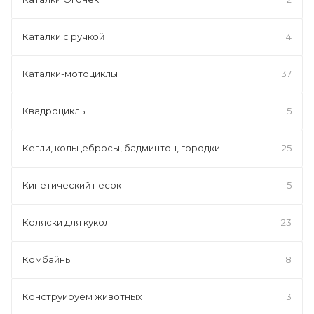
Каталки с ручкой
14
Каталки-мотоциклы
37
Квадроциклы
5
Кегли, кольцебросы, бадминтон, городки
25
Кинетический песок
5
Коляски для кукол
23
Комбайны
8
Конструируем животных
13