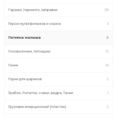
Гаражи, паркинги, заправки
28
Герои мультфильмов и сказок
5
Гигиена малыша
2
Головоломки, пятнашки
13
Гонки
16
Горки для шариков
2
Грабли, Лопатки, совки, ведра, Тачки
1
Грузовик инерционный (пластик)
2