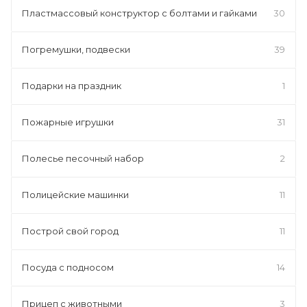
Пластмассовый конструктор с болтами и гайками
30
Погремушки, подвески
39
Подарки на праздник
1
Пожарные игрушки
31
Полесье песочный набор
2
Полицейские машинки
11
Построй свой город
11
Посуда с подносом
14
Прицеп с животными
3