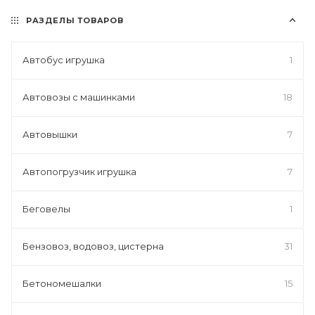
РАЗДЕЛЫ ТОВАРОВ
Автобус игрушка
1
Автовозы с машинками
18
Автовышки
7
Автопогрузчик игрушка
7
Беговелы
1
Бензовоз, водовоз, цистерна
31
Бетономешалки
15