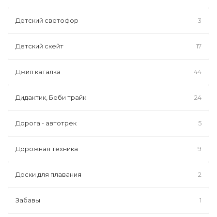
Детский светофор
3
Детский скейт
17
Джип каталка
44
Дидактик, Беби трайк
24
Дорога - автотрек
5
Дорожная техника
9
Доски для плавания
2
Забавы
1