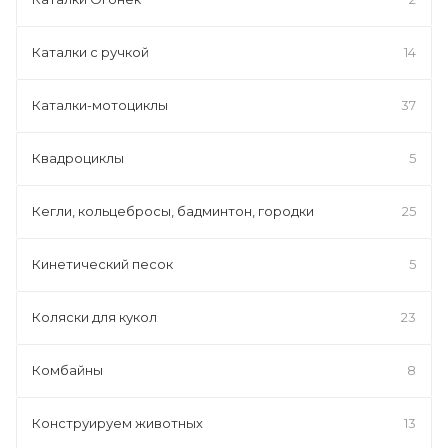
Каталки с ручкой
14
Каталки-мотоциклы
37
Квадроциклы
5
Кегли, кольцебросы, бадминтон, городки
25
Кинетический песок
5
Коляски для кукол
23
Комбайны
8
Конструируем животных
13