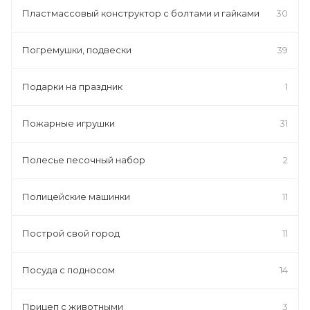
Пластмассовый конструктор с болтами и гайками
30
Погремушки, подвески
39
Подарки на праздник
1
Пожарные игрушки
31
Полесье песочный набор
2
Полицейские машинки
11
Построй свой город
11
Посуда с подносом
14
Прицеп с животными
3