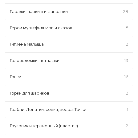
Гаражи, паркинги, заправки
28
Герои мультфильмов и сказок
5
Гигиена малыша
2
Головоломки, пятнашки
13
Гонки
16
Горки для шариков
2
Грабли, Лопатки, совки, ведра, Тачки
1
Грузовик инерционный (пластик)
2