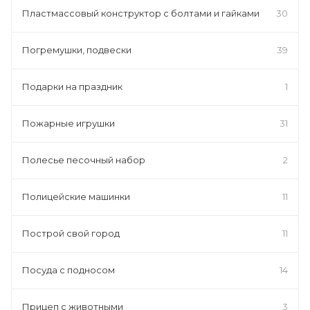
Пластмассовый конструктор с болтами и гайками
30
Погремушки, подвески
39
Подарки на праздник
1
Пожарные игрушки
31
Полесье песочный набор
2
Полицейские машинки
11
Построй свой город
11
Посуда с подносом
14
Прицеп с животными
3