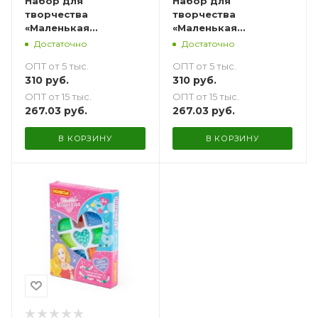
Набор для
Набор для
творчества
творчества
«Маленькая
«Маленькая
модница» 235 эл.
модница» 205 эл.
Достаточно
Достаточно
ОПТ от 5 тыс.
ОПТ от 5 тыс.
310
руб.
310
руб.
ОПТ от 15 тыс.
ОПТ от 15 тыс.
267.03
руб.
267.03
руб.
В КОРЗИНУ
В КОРЗИНУ