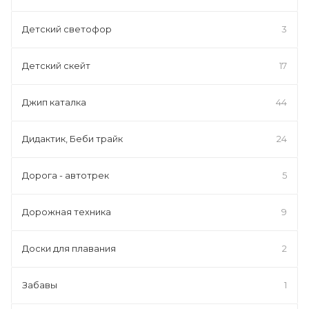
Детский светофор
3
Детский скейт
17
Джип каталка
44
Дидактик, Беби трайк
24
Дорога - автотрек
5
Дорожная техника
9
Доски для плавания
2
Забавы
1