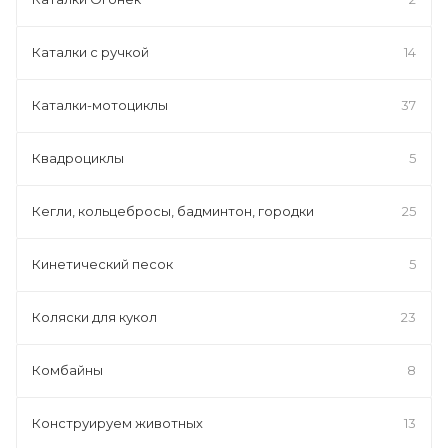
Каталки с ручкой
14
Каталки-мотоциклы
37
Квадроциклы
5
Кегли, кольцебросы, бадминтон, городки
25
Кинетический песок
5
Коляски для кукол
23
Комбайны
8
Конструируем животных
13