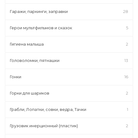
Гаражи, паркинги, заправки
28
Герои мультфильмов и сказок
5
Гигиена малыша
2
Головоломки, пятнашки
13
Гонки
16
Горки для шариков
2
Грабли, Лопатки, совки, ведра, Тачки
1
Грузовик инерционный (пластик)
2