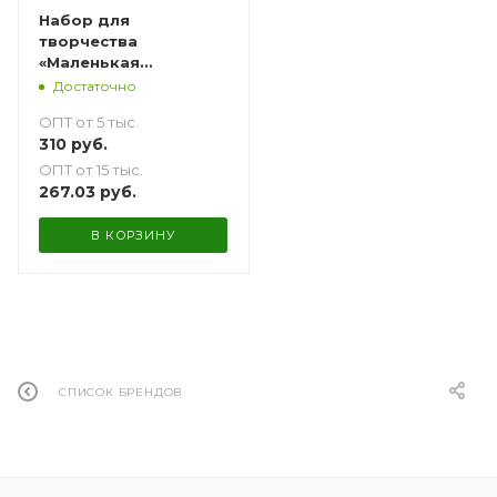
Набор для
творчества
«Маленькая
модница» 220 эл.
Достаточно
ОПТ от 5 тыс.
310
руб.
ОПТ от 15 тыс.
267.03
руб.
В КОРЗИНУ
СПИСОК БРЕНДОВ