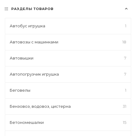
РАЗДЕЛЫ ТОВАРОВ
Автобус игрушка
1
Автовозы с машинками
18
Автовышки
7
Автопогрузчик игрушка
7
Беговелы
1
Бензовоз, водовоз, цистерна
31
Бетономешалки
15