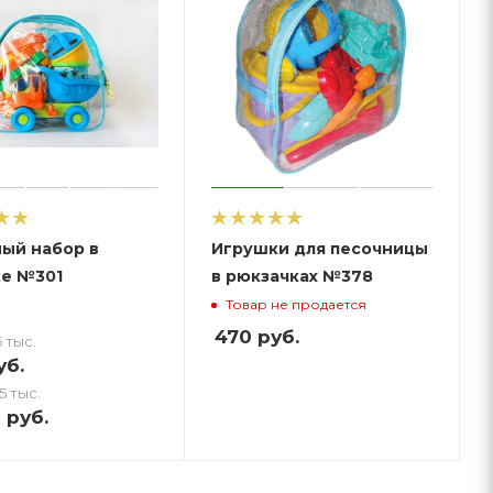
ый набор в
Игрушки для песочницы
е №301
в рюкзачках №378
Товар не продается
470
руб.
 тыс.
б.
5 тыс.
8
руб.