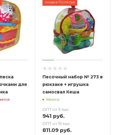
скидка Полесье
песка
Песочный набор № 273 в
очками для
рюкзаке + игрушка
мка
самосвал Кеша
ается
Много
ОПТ от 5 тыс.
941
руб.
ОПТ от 15 тыс.
811.09
руб.