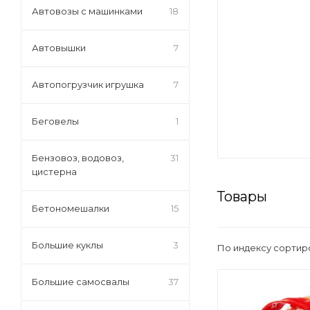
Автовозы с машинками
18
Автовышки
7
Автопогрузчик игрушка
7
Беговелы
1
Бензовоз, водовоз,
31
цистерна
Товары
Бетономешалки
15
Большие куклы
3
По индексу сортир
Большие самосвалы
37