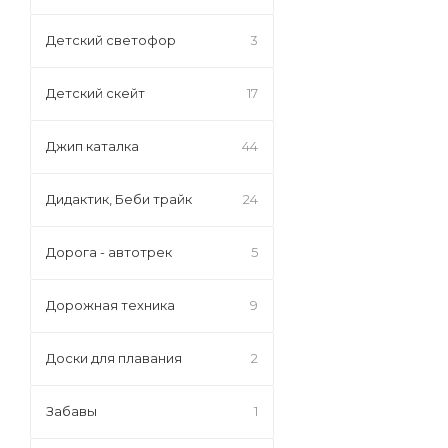
Детский светофор
3
Детский скейт
17
Джип каталка
44
Дидактик, Беби трайк
24
Дорога - автотрек
5
Дорожная техника
9
Доски для плавания
2
Забавы
1