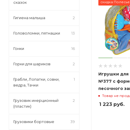
скидка Полесье
сказок
Гигиена малыша
2
Головоломки, пятнашки
13
Гонки
16
Горки для шариков
2
Игрушки для 
Грабли, Лопатки, совки,
1
№377 с форм
ведра, Тачки
песочного за
Товар не прод
Грузовик инерционный
2
1 223
руб.
(пластик)
Грузовики бортовые
39