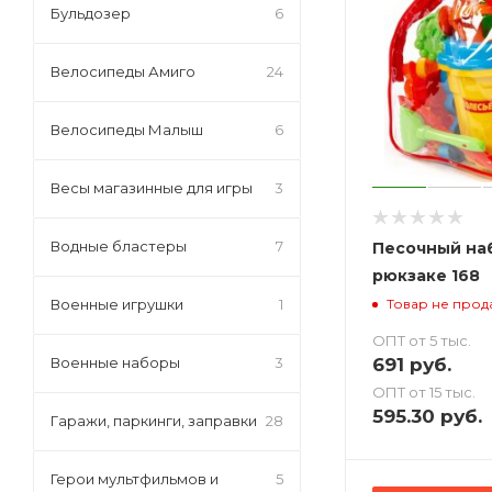
Бульдозер
6
Велосипеды Амиго
24
Велосипеды Малыш
6
Весы магазинные для игры
3
Водные бластеры
7
Песочный на
рюкзаке 168
Военные игрушки
1
Товар не прод
ОПТ от 5 тыс.
691
руб.
Военные наборы
3
ОПТ от 15 тыс.
595.30
руб.
Гаражи, паркинги, заправки
28
Герои мультфильмов и
5