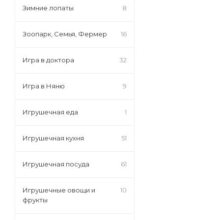
Зимние лопаты
8
Зоопарк, Семья, Фермер
16
Игра в доктора
32
Игра в Няню
9
Игрушечная еда
1
Игрушечная кухня
51
Игрушечная посуда
61
Игрушечные овощи и
10
фрукты