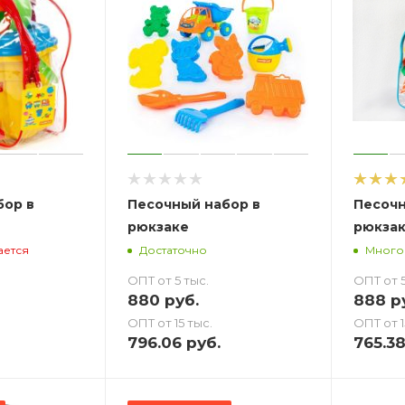
бор в
Песочный набор в
Песочн
рюкзаке
рюкзак
ается
Достаточно
Много
ОПТ от 5 тыс.
ОПТ от 5
880
руб.
888
ру
ОПТ от 15 тыс.
ОПТ от 1
796.06
руб.
765.3